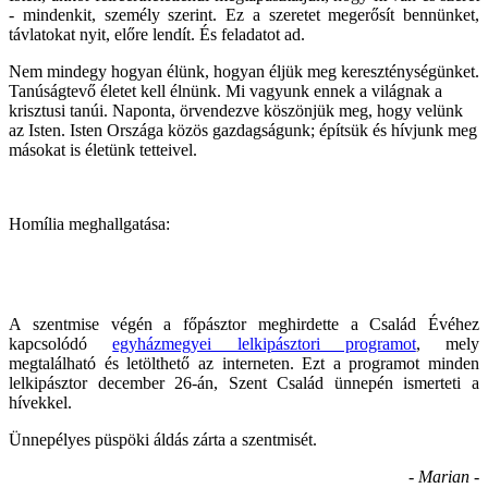
- mindenkit, személy szerint. Ez a szeretet megerősít bennünket,
távlatokat nyit, előre lendít. És feladatot ad.
Nem mindegy hogyan élünk, hogyan éljük meg kereszténységünket.
Tanúságtevő életet kell élnünk. Mi vagyunk ennek a világnak a
krisztusi tanúi. Naponta, örvendezve köszönjük meg, hogy velünk
az Isten. Isten Országa közös gazdagságunk; építsük és hívjunk meg
másokat is életünk tetteivel.
H
omília meghallgatása:
A
szentmise végén a főpásztor meghirdette a Család Évéhez
kapcsolódó
egyházmegyei lelkipásztori programot
, mely
megtalálható és letölthető az interneten. Ezt a programot minden
lelkipásztor december 26-án, Szent Család ünnepén ismerteti a
hívekkel.
Ünnepélyes püspöki áldás zárta a szentmisét.
- Marian -