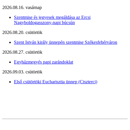
2026.08.16. vasárnap
Szentmise és jegyesek megáldása az Ercsi
Nagyboldogasszony-napi búcsún
2026.08.20. csütörtök
Szent István király ünnepén szentmise Székesfehérváron
2026.08.27. csütörtök
Egyházmegyés papi zarándoklat
2026.09.03. csütörtök
Első csütörtöki Eucharisztia ünnep (Ciszterci)