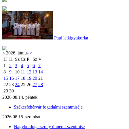
Papi lelkigyakorlat
<
2026. június
>
H
K
Sz
Cs
P
Sz
V
1
2
3
4
5
6
7
8
9
10
11
12
13
14
15
16
17
18
19
20
21
22
23
24
25
26
27
28
29
30
2026.08.14. péntek
Székesfehérvár fogadalmi szentmiséje
2026.08.15. szombat
Nagyboldogasszony ünnep - szentmise