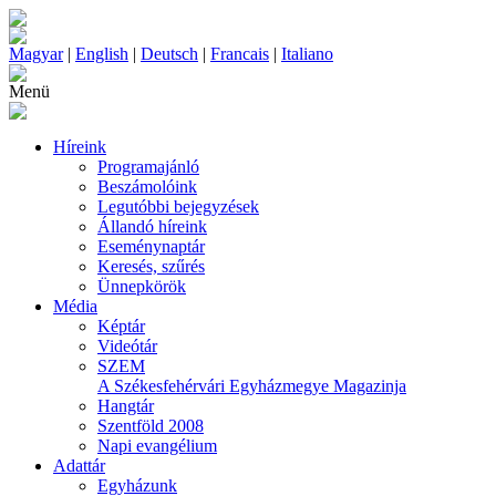
Magyar
|
English
|
Deutsch
|
Francais
|
Italiano
Menü
Híreink
Programajánló
Beszámolóink
Legutóbbi bejegyzések
Állandó híreink
Eseménynaptár
Keresés, szűrés
Ünnepkörök
Média
Képtár
Videótár
SZEM
A Székesfehérvári Egyházmegye Magazinja
Hangtár
Szentföld 2008
Napi evangélium
Adattár
Egyházunk