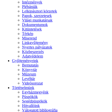
Intézmények
Plébániák
Lelkipásztori körzetek
Papok, szerzetesek
Világi munkatársak
Dokumentumok
Kitüntetések
Térkép
Miserend
Linkgyűjtemény
Nyertes pályázatok
Közbeszerzés
Adatvédelem
Gyűjteményeink
Bemutatás
Könyvtár
Múzeum
Levéltár
Videósorozat
Történelmünk
Egyházmegyénk
Püspökök
Segédpüspökök
Hitvallóink
Válogatott bibliográfia