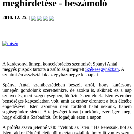
meghirdetése
- beszámoló
2010. 12. 25. |
A
karácsonyi ünnepi koncelebrációs szentmisét Spányi Antal
megyés püspök tartotta a zsúfolásig megtelt
Székesegyházban
. A
szentmisén asszisztáltak az egyházmegye kispapjai.
Spányi Antal szentbeszédében beszélt arról, hogy karácsony
ünnepén gondolunk szeretteinkre, de azokra is, akiknek ez a nap
szenvedés, mert szegénységben, üldöztetésben élnek. Isten és ember
bensőséges kapcsolatban volt, amit az ember elrontott a bűn életébe
engedésével. Isten azonban nem fordított hátat nekünk, hanem
segítségünkre sietett. A teljességet kívánja nekünk, ezért ígéri meg,
hogy elküldi a Szabadítót. Őt fogadjuk ezen a napon.
A próféta szava jelenné vált: "Velünk az Isten!" Ha keressük, hol az
Isten, akkor félreérthetetlenül megtapasztaljuk, hogy itt van és szeret