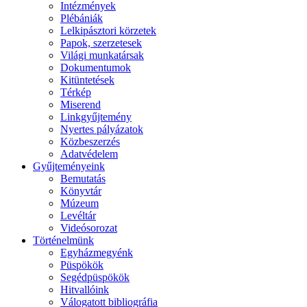
Intézmények
Plébániák
Lelkipásztori körzetek
Papok, szerzetesek
Világi munkatársak
Dokumentumok
Kitüntetések
Térkép
Miserend
Linkgyűjtemény
Nyertes pályázatok
Közbeszerzés
Adatvédelem
Gyűjteményeink
Bemutatás
Könyvtár
Múzeum
Levéltár
Videósorozat
Történelmünk
Egyházmegyénk
Püspökök
Segédpüspökök
Hitvallóink
Válogatott bibliográfia