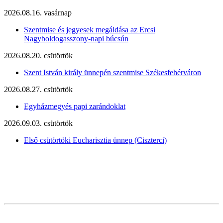
2026.08.16. vasárnap
Szentmise és jegyesek megáldása az Ercsi
Nagyboldogasszony-napi búcsún
2026.08.20. csütörtök
Szent István király ünnepén szentmise Székesfehérváron
2026.08.27. csütörtök
Egyházmegyés papi zarándoklat
2026.09.03. csütörtök
Első csütörtöki Eucharisztia ünnep (Ciszterci)