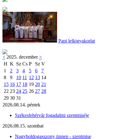
Papi lelkigyakorlat
<
2025. december
>
H
K
Sz
Cs
P
Sz
V
1
2
3
4
5
6
7
8
9
10
11
12
13
14
15
16
17
18
19
20
21
22
23
24
25
26
27
28
29
30
31
2026.08.14. péntek
Székesfehérvár fogadalmi szentmiséje
2026.08.15. szombat
Nagyboldogasszony ünnep - szentmise