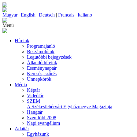
Magyar
|
English
|
Deutsch
|
Francais
|
Italiano
Menü
Híreink
Programajánló
Beszámolóink
Legutóbbi bejegyzések
Állandó híreink
Eseménynaptár
Keresés, szűrés
Ünnepkörök
Média
Képtár
Videótár
SZEM
A Székesfehérvári Egyházmegye Magazinja
Hangtár
Szentföld 2008
Napi evangélium
Adattár
Egyházunk