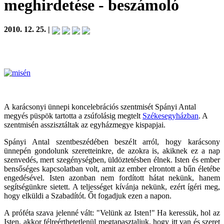
meghirdetése
- beszámoló
2010. 12. 25. |
A
karácsonyi ünnepi koncelebrációs szentmisét Spányi Antal
megyés püspök tartotta a zsúfolásig megtelt
Székesegyházban
. A
szentmisén asszisztáltak az egyházmegye kispapjai.
Spányi Antal szentbeszédében beszélt arról, hogy karácsony
ünnepén gondolunk szeretteinkre, de azokra is, akiknek ez a nap
szenvedés, mert szegénységben, üldöztetésben élnek. Isten és ember
bensőséges kapcsolatban volt, amit az ember elrontott a bűn életébe
engedésével. Isten azonban nem fordított hátat nekünk, hanem
segítségünkre sietett. A teljességet kívánja nekünk, ezért ígéri meg,
hogy elküldi a Szabadítót. Őt fogadjuk ezen a napon.
A próféta szava jelenné vált: "Velünk az Isten!" Ha keressük, hol az
Isten, akkor félreérthetetlenül megtapasztaljuk, hogy itt van és szeret