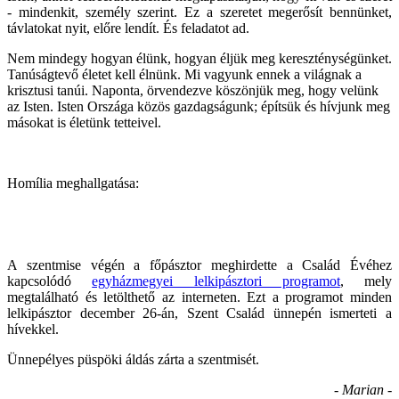
- mindenkit, személy szerint. Ez a szeretet megerősít bennünket,
távlatokat nyit, előre lendít. És feladatot ad.
Nem mindegy hogyan élünk, hogyan éljük meg kereszténységünket.
Tanúságtevő életet kell élnünk. Mi vagyunk ennek a világnak a
krisztusi tanúi. Naponta, örvendezve köszönjük meg, hogy velünk
az Isten. Isten Országa közös gazdagságunk; építsük és hívjunk meg
másokat is életünk tetteivel.
H
omília meghallgatása:
A
szentmise végén a főpásztor meghirdette a Család Évéhez
kapcsolódó
egyházmegyei lelkipásztori programot
, mely
megtalálható és letölthető az interneten. Ezt a programot minden
lelkipásztor december 26-án, Szent Család ünnepén ismerteti a
hívekkel.
Ünnepélyes püspöki áldás zárta a szentmisét.
- Marian -