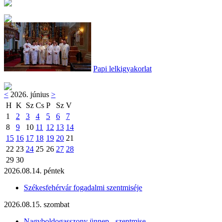
Papi lelkigyakorlat
<
2026. június
>
H
K
Sz
Cs
P
Sz
V
1
2
3
4
5
6
7
8
9
10
11
12
13
14
15
16
17
18
19
20
21
22
23
24
25
26
27
28
29
30
2026.08.14. péntek
Székesfehérvár fogadalmi szentmiséje
2026.08.15. szombat
Nagyboldogasszony ünnep - szentmise