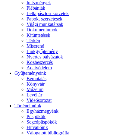
Intézmények
Plébániák
Lelkipásztori körzetek
Papok, szerzetesek
Világi munkatársak
Dokumentumok
Kitüntetések
Térkép
Miserend
Linkgyűjtemény
Nyertes pályázatok
Közbeszerzés
Adatvédelem
Gyűjteményeink
Bemutatás
Könyvtár
Múzeum
Levéltár
Videósorozat
Történelmünk
Egyházmegyénk
Püspökök
Segédpüspökök
Hitvallóink
Válogatott bibliográfia