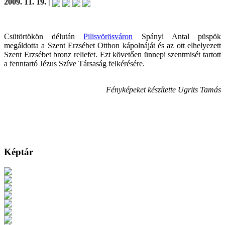
2009. 11. 19. |
Csütörtökön délután
Pilisvörösváron
Spányi Antal püspök
megáldotta a Szent Erzsébet Otthon kápolnáját és az ott elhelyezett
Szent Erzsébet bronz reliefet. Ezt követően ünnepi szentmisét tartott
a fenntartó Jézus Szíve Társaság felkérésére.
Fényképeket készítette Ugrits Tamás
Képtár