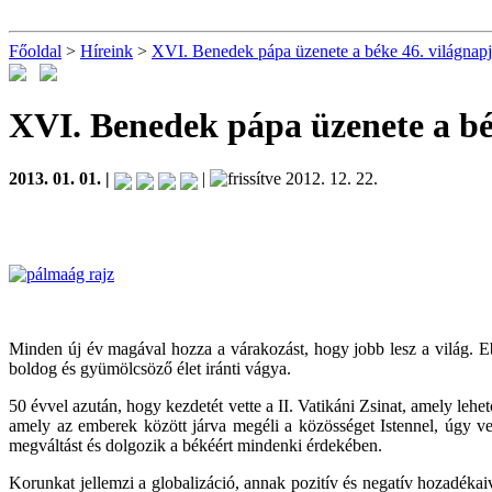
Főoldal
>
Híreink
>
XVI. Benedek pápa üzenete a béke 46. világnapj
XVI. Benedek pápa üzenete a bé
2013. 01. 01. |
|
2012. 12. 22.
Minden új év magával hozza a várakozást, hogy jobb lesz a világ. E
boldog és gyümölcsöző élet iránti vágya.
50 évvel azután, hogy kezdetét vette a II. Vatikáni Zsinat, amely leh
amely az emberek között járva megéli a közösséget Istennel, úgy v
megváltást és dolgozik a békéért mindenki érdekében.
Korunkat jellemzi a globalizáció, annak pozitív és negatív hozadéka