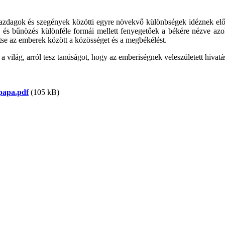
azdagok és szegények közötti egyre növekvő különbségek idéznek elő,
us és bűnözés különféle formái mellett fenyegetőek a békére nézve azok
ítse az emberek között a közösséget és a megbékélést.
lág, arról tesz tanúságot, hogy az emberiségnek veleszületett hivatá
papa.pdf
(105 kB)