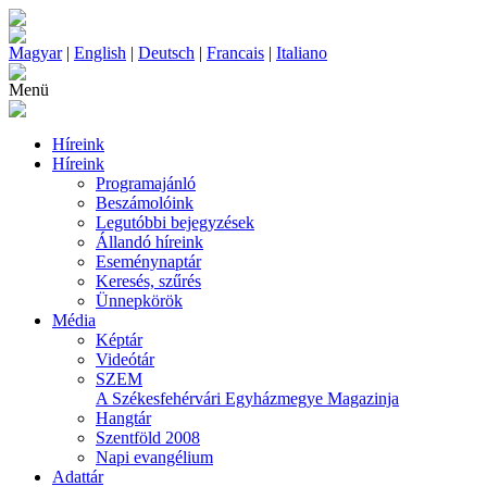
Magyar
|
English
|
Deutsch
|
Francais
|
Italiano
Menü
Híreink
Híreink
Programajánló
Beszámolóink
Legutóbbi bejegyzések
Állandó híreink
Eseménynaptár
Keresés, szűrés
Ünnepkörök
Média
Képtár
Videótár
SZEM
A Székesfehérvári Egyházmegye Magazinja
Hangtár
Szentföld 2008
Napi evangélium
Adattár