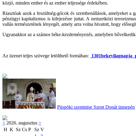
közjó, minden ember és az ember teljessége érdekében.
Riasztóak azok a feszültség-gócok és szembenállások, amelyeket a g
pénzügyi kapitalizmus is kifejezésre juttat. A nemzetközi terrorizm
vallás természetének lényegét, amely arra volna hivatott, hogy előseg
Ugyanakkor az a számos béke-kezdeményezés, amelyben bővelkedik a vi
Az üzenet teljes szövege letölthető formában:
1301bekevilagnapja_
Püspöki szentmise Szent Donát ünnepén
<
2026. augusztus
>
H
K
Sz
Cs
P
Sz
V