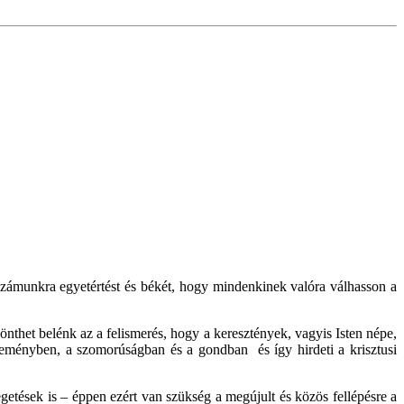
számunkra egyetértést és békét, hogy mindenkinek valóra válhasson a
önthet belénk az a felismerés, hogy a keresztények, vagyis Isten népe,
reményben, a szomorúságban és a gondban és így hirdeti a krisztusi
etések is – éppen ezért van szükség a megújult és közös fellépésre a