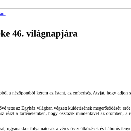
ára
ke 46. világnapjára
bből a nézőpontból kérem az Istent, az emberiség Atyját, hogy adjon 
etővé tette az Egyház világban végzett küldetésének megerősödését, erőt 
esz részt a történelemben, hogy osztozik mindenkivel az örömben, a 
ival, ugyanakkor folyamatosak a véres összeütközések és háborús fenyeg