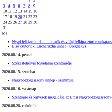
1
2
3
4
5
6
7
8
9
10
11
12
13
14
15
16
17
18
19
20
21
22
23
24
25
26
27
28
29
30
31
Ma
Nyári lelkigyakorlat hitoktatók és világi lelkipásztori munkatárs
Első csütörtöki Eucharisztia ünnep (Öreghegy)
2026.08.14. péntek
Székesfehérvár fogadalmi szentmiséje
2026.08.15. szombat
Nagyboldogasszony ünnep - szentmise
2026.08.16. vasárnap
Szentmise és jegyesek megáldása az Ercsi Nagyboldogasszony
2026.08.20. csütörtök