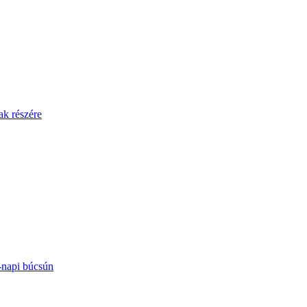
ak részére
-napi búcsún