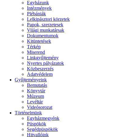
Egyházunk
Intézmények
Plébániák
Lelkipásztori körzetek
Papok, szerzetesek
Világi munkatársak
Dokumentumok
Kitüntetések
Térkép
Miserend
Linkgyűjtemény
Nyertes pályázatok
Közbeszerzés
Adatvédelem
Gyűjteményeink
Bemutatás
Könyvtár
Múzeum
Levéltár
Videósorozat
Történelmünk
Egyházmegyénk
Püspökök
Segédpüspökök
Hitvallóink