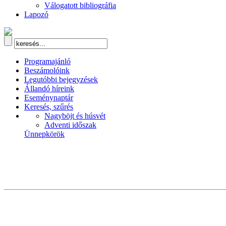
Válogatott bibliográfia
Lapozó
Programajánló
Beszámolóink
Legutóbbi bejegyzések
Állandó híreink
Eseménynaptár
Keresés, szűrés
Nagyböjt és húsvét
Adventi időszak
Ünnepkörök