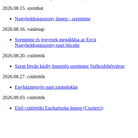
2026.08.15. szombat
Nagyboldogasszony ünnep - szentmise
2026.08.16. vasárnap
Szentmise és jegyesek megáldása az Ercsi
Nagyboldogasszony-napi búcsún
2026.08.20. csütörtök
Szent István király ünnepén szentmise Székesfehérváron
2026.08.27. csütörtök
Egyházmegyés papi zarándoklat
2026.09.03. csütörtök
Első csütörtöki Eucharisztia ünnep (Ciszterci)