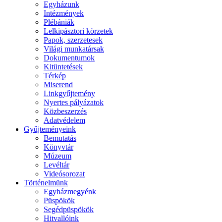
Egyházunk
Intézmények
Plébániák
Lelkipásztori körzetek
Papok, szerzetesek
Világi munkatársak
Dokumentumok
Kitüntetések
Térkép
Miserend
Linkgyűjtemény
Nyertes pályázatok
Közbeszerzés
Adatvédelem
Gyűjteményeink
Bemutatás
Könyvtár
Múzeum
Levéltár
Videósorozat
Történelmünk
Egyházmegyénk
Püspökök
Segédpüspökök
Hitvallóink