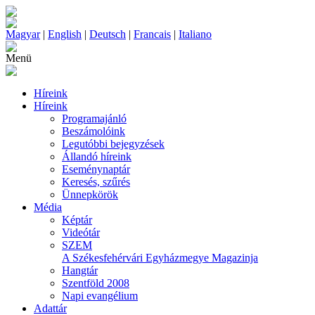
Magyar
|
English
|
Deutsch
|
Francais
|
Italiano
Menü
Híreink
Híreink
Programajánló
Beszámolóink
Legutóbbi bejegyzések
Állandó híreink
Eseménynaptár
Keresés, szűrés
Ünnepkörök
Média
Képtár
Videótár
SZEM
A Székesfehérvári Egyházmegye Magazinja
Hangtár
Szentföld 2008
Napi evangélium
Adattár