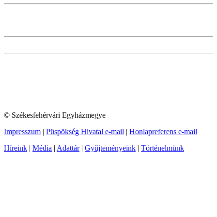
© Székesfehérvári Egyházmegye
Impresszum
|
Püspökség Hivatal e-mail
|
Honlapreferens e-mail
Híreink
|
Média
|
Adattár
|
Gyűjteményeink
|
Történelmünk