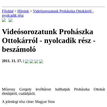
Főoldal
>
Híreink
>
Videósorozatunk Prohászka Ottokárról -
nyolcadik rész
Videósorozatunk Prohászka
Ottokárról - nyolcadik rész
-
beszámoló
2011. 11. 17. |
Mózessy Gergely levéltárost hallhatjuk Prohászka Ottokár
életútjáról, családjáról.
A jelenlegi rész címe: Magyar Sion