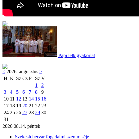
Papi lelkigyakorlat
<
2026. augusztus
>
H
K
Sz
Cs
P
Sz
V
1
2
3
4
5
6
7
8
9
10
11
12
13
14
15
16
17
18
19
20
21
22
23
24
25
26
27
28
29
30
31
2026.08.14. péntek
Székesfehérvár fogadalmi szentmiséje