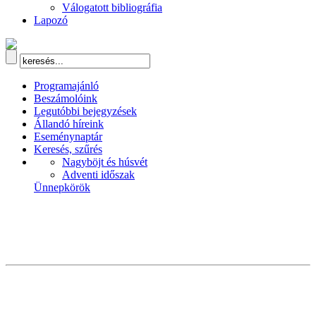
Válogatott bibliográfia
Lapozó
Programajánló
Beszámolóink
Legutóbbi bejegyzések
Állandó híreink
Eseménynaptár
Keresés, szűrés
Nagyböjt és húsvét
Adventi időszak
Ünnepkörök