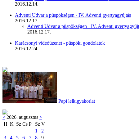
2016.12.14.
Adventi Udvar a püspökségen - IV. Adventi gyertyagyújtás
2016.12.17.
Adventi Udvar a püspökségen - IV. Adventi gyertyagyúj
2016.12.17.
Karácsonyi videóüzenet - püspöki gondolatok
2016.12.24.
Papi lelkigyakorlat
<
2026. augusztus
>
H
K
Sz
Cs
P
Sz
V
1
2
3
4
5
6
7
8
9