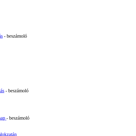
ás
- beszámoló
tás
- beszámoló
inap
- beszámoló
mlokzatán