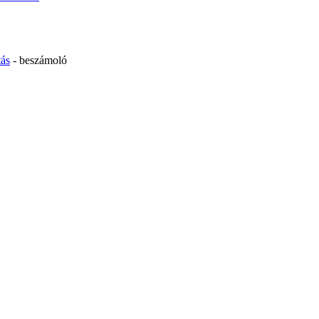
tás
- beszámoló