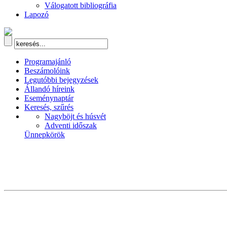
Válogatott bibliográfia
Lapozó
Programajánló
Beszámolóink
Legutóbbi bejegyzések
Állandó híreink
Eseménynaptár
Keresés, szűrés
Nagyböjt és húsvét
Adventi időszak
Ünnepkörök