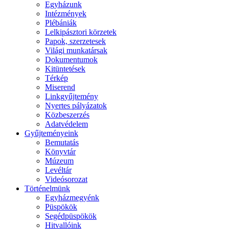
Egyházunk
Intézmények
Plébániák
Lelkipásztori körzetek
Papok, szerzetesek
Világi munkatársak
Dokumentumok
Kitüntetések
Térkép
Miserend
Linkgyűjtemény
Nyertes pályázatok
Közbeszerzés
Adatvédelem
Gyűjteményeink
Bemutatás
Könyvtár
Múzeum
Levéltár
Videósorozat
Történelmünk
Egyházmegyénk
Püspökök
Segédpüspökök
Hitvallóink