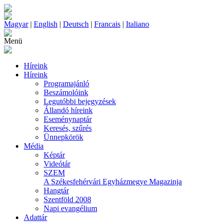
Magyar
|
English
|
Deutsch
|
Francais
|
Italiano
Menü
Híreink
Híreink
Programajánló
Beszámolóink
Legutóbbi bejegyzések
Állandó híreink
Eseménynaptár
Keresés, szűrés
Ünnepkörök
Média
Képtár
Videótár
SZEM
A Székesfehérvári Egyházmegye Magazinja
Hangtár
Szentföld 2008
Napi evangélium
Adattár