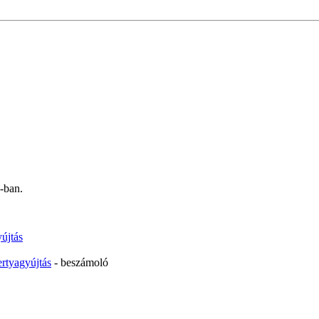
-ban.
újtás
rtyagyújtás
- beszámoló