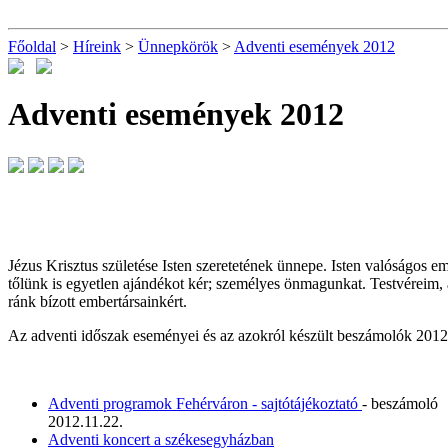
Főoldal
>
Híreink
>
Ünnepkörök
>
Adventi események 2012
Adventi események 2012
Jézus Krisztus születése Isten szeretetének ünnepe. Isten valóságos e
tőlünk is egyetlen ajándékot kér; személyes önmagunkat. Testvéreim, az
ránk bízott embertársainkért.
Az adventi időszak eseményei és az azokról készült beszámolók 2012
Adventi programok Fehérváron - sajtótájékoztató
- beszámoló
2012.11.22.
Adventi koncert a székesegyházban