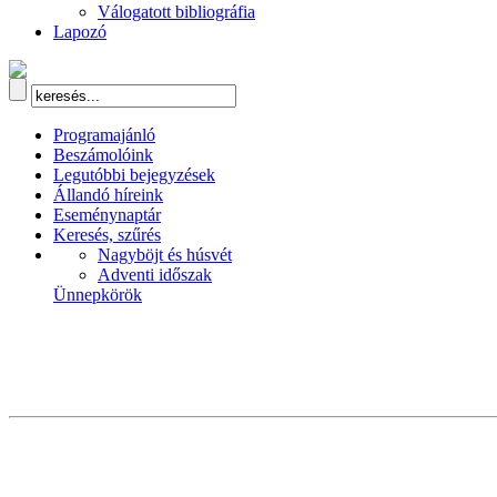
Válogatott bibliográfia
Lapozó
Programajánló
Beszámolóink
Legutóbbi bejegyzések
Állandó híreink
Eseménynaptár
Keresés, szűrés
Nagyböjt és húsvét
Adventi időszak
Ünnepkörök