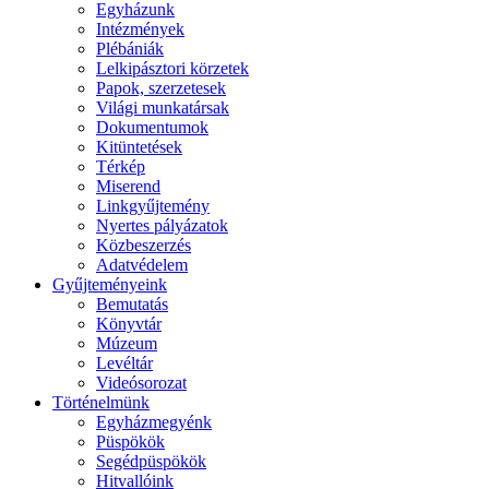
Egyházunk
Intézmények
Plébániák
Lelkipásztori körzetek
Papok, szerzetesek
Világi munkatársak
Dokumentumok
Kitüntetések
Térkép
Miserend
Linkgyűjtemény
Nyertes pályázatok
Közbeszerzés
Adatvédelem
Gyűjteményeink
Bemutatás
Könyvtár
Múzeum
Levéltár
Videósorozat
Történelmünk
Egyházmegyénk
Püspökök
Segédpüspökök
Hitvallóink