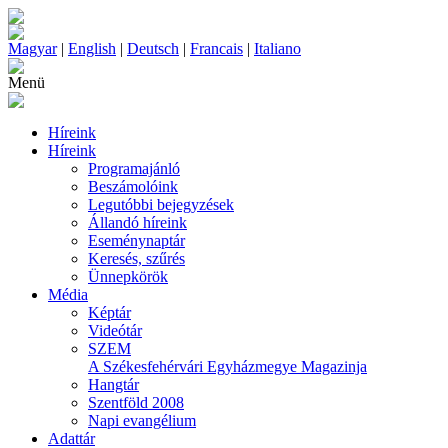
Magyar
|
English
|
Deutsch
|
Francais
|
Italiano
Menü
Híreink
Híreink
Programajánló
Beszámolóink
Legutóbbi bejegyzések
Állandó híreink
Eseménynaptár
Keresés, szűrés
Ünnepkörök
Média
Képtár
Videótár
SZEM
A Székesfehérvári Egyházmegye Magazinja
Hangtár
Szentföld 2008
Napi evangélium
Adattár