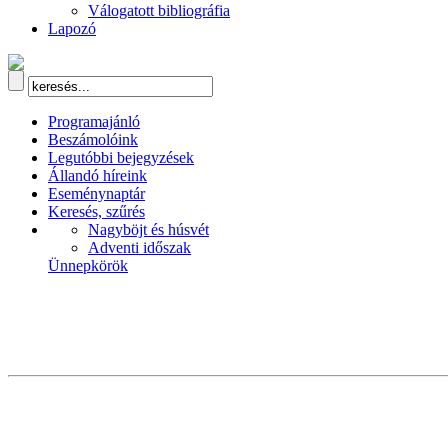
Válogatott bibliográfia
Lapozó
Programajánló
Beszámolóink
Legutóbbi bejegyzések
Állandó híreink
Eseménynaptár
Keresés, szűrés
Nagyböjt és húsvét
Adventi időszak
Ünnepkörök