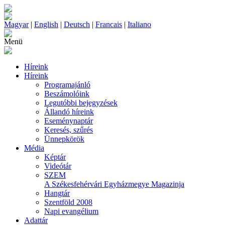
Magyar
|
English
|
Deutsch
|
Francais
|
Italiano
Menü
Híreink
Híreink
Programajánló
Beszámolóink
Legutóbbi bejegyzések
Állandó híreink
Eseménynaptár
Keresés, szűrés
Ünnepkörök
Média
Képtár
Videótár
SZEM
A Székesfehérvári Egyházmegye Magazinja
Hangtár
Szentföld 2008
Napi evangélium
Adattár