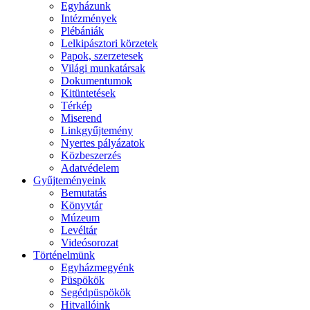
Egyházunk
Intézmények
Plébániák
Lelkipásztori körzetek
Papok, szerzetesek
Világi munkatársak
Dokumentumok
Kitüntetések
Térkép
Miserend
Linkgyűjtemény
Nyertes pályázatok
Közbeszerzés
Adatvédelem
Gyűjteményeink
Bemutatás
Könyvtár
Múzeum
Levéltár
Videósorozat
Történelmünk
Egyházmegyénk
Püspökök
Segédpüspökök
Hitvallóink