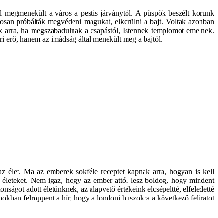
el megmenekült a város a pestis járványtól. A püspök beszélt korunk
ztosan próbálták megvédeni magukat, elkerülni a bajt. Voltak azonban
tek arra, ha megszabadulnak a csapástól, Istennek templomot emelnek.
eri erő, hanem az imádság által menekült meg a bajtól.
z élet. Ma az emberek sokféle receptet kapnak arra, hogyan is kell
ri életeket. Nem igaz, hogy az ember attól lesz boldog, hogy mindent
got adott életünknek, az alapvető értékeink elcsépeltté, elfeledetté
apokban felröppent a hír, hogy a londoni buszokra a következő feliratot