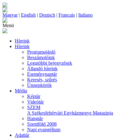
Magyar
|
English
|
Deutsch
|
Francais
|
Italiano
Menü
Híreink
Híreink
Programajánló
Beszámolóink
Legutóbbi bejegyzések
Állandó híreink
Eseménynaptár
Keresés, szűrés
Ünnepkörök
Média
Képtár
Videótár
SZEM
A Székesfehérvári Egyházmegye Magazinja
Hangtár
Szentföld 2008
Napi evangélium
Adattár