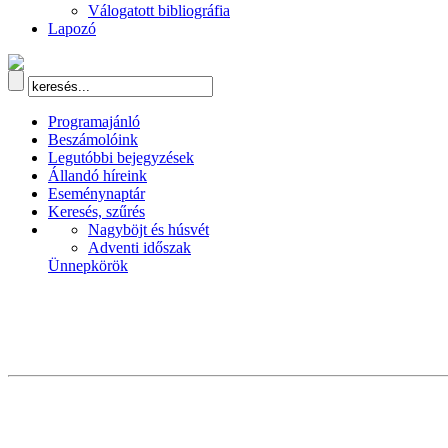
Válogatott bibliográfia
Lapozó
Programajánló
Beszámolóink
Legutóbbi bejegyzések
Állandó híreink
Eseménynaptár
Keresés, szűrés
Nagyböjt és húsvét
Adventi időszak
Ünnepkörök