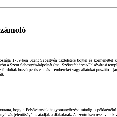
számoló
ssága 1739-ben Szent Sebestyén tiszteletére böjttel és körmenettel k
között a Szent Sebestyén-kápolnát (ma: Székesfehérvár-Felsővárosi tem
 fordultak hozzá pestis és más – embereket vagy állatokat pusztító – jár
lt.
tatta, hogy a Felsővárosiak hagyományőrzése mindig is példaértékű vol
nyőrzés jelentőségét is átadják a diákoknak. A szentmisén részt vettek 