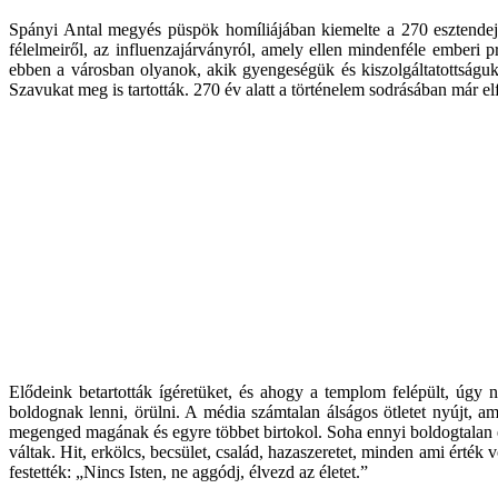
Spányi Antal megyés püspök homíliájában kiemelte a 270 esztendeje 
félelmeiről, az influenzajárványról, amely ellen mindenféle emberi 
ebben a városban olyanok, akik gyengeségük és kiszolgáltatottságuk 
Szavukat meg is tartották. 270 év alatt a történelem sodrásában már el
Elődeink betartották ígéretüket, és ahogy a templom felépült, úgy
boldognak lenni, örülni. A média számtalan álságos ötletet nyújt, a
megenged magának és egyre többet birtokol. Soha ennyi boldogtalan e
váltak. Hit, erkölcs, becsület, család, hazaszeretet, minden ami érték
festették: „Nincs Isten, ne aggódj, élvezd az életet.”