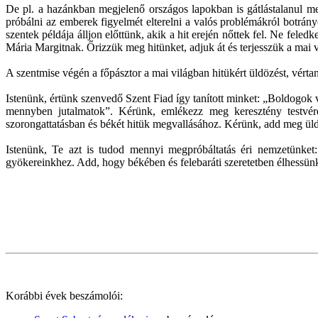
De pl. a hazánkban megjelenő országos lapokban is gátlástalanul meg
próbálni az emberek figyelmét elterelni a valós problémákról botrányo
szentek példája álljon előttünk, akik a hit erején nőttek fel. Ne fe
Mária Margitnak. Őrizzük meg hitünket, adjuk át és terjesszük a mai 
A szentmise végén a főpásztor a mai világban hitükért üldözést, vért
Istenünk, értünk szenvedő Szent Fiad így tanított minket: „Boldogok 
mennyben jutalmatok”. Kérünk, emlékezz meg keresztény testvére
szorongattatásban és békét hitük megvallásához. Kérünk, add meg üldö
Istenünk, Te azt is tudod mennyi megpróbáltatás éri nemzetünket:
gyökereinkhez. Add, hogy békében és felebaráti szeretetben élhessünk
Korábbi évek beszámolói: