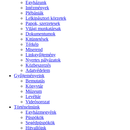
Egyházunk
Intézmények
Plébániák
Lelkipásztori körzetek
Papok, szerzetesek
Világi munkatársak
Dokumentumok
Kitüntetések
Térkép
Miserend
Linkgyűjtemény
Nyertes pályázatok
Közbeszerzés
Adatvédelem
Gyűjteményeink
Bemutatás
Könyvtár
Múzeum
Levéltár
Videósorozat
Történelmünk
Egyházmegyénk
Püspökök
Segédpüspökök
Hitvallóink