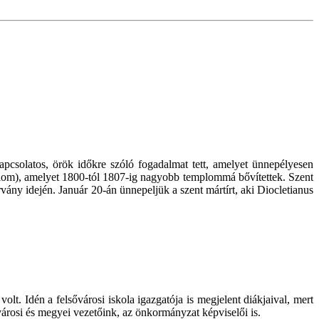
apcsolatos, örök időkre szóló fogadalmat tett, amelyet ünnepélyesen
plom), amelyet 1800-tól 1807-ig nagyobb templommá bővítettek. Szent
vány idején. Január 20-án ünnepeljük a szent mártírt, aki Diocletianus
t. Idén a felsővárosi iskola igazgatója is megjelent diákjaival, mert
városi és megyei vezetőink, az önkormányzat képviselői is.