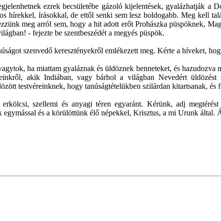
jelenhetnek ezrek becsületébe gázoló kijelentések, gyalázhatják a Do
s hírekkel, írásokkal, de ettől senki sem lesz boldogabb. Meg kell talá
ledkezzünk meg arról sem, hogy a hit adott erőt Prohászka püspöknek, 
világban! - fejezte be szentbeszédét a megyés püspök.
anúságot szenvedő keresztényekről emlékezett meg. Kérte a híveket, ho
vagytok, ha miattam gyaláznak és üldöznek benneteket, és hazudozva mi
inkről, akik Indiában, vagy bárhol a világban Nevedért üldözést s
zött testvéreinknek, hogy tanúságtételükben szilárdan kitartsanak, és 
 erkölcsi, szellemi és anyagi téren egyaránt. Kérünk, adj megtérést
 egymással és a körülöttünk élő népekkel, Krisztus, a mi Urunk által.