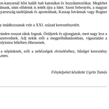
n-kanyarnál hősi halált halt katonákat és hozzátartozóikat. Meglehet
lnunk, mint elődeink is tették újra a hitet. Szent Sebestyén, a magyar
Magyarország tanítójának és apostolának, Kaszap Istvánnak vagy Bogner
gy imádkozzanak vele a XXI. század keresztényeiért.
nden rosszat rátok fognak. Örüljetek és ujjongjatok, mert nagy lesz a
zenvednek. Adj nekik erőt a megpróbáltatásokban, vigasztalást a
folytonos békében élhessenek.
 a népünknek, erőt a nehézségek elviseléséhez, hűséget keresztény
 Ámen.
Fényképeket készítette Ugrits Tamás