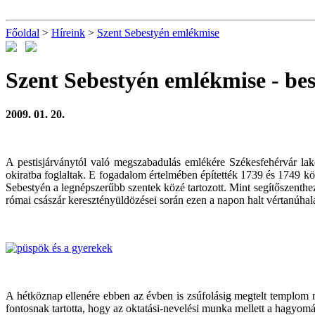
Főoldal
>
Híreink
>
Szent Sebestyén emlékmise
Szent Sebestyén emlékmise
- be
2009. 01. 20.
A pestisjárványtól való megszabadulás emlékére Székesfehérvár lako
okiratba foglaltak. E fogadalom értelmében építették 1739 és 1749 
Sebestyén a legnépszerűbb szentek közé tartozott. Mint segítőszenthez
római császár keresztényüldözései során ezen a napon halt vértanúhalá
A hétköznap ellenére ebben az évben is zsúfolásig megtelt templom mu
fontosnak tartotta, hogy az oktatási-nevelési munka mellett a hagyomá