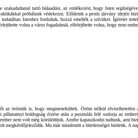
szakadatlanul tartó hálaadást, az emlékezést, hogy Isten segítségév
praktikákkal próbálunk védekezni. Elődeink a pestis járvány idején bi
tudatában Istenhez fordultak, hozzá emelték a szívüket. Ígéretet tet
felejthette volna a város fogadalmát, elfelejthette volna, hogy nem emb
 nőt az örömük is, hogy megmenekültek. Öröm nélkül elviselhetetlen a
mi pillanatnyi boldogság érzése után a pusztulás felé sodorja az embe
mber nem volt még körülöttünk. Amibe kapaszkodni tudtunk, ami biztonsá
 volt megkérdőjeleződik. Ma már mindenütt a hitetlenséget hirdetik. A n