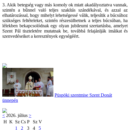
3. Akik betegség vagy más komoly ok miatt akadályoztatva vannak,
szintén a bűnnel való teljes szakítás szándékával, és azzal az
elhatározással, hogy mihelyt lehetségessé válik, teljesítik a búcsúhoz
szükséges feltételeket, szintén részesülhetnek a teljes búcsúban, ha
lélekben bekapcsolódnak egy olyan jubileumi szertartásba, amelyet
Szent Pál tiszteletére mutatnak be, továbbá felajánlják imáikat és
szenvedéseiket a keresztények egységéért.
Püspöki szentmise Szent Donát
ünnepén
<
2026. július
>
H
K
Sz
Cs
P
Sz
V
1
2
3
4
5