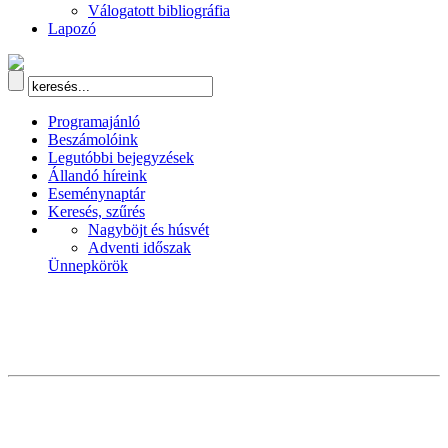
Válogatott bibliográfia
Lapozó
Programajánló
Beszámolóink
Legutóbbi bejegyzések
Állandó híreink
Eseménynaptár
Keresés, szűrés
Nagyböjt és húsvét
Adventi időszak
Ünnepkörök