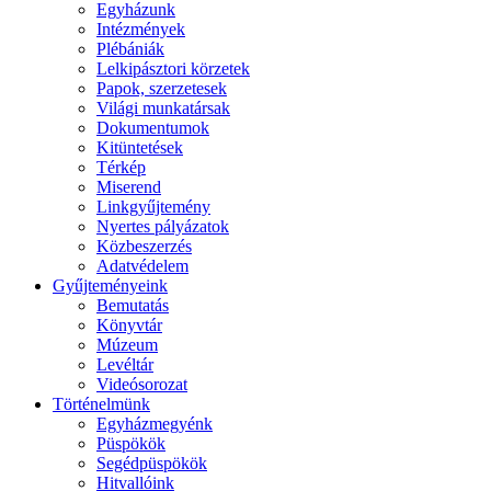
Egyházunk
Intézmények
Plébániák
Lelkipásztori körzetek
Papok, szerzetesek
Világi munkatársak
Dokumentumok
Kitüntetések
Térkép
Miserend
Linkgyűjtemény
Nyertes pályázatok
Közbeszerzés
Adatvédelem
Gyűjteményeink
Bemutatás
Könyvtár
Múzeum
Levéltár
Videósorozat
Történelmünk
Egyházmegyénk
Püspökök
Segédpüspökök
Hitvallóink