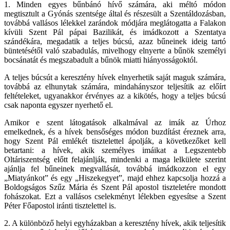
1. Minden egyes bűnbánó hívő számára, aki méltó módon
megtisztult a Gyónás szentsége által és részesült a Szentáldozásban,
továbbá vallásos lélekkel zarándok módjára meglátogatta a Falakon
kívüli Szent Pál pápai Bazilikát, és imádkozott a Szentatya
szándékára, megadatik a teljes búcsú, azaz bűneinek ideig tartó
büntetésétől való szabadulás, mivelhogy elnyerte a bűnök személyi
bocsánatát és megszabadult a bűnök miatti hiányosságoktól.
A teljes búcsút a keresztény hívek elnyerhetik saját maguk számára,
továbbá az elhunytak számára, mindahányszor teljesítik az előírt
feltételeket, ugyanakkor érvényes az a kikötés, hogy a teljes búcsú
csak naponta egyszer nyerhető el.
Amikor e szent látogatások alkalmával az imák az Úrhoz
emelkednek, és a hívek bensőséges módon buzdítást éreznek arra,
hogy Szent Pál emlékét tisztelettel ápolják, a következőket kell
betartani: a hívek, akik személyes imáikat a Legszentebb
Oltáriszentség előtt felajánlják, mindenki a maga lelkülete szerint
ajánlja fel bűneinek megvallását, továbbá imádkozzon el egy
„Miatyánkot” és egy „Hiszekegyet”, majd ehhez kapcsolja hozzá a
Boldogságos Szűz Mária és Szent Pál apostol tiszteletére mondott
fohászokat. Ezt a vallásos cselekményt lélekben egyesítse a Szent
Péter Főapostol iránti tisztelettel is.
2. A különböző helyi egyházakban a keresztény hívek, akik teljesítik