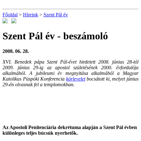
Főoldal
>
Híreink
>
Szent Pál év
Szent Pál év
- beszámoló
2008. 06. 28.
XVI. Benedek pápa Szent Pál-évet hirdetett 2008. június 28-tól
2009. június 29-ig az apostol születésének 2000. évfordulója
alkalmából. A jubileumi év megnyitása alkalmából a Magyar
Katolikus Püspöki Konferencia
körlevelet
bocsátott ki, melyet június
29-én olvasnak fel a templomokban.
Az Apostoli Penitenciária dekrétuma alapján a Szent Pál évben
különleges teljes búcsúk nyerhetők.