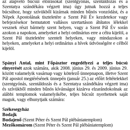
az alapvető búcsúi előírásokat (szentgyónás, szentáldozás és a
Szentatya szándékára végzett ima) úgy jutnak hozzá a teljes
búcsúhoz, hogy szívükből kizárnak minden bűnös vonzódást, és a
Népek Apostolának tiszteletére a Szent Pál Év kezdetekor vagy
befejezésekor bemutatott vallásos szertartáson áhítatos lélekkel
vesznek részt bármely szent helyen, vagy a Szent Pál Év során
azokon a napokon, amelyeket a helyi ordinárius erre a célra kijelöl, a
Szent Pál tiszteletére szentelt helyeken, vagy mindazokon a
helyeken, amelyeket a helyi ordinárius a hívek üdvösségére e célból
kijelöl.
Spányi Antal, mint Főpásztor engedélyezi a teljes búcsú
elnyerését
azok számára, akik 2008. június 29. és 2009. június 29.
között valamelyik vasárnap vagy kötelező ünnepnapon, illetve Szent
Pál apostol megtérésének ünnepén (január 25.) az előírt feltételekkel
(szentgyónás, szentáldozás és a Szentatya szándékára végzett ima)
és szívükből minden bűnös kívánságot kizárva elzarándokolnak az
alábbi templomok valamelyikébe, teljes búcsút nyerhetnek saját
maguk, vagy elhunytjaik számára:
Székesegyház
Bodajk
Budajenő
(Szent Péter és Szent Pál plébániatemplom)
Mezőkomárom
(Szent Péter és Szent Pál plébániatemplom)