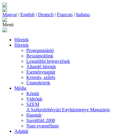
Magyar
|
English
|
Deutsch
|
Francais
|
Italiano
Menü
Híreink
Híreink
Programajánló
Beszámolóink
Legutóbbi bejegyzések
Állandó híreink
Eseménynaptár
Keresés, szűrés
Ünnepkörök
Média
Képtár
Videótár
SZEM
A Székesfehérvári Egyházmegye Magazinja
Hangtár
Szentföld 2008
Napi evangélium
Adattár