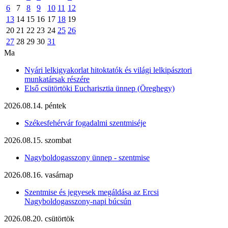
6
7
8
9
10
11
12
13
14
15
16
17
18
19
20
21
22
23
24
25
26
27
28
29
30
31
Ma
Nyári lelkigyakorlat hitoktatók és világi lelkipásztori
munkatársak részére
Első csütörtöki Eucharisztia ünnep (Öreghegy)
2026.08.14. péntek
Székesfehérvár fogadalmi szentmiséje
2026.08.15. szombat
Nagyboldogasszony ünnep - szentmise
2026.08.16. vasárnap
Szentmise és jegyesek megáldása az Ercsi
Nagyboldogasszony-napi búcsún
2026.08.20. csütörtök