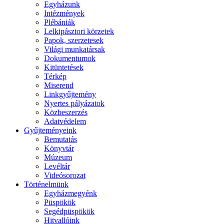
Egyházunk
Intézmények
Plébániák
Lelkipásztori körzetek
Papok, szerzetesek
Világi munkatársak
Dokumentumok
Kitüntetések
Térkép
Miserend
Linkgyűjtemény
Nyertes pályázatok
Közbeszerzés
Adatvédelem
Gyűjteményeink
Bemutatás
Könyvtár
Múzeum
Levéltár
Videósorozat
Történelmünk
Egyházmegyénk
Püspökök
Segédpüspökök
Hitvallóink