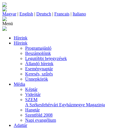
Magyar
|
English
|
Deutsch
|
Francais
|
Italiano
Menü
Híreink
Híreink
Programajánló
Beszámolóink
Legutóbbi bejegyzések
Állandó híreink
Eseménynaptár
Keresés, szűrés
Ünnepkörök
Média
Képtár
Videótár
SZEM
A Székesfehérvári Egyházmegye Magazinja
Hangtár
Szentföld 2008
Napi evangélium
Adattár