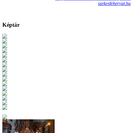
szekesfehervar.hu
Képtár