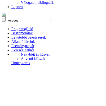
Válogatott bibliográfia
Lapozó
Programajánló
Beszámolóink
Legutóbbi bejegyzések
Állandó híreink
Eseménynaptár
Keresés, szűrés
Nagyböjt és húsvét
Adventi időszak
Ünnepkörök