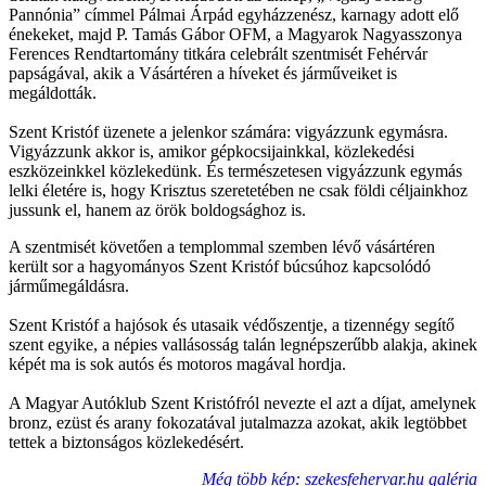
Pannónia” címmel Pálmai Árpád egyházzenész, karnagy adott elő
énekeket, majd P. Tamás Gábor OFM, a Magyarok Nagyasszonya
Ferences Rendtartomány titkára celebrált szentmisét Fehérvár
papságával, akik a Vásártéren a híveket és járműveiket is
megáldották.
Szent Kristóf üzenete a jelenkor számára: vigyázzunk egymásra.
Vigyázzunk akkor is, amikor gépkocsijainkkal, közlekedési
eszközeinkkel közlekedünk. És természetesen vigyázzunk egymás
lelki életére is, hogy Krisztus szeretetében ne csak földi céljainkhoz
jussunk el, hanem az örök boldogsághoz is.
A szentmisét követően a templommal szemben lévő vásártéren
került sor a hagyományos Szent Kristóf búcsúhoz kapcsolódó
járműmegáldásra.
Szent Kristóf a hajósok és utasaik védőszentje, a tizennégy segítő
szent egyike, a népies vallásosság talán legnépszerűbb alakja, akinek
képét ma is sok autós és motoros magával hordja.
A Magyar Autóklub Szent Kristófról nevezte el azt a díjat, amelynek
bronz, ezüst és arany fokozatával jutalmazza azokat, akik legtöbbet
tettek a biztonságos közlekedésért.
Még több kép: szekesfehervar.hu galéria