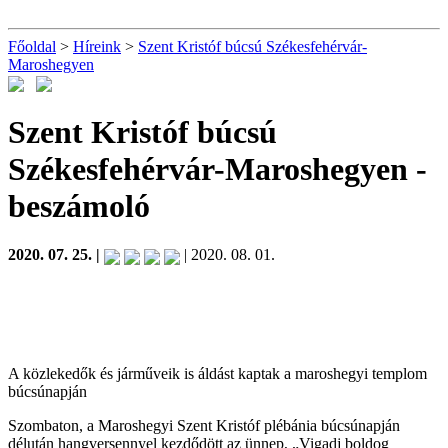
Főoldal
>
Híreink
>
Szent Kristóf búcsú Székesfehérvár-
Maroshegyen
Szent Kristóf búcsú
Székesfehérvár-Maroshegyen
-
beszámoló
2020. 07. 25. |
| 2020. 08. 01.
A közlekedők és járműveik is áldást kaptak a maroshegyi templom
búcsúnapján
Szombaton, a Maroshegyi Szent Kristóf plébánia búcsúnapján
délután hangversennyel kezdődött az ünnep, „Vigadj boldog