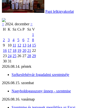
Papi lelkigyakorlat
<
2024. december
>
H
K
Sz
Cs
P
Sz
V
1
2
3
4
5
6
7
8
9
10
11
12
13
14
15
16
17
18
19
20
21
22
23
24
25
26
27
28
29
30
31
2026.08.14. péntek
Székesfehérvár fogadalmi szentmiséje
2026.08.15. szombat
Nagyboldogasszony ünnep - szentmise
2026.08.16. vasárnap
Szentmise és jegyesek megáldása az Ercsi