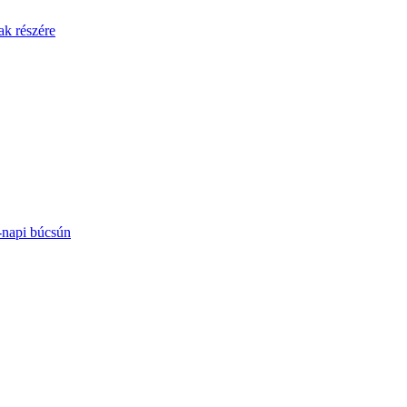
ak részére
-napi búcsún