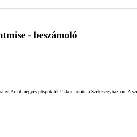
ntmise
- beszámoló
pányi Antal megyés püspök fél 11-kor tartotta a Székesegyházban. A sze