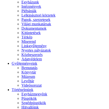
Egyházunk
Intézmények
Plébániák
Lelkipásztori körzetek
Papok, szerzetesek
Világi munkatársak
Dokumentumok
Kitüntetések
Térkép
Miserend
Linkgyűjtemény
Nyertes pályázatok
Közbeszerzés
Adatvédelem
Gyűjteményeink
Bemutatás
Könyvtár
Múzeum
Levéltár
Videósorozat
Történelmünk
Egyházmegyénk
Püspökök
Segédpüspökök
Hitvallóink