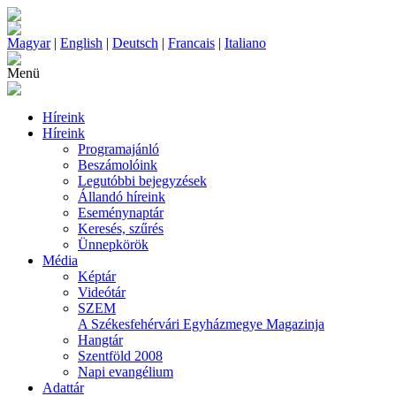
Magyar
|
English
|
Deutsch
|
Francais
|
Italiano
Menü
Híreink
Híreink
Programajánló
Beszámolóink
Legutóbbi bejegyzések
Állandó híreink
Eseménynaptár
Keresés, szűrés
Ünnepkörök
Média
Képtár
Videótár
SZEM
A Székesfehérvári Egyházmegye Magazinja
Hangtár
Szentföld 2008
Napi evangélium
Adattár