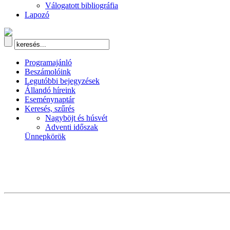
Válogatott bibliográfia
Lapozó
Programajánló
Beszámolóink
Legutóbbi bejegyzések
Állandó híreink
Eseménynaptár
Keresés, szűrés
Nagyböjt és húsvét
Adventi időszak
Ünnepkörök