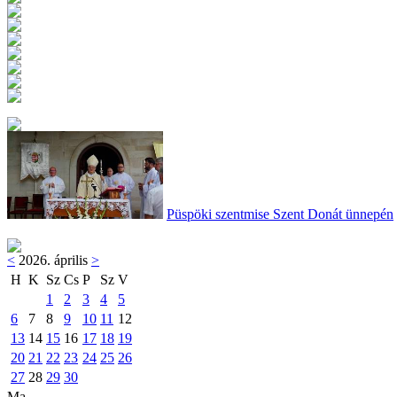
Püspöki szentmise Szent Donát ünnepén
<
2026. április
>
H
K
Sz
Cs
P
Sz
V
1
2
3
4
5
6
7
8
9
10
11
12
13
14
15
16
17
18
19
20
21
22
23
24
25
26
27
28
29
30
Ma