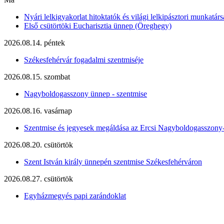
Nyári lelkigyakorlat hitoktatók és világi lelkipásztori munkatárs
Első csütörtöki Eucharisztia ünnep (Öreghegy)
2026.08.14. péntek
Székesfehérvár fogadalmi szentmiséje
2026.08.15. szombat
Nagyboldogasszony ünnep - szentmise
2026.08.16. vasárnap
Szentmise és jegyesek megáldása az Ercsi Nagyboldogasszony
2026.08.20. csütörtök
Szent István király ünnepén szentmise Székesfehérváron
2026.08.27. csütörtök
Egyházmegyés papi zarándoklat