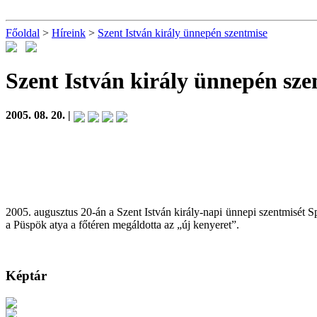
Főoldal
>
Híreink
>
Szent István király ünnepén szentmise
Szent István király ünnepén sze
2005. 08. 20. |
2005. augusztus 20-án a Szent István király-napi ünnepi szentmisét S
a Püspök atya a főtéren megáldotta az „új kenyeret”.
Képtár