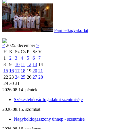
Papi lelkigyakorlat
<
2025. december
>
H
K
Sz
Cs
P
Sz
V
1
2
3
4
5
6
7
8
9
10
11
12
13
14
15
16
17
18
19
20
21
22
23
24
25
26
27
28
29
30
31
2026.08.14. péntek
Székesfehérvár fogadalmi szentmiséje
2026.08.15. szombat
Nagyboldogasszony ünnep - szentmise
2026.08.16. vasárnap