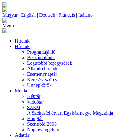
Magyar
|
English
|
Deutsch
|
Francais
|
Italiano
Menü
Híreink
Híreink
Programajánló
Beszámolóink
Legutóbbi bejegyzések
Állandó híreink
Eseménynaptár
Keresés, szűrés
Ünnepkörök
Média
Képtár
Videótár
SZEM
A Székesfehérvári Egyházmegye Magazinja
Hangtár
Szentföld 2008
Napi evangélium
Adattár