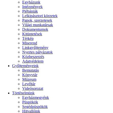
Egyházunk
Intézmények
Plébániák
Lelkipásztori körzetek
Papok, szerzetesek
Világi munkatársak
Dokumentumok
Kitüntetések
Térkép
Miserend
Linkgyűjtemény
Nyertes pályázatok
Közbeszerzés
Adatvédelem
Gyűjteményeink
Bemutatás
Könyvtár
Múzeum
Levéltár
Videósorozat
Történelmünk
Egyházmegyénk
Püspökök
Segédpüspökök
Hitvallóink