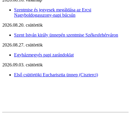
Szentmise és jegyesek megáldása az Ercsi
Nagyboldogasszony-napi búcsún
2026.08.20. csütörtök
Szent István király ünnepén szentmise Székesfehérváron
2026.08.27. csütörtök
Egyházmegyés papi zarándoklat
2026.09.03. csütörtök
Első csütörtöki Eucharisztia ünnep (Ciszterci)