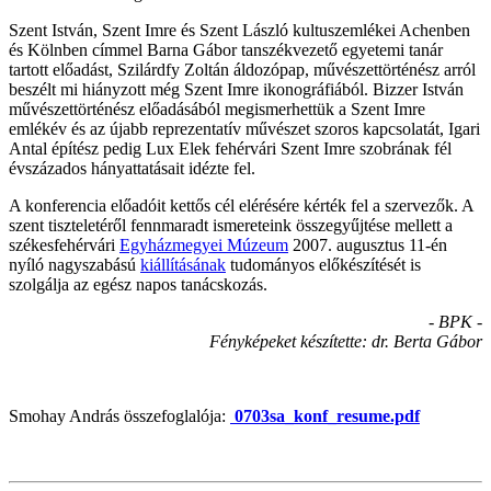
Szent István, Szent Imre és Szent László kultuszemlékei Achenben
és Kölnben címmel Barna Gábor tanszékvezető egyetemi tanár
tartott előadást, Szilárdfy Zoltán áldozópap, művészettörténész arról
beszélt mi hiányzott még Szent Imre ikonográfiából. Bizzer István
művészettörténész előadásából megismerhettük a Szent Imre
emlékév és az újabb reprezentatív művészet szoros kapcsolatát, Igari
Antal építész pedig Lux Elek fehérvári Szent Imre szobrának fél
évszázados hányattatásait idézte fel.
A konferencia előadóit kettős cél elérésére kérték fel a szervezők. A
szent tiszteletéről fennmaradt ismereteink összegyűjtése mellett a
székesfehérvári
Egyházmegyei Múzeum
2007. augusztus 11-én
nyíló nagyszabású
kiállításának
tudományos előkészítését is
szolgálja az egész napos tanácskozás.
- BPK -
Fényképeket készítette: dr. Berta Gábor
Smohay András összefoglalója:
0703sa_konf_resume.pdf