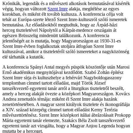
Krónikák, legendák és a művészeti alkotások bemutatásával kísérték
végig, hogyan változott
Szent Imre
alakja, megítélése az egyes
korokban, és miként élt tovább kultusza. A konferencia célja volt
tehát az Európa-szerte létező Szent Imre-kultuszról szóló ismeretek
bemutatása. Az előadásokból megtudtuk, hogy az Árpád-házi
herceg tiszteletével Nápolytól a Kárpát-medence országain át
egészen Brüsszelig mindenütt találkozunk. A konferencia
jelentőségét az is mutatja, hogy Magyarországon az 1930-31-es
Szent Imre-évben foglalkoztak utoljára átfogóan Szent Imre
kultuszával, amikor a tiszteletéről szóló ismereteket a nagyközönség
elé tárhatták a kutatók.
A konferencia Spányi Antal megyés püspök köszöntője után Marosi
Ernő akadémikus megnyitójával kezdődött. Szabó Zoltán építész
Szent Imre sírja és kultuszhelye a fehérvári Nagyboldogasszony
templomban címmel tartott előadást, majd Török József
tanszékvezető egyetemi tanár arról a liturgikus tiszteletről beszélt,
amely a herceg alakját övezte a középkori Magyarországon. Kovács
Andrea zenetudós témája: miként él Szent Imre alakja hazánk
zenetörténetében. A magyar szent királyok tisztelete és ikonográfiája
a XIV. század közepéig címmel tartott előadást Kerny Terézia
művészettörténész. Szent Imre középkori itáliai ábrázolásait Prokopp
Mária egyetemi tanár elemezte, Szakács Béla Zsolt tanszékvezető
egyetemi tanár azt vizsgálta, hogy a Magyar Anjou Legenda hogyan
mutatta be a herceget.