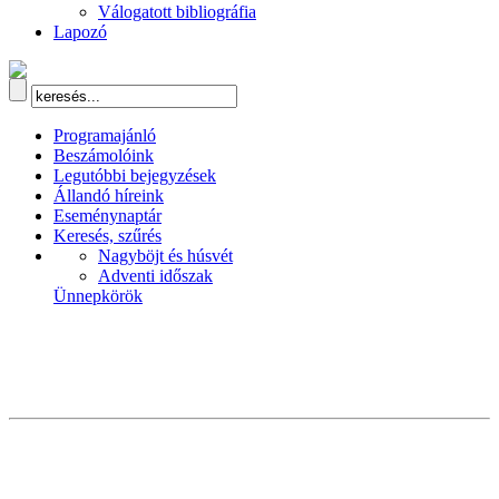
Válogatott bibliográfia
Lapozó
Programajánló
Beszámolóink
Legutóbbi bejegyzések
Állandó híreink
Eseménynaptár
Keresés, szűrés
Nagyböjt és húsvét
Adventi időszak
Ünnepkörök