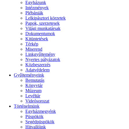
Egyházunk
Intézmények
Plébániák
Lelkipásztori körzetek
Papok, szerzetesek
Világi munkatársak
Dokumentumok
Kitüntetések
Térkép
Miserend
Linkgyűjtemény
Nyertes pályázatok
Közbeszerzés
Adatvédelem
Gyűjteményeink
Bemutatás
Könyvtár
Múzeum
Levéltár
Videósorozat
Történelmünk
Egyházmegyénk
Püspökök
Segédpüspökök
Hitvallóink