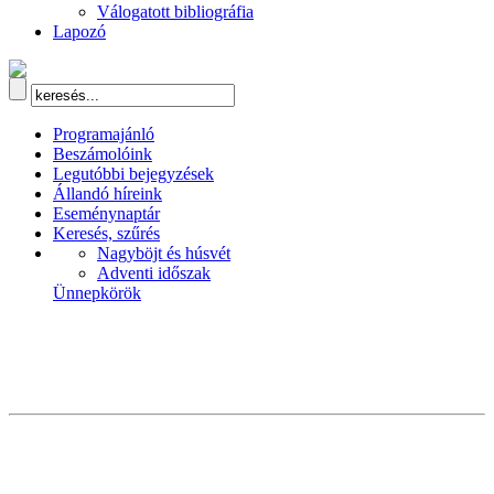
Válogatott bibliográfia
Lapozó
Programajánló
Beszámolóink
Legutóbbi bejegyzések
Állandó híreink
Eseménynaptár
Keresés, szűrés
Nagyböjt és húsvét
Adventi időszak
Ünnepkörök