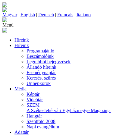
Magyar
|
English
|
Deutsch
|
Francais
|
Italiano
Menü
Híreink
Híreink
Programajánló
Beszámolóink
Legutóbbi bejegyzések
Állandó híreink
Eseménynaptár
Keresés, szűrés
Ünnepkörök
Média
Képtár
Videótár
SZEM
A Székesfehérvári Egyházmegye Magazinja
Hangtár
Szentföld 2008
Napi evangélium
Adattár