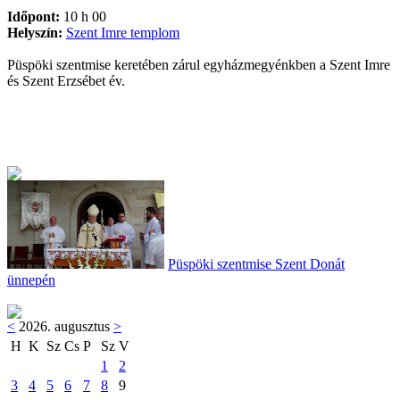
Időpont:
10 h 00
Helyszín:
Szent Imre templom
Püspöki szentmise keretében zárul egyházmegyénkben a Szent Imre
és Szent Erzsébet év.
Püspöki szentmise Szent Donát
ünnepén
<
2026. augusztus
>
H
K
Sz
Cs
P
Sz
V
1
2
3
4
5
6
7
8
9