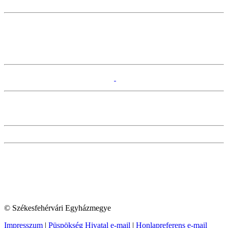
© Székesfehérvári Egyházmegye
Impresszum
|
Püspökség Hivatal e-mail
|
Honlapreferens e-mail