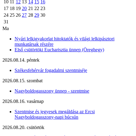
10
11
12
13
14
15
16
17
18
19
20
21
22
23
24
25
26
27
28
29
30
31
Ma
Nyári lelkigyakorlat hitoktatók és világi lelkipásztori
munkatársak részére
Első csütörtöki Eucharisztia ünnep (Öreghegy)
2026.08.14. péntek
Székesfehérvár fogadalmi szentmiséje
2026.08.15. szombat
Nagyboldogasszony ünnep - szentmise
2026.08.16. vasárnap
Szentmise és jegyesek megáldása az Ercsi
Nagyboldogasszony-napi búcsún
2026.08.20. csütörtök