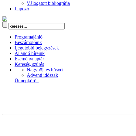
Válogatott bibliográfia
Lapozó
Programajánló
Beszámolóink
Legutóbbi bejegyzések
Állandó híreink
Eseménynaptár
Keresés, szűrés
Nagyböjt és húsvét
Adventi időszak
Ünnepkörök