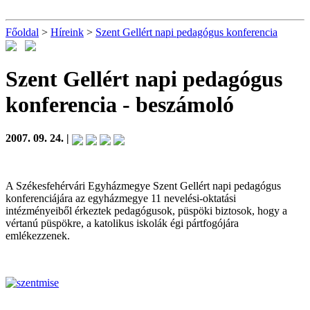
Főoldal
>
Híreink
>
Szent Gellért napi pedagógus konferencia
Szent Gellért napi pedagógus
konferencia
- beszámoló
2007. 09. 24. |
A Székesfehérvári Egyházmegye Szent Gellért napi pedagógus
konferenciájára az egyházmegye 11 nevelési-oktatási
intézményeiből érkeztek pedagógusok, püspöki biztosok, hogy a
vértanú püspökre, a katolikus iskolák égi pártfogójára
emlékezzenek.