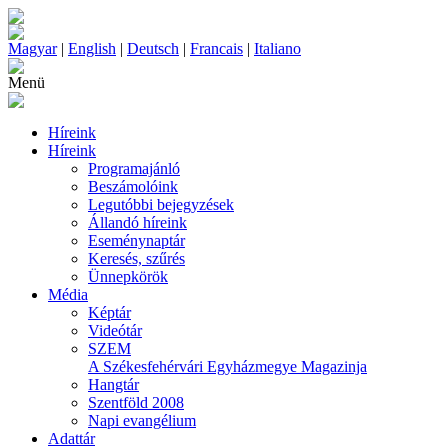
Magyar
|
English
|
Deutsch
|
Francais
|
Italiano
Menü
Híreink
Híreink
Programajánló
Beszámolóink
Legutóbbi bejegyzések
Állandó híreink
Eseménynaptár
Keresés, szűrés
Ünnepkörök
Média
Képtár
Videótár
SZEM
A Székesfehérvári Egyházmegye Magazinja
Hangtár
Szentföld 2008
Napi evangélium
Adattár