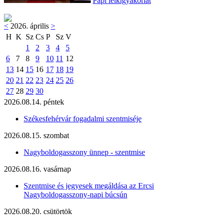
Papi lelkigyakorlat
<
2026. április
>
H
K
Sz
Cs
P
Sz
V
1
2
3
4
5
6
7
8
9
10
11
12
13
14
15
16
17
18
19
20
21
22
23
24
25
26
27
28
29
30
2026.08.14. péntek
Székesfehérvár fogadalmi szentmiséje
2026.08.15. szombat
Nagyboldogasszony ünnep - szentmise
2026.08.16. vasárnap
Szentmise és jegyesek megáldása az Ercsi
Nagyboldogasszony-napi búcsún
2026.08.20. csütörtök