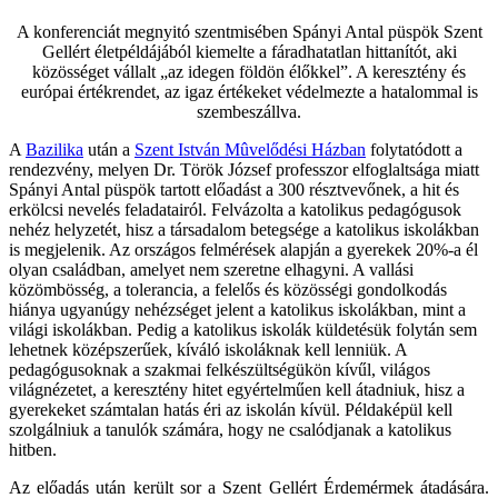
A konferenciát megnyitó szentmisében Spányi Antal püspök Szent
Gellért életpéldájából kiemelte a fáradhatatlan hittanítót, aki
közösséget vállalt „az idegen földön élőkkel”. A keresztény és
európai értékrendet, az igaz értékeket védelmezte a hatalommal is
szembeszállva.
A
Bazilika
után a
Szent István Mûvelődési Házban
folytatódott a
rendezvény, melyen Dr. Török József professzor elfoglaltsága miatt
Spányi Antal püspök tartott előadást a 300 résztvevőnek, a hit és
erkölcsi nevelés feladatairól. Felvázolta a katolikus pedagógusok
nehéz helyzetét, hisz a társadalom betegsége a katolikus iskolákban
is megjelenik. Az országos felmérések alapján a gyerekek 20%-a él
olyan családban, amelyet nem szeretne elhagyni. A vallási
közömbösség, a tolerancia, a felelős és közösségi gondolkodás
hiánya ugyanúgy nehézséget jelent a katolikus iskolákban, mint a
világi iskolákban. Pedig a katolikus iskolák küldetésük folytán sem
lehetnek középszerűek, kíváló iskoláknak kell lenniük. A
pedagógusoknak a szakmai felkészültségükön kívűl, világos
világnézetet, a keresztény hitet egyértelműen kell átadniuk, hisz a
gyerekeket számtalan hatás éri az iskolán kívül. Példaképül kell
szolgálniuk a tanulók számára, hogy ne csalódjanak a katolikus
hitben.
Az előadás után került sor a Szent Gellért Érdemérmek átadására.