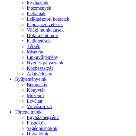
Egyházunk
Intézmények
Plébániák
Lelkipásztori körzetek
Papok, szerzetesek
Világi munkatársak
Dokumentumok
Kitüntetések
Térkép
Miserend
Linkgyűjtemény
Nyertes pályázatok
Közbeszerzés
Adatvédelem
Gyűjteményeink
Bemutatás
Könyvtár
Múzeum
Levéltár
Videósorozat
Történelmünk
Egyházmegyénk
Püspökök
Segédpüspökök
Hitvallóink