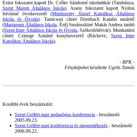
Ezüst fokozatot kapott Dr. Csőke Sándorné iskolatitkár (Tatabánya,
Szent Margit Általános Iskola
). Arany fokozatot kapott Nyitrai
Istvánné óvodavezető (
Mindszenty József Katolikus Általános
Iskola és Óvoda
). Tanácsosi címet Dornbach Katalin tanárnő
(
Marianum Általános Iskola
, Érd) Susánszkiné Makár Andrea tanító
(
Szent Imre Általános Iskola és Óvoda
, Székesfehérvár). Munkatársi
címet: Czinege Antalné konyhavezető (Ráckeve,
Szent Imre
Katolikus Általános Iskola
).
- BPK -
Fényképeket készítette Ugrits Tamás
Korábbi évek beszámolói:
Szent Gellért napi pedagógus konferencia
- beszámoló
2005.09.23.
Szent Gellért napi konferencia és megemlékezés
- beszámoló
2006.09.22.