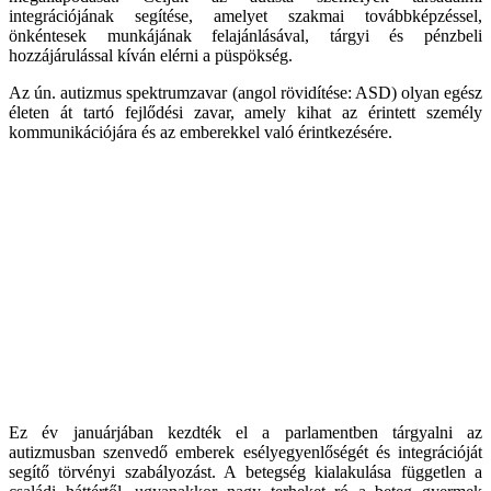
integrációjának segítése, amelyet szakmai továbbképzéssel,
önkéntesek munkájának felajánlásával, tárgyi és pénzbeli
hozzájárulással kíván elérni a püspökség.
Az ún. autizmus spektrumzavar (angol rövidítése: ASD) olyan egész
életen át tartó fejlődési zavar, amely kihat az érintett személy
kommunikációjára és az emberekkel való érintkezésére.
Ez év januárjában kezdték el a parlamentben tárgyalni az
autizmusban szenvedő emberek esélyegyenlőségét és integrációját
segítő törvényi szabályozást. A betegség kialakulása független a