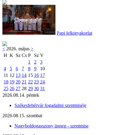
Papi lelkigyakorlat
<
2026. május
>
H
K
Sz
Cs
P
Sz
V
1
2
3
4
5
6
7
8
9
10
11
12
13
14
15
16
17
18
19
20
21
22
23
24
25
26
27
28
29
30
31
2026.08.14. péntek
Székesfehérvár fogadalmi szentmiséje
2026.08.15. szombat
Nagyboldogasszony ünnep - szentmise