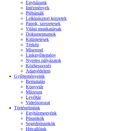
Egyházunk
Intézmények
Plébániák
Lelkipásztori körzetek
Papok, szerzetesek
Világi munkatársak
Dokumentumok
Kitüntetések
Térkép
Miserend
Linkgyűjtemény
Nyertes pályázatok
Közbeszerzés
Adatvédelem
Gyűjteményeink
Bemutatás
Könyvtár
Múzeum
Levéltár
Videósorozat
Történelmünk
Egyházmegyénk
Püspökök
Segédpüspökök
Hitvallóink