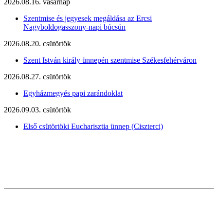
2026.08.16. vasárnap
Szentmise és jegyesek megáldása az Ercsi
Nagyboldogasszony-napi búcsún
2026.08.20. csütörtök
Szent István király ünnepén szentmise Székesfehérváron
2026.08.27. csütörtök
Egyházmegyés papi zarándoklat
2026.09.03. csütörtök
Első csütörtöki Eucharisztia ünnep (Ciszterci)