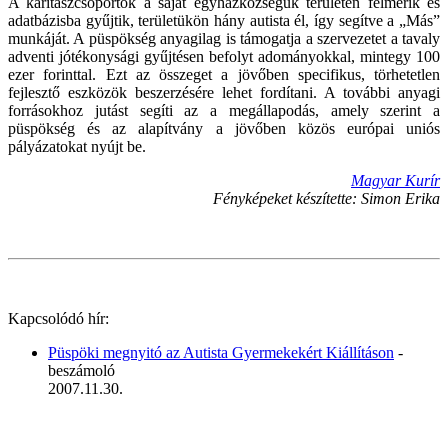
A karitászcsoportok a saját egyházközségük területén felmérik és
adatbázisba gyűjtik, területükön hány autista él, így segítve a „Más”
munkáját. A püspökség anyagilag is támogatja a szervezetet a tavaly
adventi jótékonysági gyűjtésen befolyt adományokkal, mintegy 100
ezer forinttal. Ezt az összeget a jövőben specifikus, törhetetlen
fejlesztő eszközök beszerzésére lehet fordítani. A további anyagi
forrásokhoz jutást segíti az a megállapodás, amely szerint a
püspökség és az alapítvány a jövőben közös európai uniós
pályázatokat nyújt be.
Magyar Kurír
Fényképeket készítette: Simon Erika
Kapcsolódó hír:
Püspöki megnyitó az Autista Gyermekekért Kiállításon
-
beszámoló
2007.11.30.