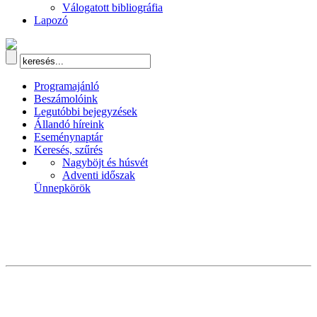
Válogatott bibliográfia
Lapozó
Programajánló
Beszámolóink
Legutóbbi bejegyzések
Állandó híreink
Eseménynaptár
Keresés, szűrés
Nagyböjt és húsvét
Adventi időszak
Ünnepkörök