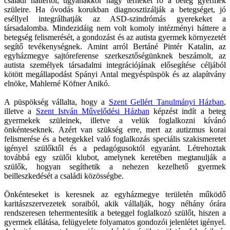
családi háttértől, ugyanakkor nagy terheket ró a beteg gyermek
szüleire. Ha óvodás korukban diagnosztizálják a betegséget, jó
eséllyel integrálhatják az ASD-szindrómás gyerekeket a
társadalomba. Mindezidáig nem volt komoly intézményi háttere a
betegség felismerését, a gondozást és az autista gyermek környezetét
segítő tevékenységnek. Amint arról Bertáné Pintér Katalin, az
egyházmegye sajtóreferense szerkesztőségünknek beszámolt, az
autista személyek társadalmi integrációjának elősegítése céljából
kötött megállapodást Spányi Antal megyéspüspök és az alapítvány
elnöke, Mahlerné Köfner Anikó.
A püspökség vállalta, hogy a
Szent Gellért Tanulmányi Házban
,
illetve a
Szent István Művelődési Házban
képzést indít a beteg
gyermekek szüleinek, illetve a velük foglalkozni kívánó
önkénteseknek. Azért van szükség erre, mert az autizmus korai
felismerése és a betegekkel való foglalkozás speciális szakismeretet
igényel szülőktől és a pedagógusoktól egyaránt. Létrehoztak
továbbá egy szülői klubot, amelynek keretében megtanulják a
szülők, hogyan segíthetik a nehezen kezelhető gyermek
beilleszkedését a családi közösségbe.
Önkénteseket is keresnek az egyházmegye területén működő
karitászszervezetek soraiból, akik vállalják, hogy néhány órára
rendszeresen tehermentesítik a beteggel foglalkozó szülőt, hiszen a
gyermek ellátása, felügyelete folyamatos gondozói jelenlétet igényel.