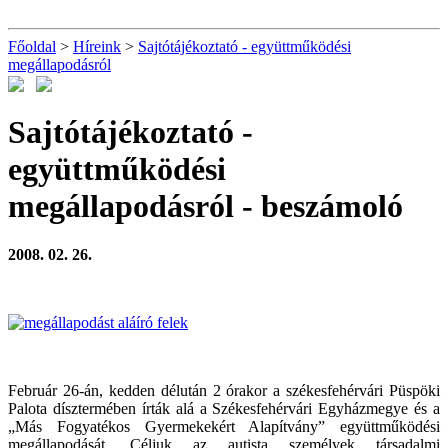
Főoldal
>
Híreink
>
Sajtótájékoztató - együttműködési
megállapodásról
Sajtótájékoztató -
együttműködési
megállapodásról
- beszámoló
2008. 02. 26.
Február 26-án, kedden délután 2 órakor a székesfehérvári Püspöki
Palota dísztermében írták alá a Székesfehérvári Egyházmegye és a
„Más Fogyatékos Gyermekekért Alapítvány” együttműködési
megállapodását. Céljuk az autista személyek társadalmi