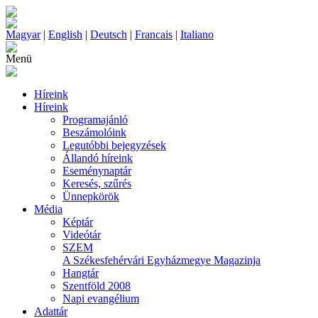
Magyar
|
English
|
Deutsch
|
Francais
|
Italiano
Menü
Híreink
Híreink
Programajánló
Beszámolóink
Legutóbbi bejegyzések
Állandó híreink
Eseménynaptár
Keresés, szűrés
Ünnepkörök
Média
Képtár
Videótár
SZEM
A Székesfehérvári Egyházmegye Magazinja
Hangtár
Szentföld 2008
Napi evangélium
Adattár