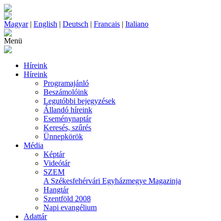
Magyar
|
English
|
Deutsch
|
Francais
|
Italiano
Menü
Híreink
Híreink
Programajánló
Beszámolóink
Legutóbbi bejegyzések
Állandó híreink
Eseménynaptár
Keresés, szűrés
Ünnepkörök
Média
Képtár
Videótár
SZEM
A Székesfehérvári Egyházmegye Magazinja
Hangtár
Szentföld 2008
Napi evangélium
Adattár