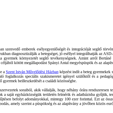
n szenvedő emberek esélyegyenlőségét és integrációját segítő törvényi
ukban diagnosztizálják a betegséget, jó eséllyel integrálhatják az A
ista gyermek környezetét segítő tevékenységnek. Amint arról Bertáné
se céljából kötött megállapodást Spányi Antal megyéspüspök és az alap
tve a
Szent István Művelődési Házban
képzést indít a beteg gyermekek s
aló foglalkozás speciális szakismeretet igényel szülőktől és a pedag
ő gyermek beilleszkedését a családi közösségbe.
rvezetek soraiból, akik vállalják, hogy néhány órára rendszeresen teh
tok a saját egyházközségük területén felmérik és adatbázisba gyűjtik, t
yűjtésen befolyt adományokkal, mintegy 100 ezer forinttal. Ezt az össze
lapodás, amely szerint a püspökség és az alapítvány a jövőben közös eur