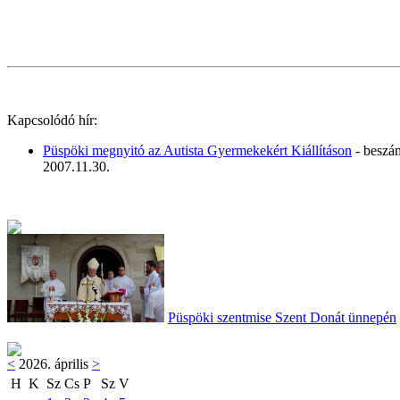
Kapcsolódó hír:
Püspöki megnyitó az Autista Gyermekekért Kiállításon
- beszá
2007.11.30.
Püspöki szentmise Szent Donát ünnepén
<
2026. április
>
H
K
Sz
Cs
P
Sz
V