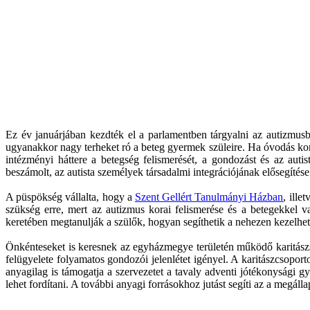
Ez év januárjában kezdték el a parlamentben tárgyalni az autizmusba
ugyanakkor nagy terheket ró a beteg gyermek szüleire. Ha óvodás kor
intézményi háttere a betegség felismerését, a gondozást és az aut
beszámolt, az autista személyek társadalmi integrációjának elősegíté
A püspökség vállalta, hogy a
Szent Gellért Tanulmányi Házban
, ille
szükség erre, mert az autizmus korai felismerése és a betegekkel v
keretében megtanulják a szülők, hogyan segíthetik a nehezen kezelhet
Önkénteseket is keresnek az egyházmegye területén működő karitászsze
felügyelete folyamatos gondozói jelenlétet igényel. A karitászcsopor
anyagilag is támogatja a szervezetet a tavaly adventi jótékonysági g
lehet fordítani. A további anyagi forrásokhoz jutást segíti az a megál