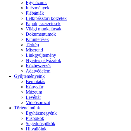
Egyházunk
Intézmények
Plébániák
Lelkipásztori körzetek
Papok, szerzetesek
Világi munkatársak
Dokumentumok
Kitüntetések
Térkép
Miserend
Linkgyűjtemény
Nyertes pályázatok
Közbeszerzés
Adatvédelem
Gyűjteményeink
Bemutatás
Könyvtár
Múzeum
Levéltár
Videósorozat
Történelmünk
Egyházmegyénk
Püspökök
Segédpüspökök
Hitvallóink