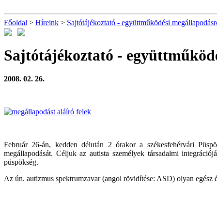
Főoldal
>
Híreink
>
Sajtótájékoztató - együttműködési megállapodásr
Sajtótájékoztató - együttműköd
2008. 02. 26.
Február 26-án, kedden délután 2 órakor a székesfehérvári Püsp
megállapodását. Céljuk az autista személyek társadalmi integrációj
püspökség.
Az ún. autizmus spektrumzavar (angol rövidítése: ASD) olyan egész éle