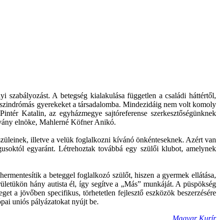
 szabályozást. A betegség kialakulása független a családi háttértől,
SD-szindrómás gyerekeket a társadalomba. Mindezidáig nem volt komoly
 Pintér Katalin, az egyházmegye sajtóreferense szerkesztőségünknek
ítvány elnöke, Mahlerné Köfner Anikó.
züleinek, illetve a velük foglalkozni kívánó önkénteseknek. Azért van
ógusoktól egyaránt. Létrehoztak továbbá egy szülői klubot, amelynek
ermentesítik a beteggel foglalkozó szülőt, hiszen a gyermek ellátása,
erületükön hány autista él, így segítve a „Más” munkáját. A püspökség
get a jövőben specifikus, törhetetlen fejlesztő eszközök beszerzésére
ópai uniós pályázatokat nyújt be.
Magyar Kurír