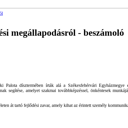
ól
ési megállapodásról
- beszámoló
öki Palota dísztermében írták alá a Székesfehérvári Egyházmegy
ának segítése, amelyet szakmai továbbképzéssel, önkéntesek munkájána
ten át tartó fejlődési zavar, amely kihat az érintett személy kommunik