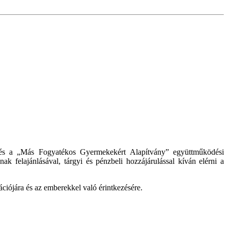
e és a „Más Fogyatékos Gyermekekért Alapítvány” együttműködési
k felajánlásával, tárgyi és pénzbeli hozzájárulással kíván elérni a
ációjára és az emberekkel való érintkezésére.