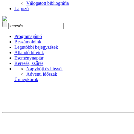
Válogatott bibliográfia
Lapozó
Programajánló
Beszámolóink
Legutóbbi bejegyzések
Állandó híreink
Eseménynaptár
Keresés, szűrés
Nagyböjt és húsvét
Adventi időszak
Ünnepkörök