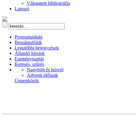
Válogatott bibliográfia
Lapozó
Programajánló
Beszámolóink
Legutóbbi bejegyzések
Állandó híreink
Eseménynaptár
Keresés, szűrés
Nagyböjt és húsvét
Adventi időszak
Ünnepkörök