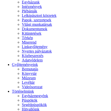
Egyházunk
Intézmények
Plébániák
Lelkipásztori körzetek
Papok, szerzetesek
Világi munkatársak
Dokumentumok
Kitüntetések
Térkép
Miserend
Linkgyűjtemény
Nyertes pályázatok
Közbeszerzés
Adatvédelem
Gyűjteményeink
Bemutatás
Könyvtár
Múzeum
Levéltár
Videósorozat
Történelmünk
Egyházmegyénk
Püspökök
Segédpüspökök
Hitvallóink