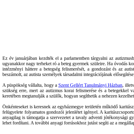
Ez év januárjában kezdték el a parlamentben tárgyalni az autizmusba
ugyanakkor nagy terheket ró a beteg gyermek szüleire. Ha óvodás kor
intézményi háttere a betegség felismerését, a gondozást és az aut
beszámolt, az autista személyek társadalmi integrációjának elősegíté
A püspökség vállalta, hogy a
Szent Gellért Tanulmányi Házban
, ille
szükség erre, mert az autizmus korai felismerése és a betegekkel v
keretében megtanulják a szülők, hogyan segíthetik a nehezen kezelhet
Önkénteseket is keresnek az egyházmegye területén működő karitászsze
felügyelete folyamatos gondozói jelenlétet igényel. A karitászcsopor
anyagilag is támogatja a szervezetet a tavaly adventi jótékonysági g
lehet fordítani. A további anyagi forrásokhoz jutást segíti az a megál