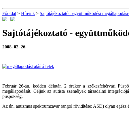
Főoldal
>
Híreink
>
Sajtótájékoztató - együttműködési megállapodásr
Sajtótájékoztató - együttműköd
2008. 02. 26.
Február 26-án, kedden délután 2 órakor a székesfehérvári Püsp
megállapodását. Céljuk az autista személyek társadalmi integrációj
püspökség.
Az ún. autizmus spektrumzavar (angol rövidítése: ASD) olyan egész éle