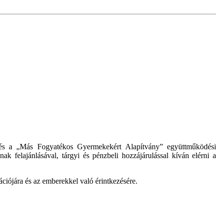
e és a „Más Fogyatékos Gyermekekért Alapítvány” együttműködési
k felajánlásával, tárgyi és pénzbeli hozzájárulással kíván elérni a
ációjára és az emberekkel való érintkezésére.