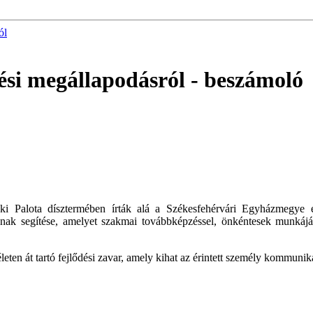
ól
ési megállapodásról
- beszámoló
öki Palota dísztermében írták alá a Székesfehérvári Egyházmegy
ának segítése, amelyet szakmai továbbképzéssel, önkéntesek munkájána
ten át tartó fejlődési zavar, amely kihat az érintett személy kommunik