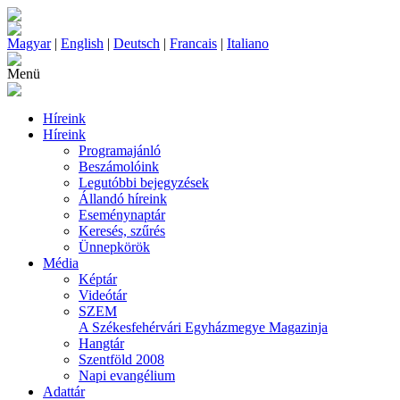
Magyar
|
English
|
Deutsch
|
Francais
|
Italiano
Menü
Híreink
Híreink
Programajánló
Beszámolóink
Legutóbbi bejegyzések
Állandó híreink
Eseménynaptár
Keresés, szűrés
Ünnepkörök
Média
Képtár
Videótár
SZEM
A Székesfehérvári Egyházmegye Magazinja
Hangtár
Szentföld 2008
Napi evangélium
Adattár