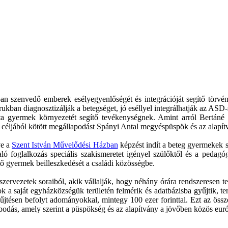
n szenvedő emberek esélyegyenlőségét és integrációját segítő törvényi
ukban diagnosztizálják a betegséget, jó eséllyel integrálhatják az A
ista gyermek környezetét segítő tevékenységnek. Amint arról Bertáné
se céljából kötött megállapodást Spányi Antal megyéspüspök és az alap
tve a
Szent István Művelődési Házban
képzést indít a beteg gyermekek s
aló foglalkozás speciális szakismeretet igényel szülőktől és a pedag
ő gyermek beilleszkedését a családi közösségbe.
rvezetek soraiból, akik vállalják, hogy néhány órára rendszeresen teh
tok a saját egyházközségük területén felmérik és adatbázisba gyűjtik, t
yűjtésen befolyt adományokkal, mintegy 100 ezer forinttal. Ezt az össze
lapodás, amely szerint a püspökség és az alapítvány a jövőben közös eur