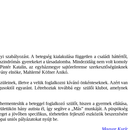
 szabályozást. A betegség kialakulása független a családi háttértől,
SD-szindrómás gyerekeket a társadalomba. Mindezidáig nem volt komoly
 Pintér Katalin, az egyházmegye sajtóreferense szerkesztőségünknek
ítvány elnöke, Mahlerné Köfner Anikó.
züleinek, illetve a velük foglalkozni kívánó önkénteseknek. Azért van
ógusoktól egyaránt. Létrehoztak továbbá egy szülői klubot, amelynek
ermentesítik a beteggel foglalkozó szülőt, hiszen a gyermek ellátása,
erületükön hány autista él, így segítve a „Más” munkáját. A püspökség
get a jövőben specifikus, törhetetlen fejlesztő eszközök beszerzésére
ópai uniós pályázatokat nyújt be.
Magyar Kurír