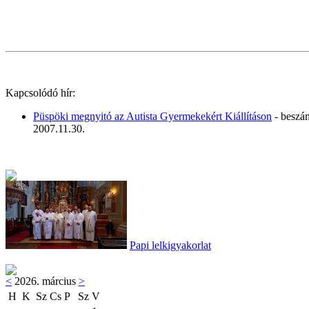
Kapcsolódó hír:
Püspöki megnyitó az Autista Gyermekekért Kiállításon
- beszá
2007.11.30.
Papi lelkigyakorlat
<
2026. március
>
H
K
Sz
Cs
P
Sz
V