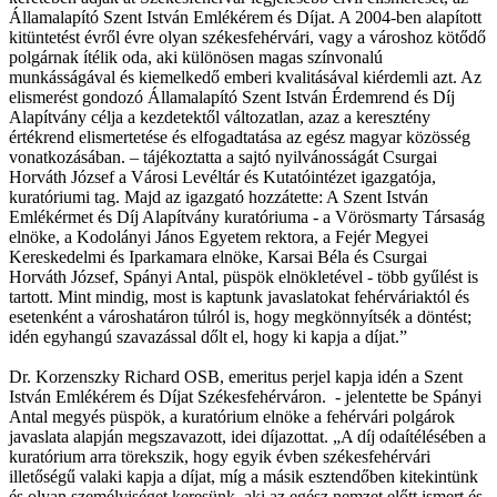
Államalapító Szent István Emlékérem és Díjat. A 2004-ben alapított
kitüntetést évről évre olyan székesfehérvári, vagy a városhoz kötődő
polgárnak ítélik oda, aki különösen magas színvonalú
munkásságával és kiemelkedő emberi kvalitásával kiérdemli azt. Az
elismerést gondozó Államalapító Szent István Érdemrend és Díj
Alapítvány célja a kezdetektől változatlan, azaz a keresztény
értékrend elismertetése és elfogadtatása az egész magyar közösség
vonatkozásában. – tájékoztatta a sajtó nyilvánosságát Csurgai
Horváth József a Városi Levéltár és Kutatóintézet igazgatója,
kuratóriumi tag. Majd az igazgató hozzátette: A Szent István
Emlékérmet és Díj Alapítvány kuratóriuma - a Vörösmarty Társaság
elnöke, a Kodolányi János Egyetem rektora, a Fejér Megyei
Kereskedelmi és Iparkamara elnöke, Karsai Béla és Csurgai
Horváth József, Spányi Antal, püspök elnökletével - több gyűlést is
tartott. Mint mindig, most is kaptunk javaslatokat fehérváriaktól és
esetenként a városhatáron túlról is, hogy megkönnyítsék a döntést;
idén egyhangú szavazással dőlt el, hogy ki kapja a díjat.”
Dr. Korzenszky Richard OSB, emeritus perjel kapja idén a Szent
István Emlékérem és Díjat Székesfehérváron. - jelentette be Spányi
Antal megyés püspök, a kuratórium elnöke a fehérvári polgárok
javaslata alapján megszavazott, idei díjazottat. „A díj odaítélésében a
kuratórium arra törekszik, hogy egyik évben székesfehérvári
illetőségű valaki kapja a díjat, míg a másik esztendőben kitekintünk
és olyan személyiséget keresünk, aki az egész nemzet előtt ismert és