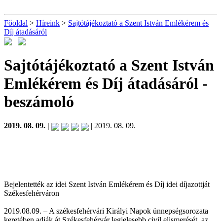
Főoldal
>
Híreink
>
Sajtótájékoztató a Szent István Emlékérem és
Díj átadásáról
Sajtótájékoztató a Szent István
Emlékérem és Díj átadásáról
-
beszámoló
2019. 08. 09. |
| 2019. 08. 09.
Bejelentették az idei Szent István Emlékérem és Díj idei díjazottját
Székesfehérváron
2019.08.09. – A székesfehérvári Királyi Napok ünnepségsorozata
keretében adják át Székesfehérvár legjelesebb civil elismerését, az