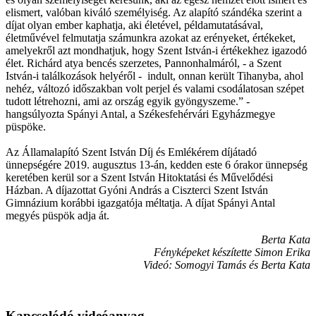
elismert, valóban kiváló személyiség. Az alapító szándéka szerint a
díjat olyan ember kaphatja, aki életével, példamutatásával,
életművével felmutatja számunkra azokat az erényeket, értékeket,
amelyekről azt mondhatjuk, hogy Szent István-i értékekhez igazodó
élet. Richárd atya bencés szerzetes, Pannonhalmáról, - a Szent
István-i találkozások helyéről - indult, onnan került Tihanyba, ahol
nehéz, változó időszakban volt perjel és valami csodálatosan szépet
tudott létrehozni, ami az ország egyik gyöngyszeme.” -
hangsúlyozta Spányi Antal, a Székesfehérvári Egyházmegye
püspöke.
Az Államalapító Szent István Díj és Emlékérem díjátadó
ünnepségére 2019. augusztus 13-án, kedden este 6 órakor ünnepség
keretében kerül sor a Szent István Hitoktatási és Művelődési
Házban. A díjazottat Gyóni András a Ciszterci Szent István
Gimnázium korábbi igazgatója méltatja. A díjat Spányi Antal
megyés püspök adja át.
Berta Kata
Fényképeket készítette Simon Erika
Videó: Somogyi Tamás és Berta Kata
Kapcsolódó videóanyag