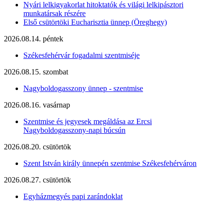
Nyári lelkigyakorlat hitoktatók és világi lelkipásztori
munkatársak részére
Első csütörtöki Eucharisztia ünnep (Öreghegy)
2026.08.14. péntek
Székesfehérvár fogadalmi szentmiséje
2026.08.15. szombat
Nagyboldogasszony ünnep - szentmise
2026.08.16. vasárnap
Szentmise és jegyesek megáldása az Ercsi
Nagyboldogasszony-napi búcsún
2026.08.20. csütörtök
Szent István király ünnepén szentmise Székesfehérváron
2026.08.27. csütörtök
Egyházmegyés papi zarándoklat