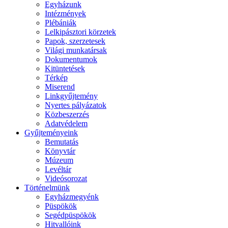
Egyházunk
Intézmények
Plébániák
Lelkipásztori körzetek
Papok, szerzetesek
Világi munkatársak
Dokumentumok
Kitüntetések
Térkép
Miserend
Linkgyűjtemény
Nyertes pályázatok
Közbeszerzés
Adatvédelem
Gyűjteményeink
Bemutatás
Könyvtár
Múzeum
Levéltár
Videósorozat
Történelmünk
Egyházmegyénk
Püspökök
Segédpüspökök
Hitvallóink