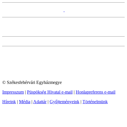
© Székesfehérvári Egyházmegye
Impresszum
|
Püspökség Hivatal e-mail
|
Honlapreferens e-mail
Híreink
|
Média
|
Adattár
|
Gyűjteményeink
|
Történelmünk