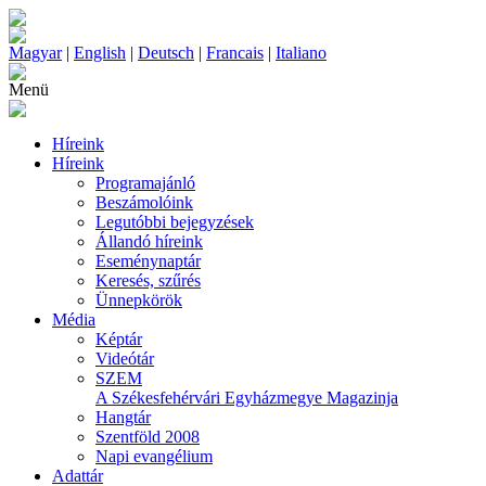
Magyar
|
English
|
Deutsch
|
Francais
|
Italiano
Menü
Híreink
Híreink
Programajánló
Beszámolóink
Legutóbbi bejegyzések
Állandó híreink
Eseménynaptár
Keresés, szűrés
Ünnepkörök
Média
Képtár
Videótár
SZEM
A Székesfehérvári Egyházmegye Magazinja
Hangtár
Szentföld 2008
Napi evangélium
Adattár