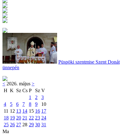
Püspöki szentmise Szent Donát
ünnepén
<
2026. május
>
H
K
Sz
Cs
P
Sz
V
1
2
3
4
5
6
7
8
9
10
11
12
13
14
15
16
17
18
19
20
21
22
23
24
25
26
27
28
29
30
31
Ma