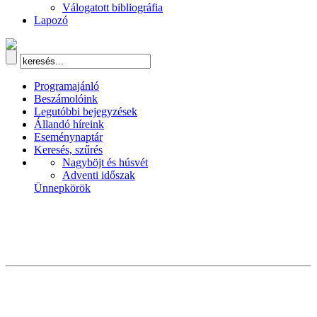
Válogatott bibliográfia
Lapozó
Programajánló
Beszámolóink
Legutóbbi bejegyzések
Állandó híreink
Eseménynaptár
Keresés, szűrés
Nagyböjt és húsvét
Adventi időszak
Ünnepkörök