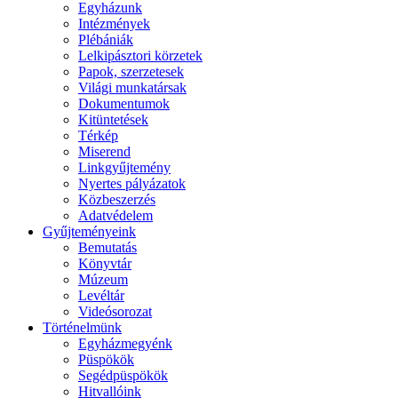
Egyházunk
Intézmények
Plébániák
Lelkipásztori körzetek
Papok, szerzetesek
Világi munkatársak
Dokumentumok
Kitüntetések
Térkép
Miserend
Linkgyűjtemény
Nyertes pályázatok
Közbeszerzés
Adatvédelem
Gyűjteményeink
Bemutatás
Könyvtár
Múzeum
Levéltár
Videósorozat
Történelmünk
Egyházmegyénk
Püspökök
Segédpüspökök
Hitvallóink