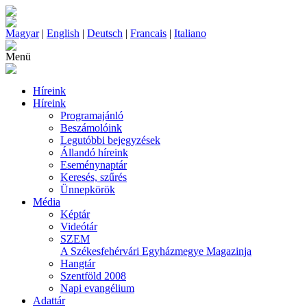
Magyar
|
English
|
Deutsch
|
Francais
|
Italiano
Menü
Híreink
Híreink
Programajánló
Beszámolóink
Legutóbbi bejegyzések
Állandó híreink
Eseménynaptár
Keresés, szűrés
Ünnepkörök
Média
Képtár
Videótár
SZEM
A Székesfehérvári Egyházmegye Magazinja
Hangtár
Szentföld 2008
Napi evangélium
Adattár