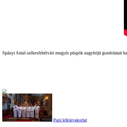
Spányi Antal székesfehérvári megyés püspök nagyböjti gondolatait hal
Papi lelkigyakorlat