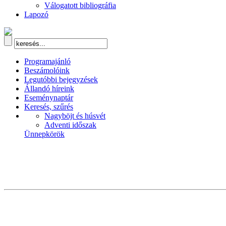
Válogatott bibliográfia
Lapozó
Programajánló
Beszámolóink
Legutóbbi bejegyzések
Állandó híreink
Eseménynaptár
Keresés, szűrés
Nagyböjt és húsvét
Adventi időszak
Ünnepkörök