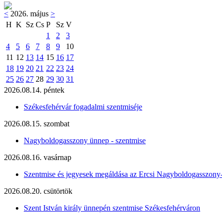
<
2026. május
>
H
K
Sz
Cs
P
Sz
V
1
2
3
4
5
6
7
8
9
10
11
12
13
14
15
16
17
18
19
20
21
22
23
24
25
26
27
28
29
30
31
2026.08.14. péntek
Székesfehérvár fogadalmi szentmiséje
2026.08.15. szombat
Nagyboldogasszony ünnep - szentmise
2026.08.16. vasárnap
Szentmise és jegyesek megáldása az Ercsi Nagyboldogasszony
2026.08.20. csütörtök
Szent István király ünnepén szentmise Székesfehérváron