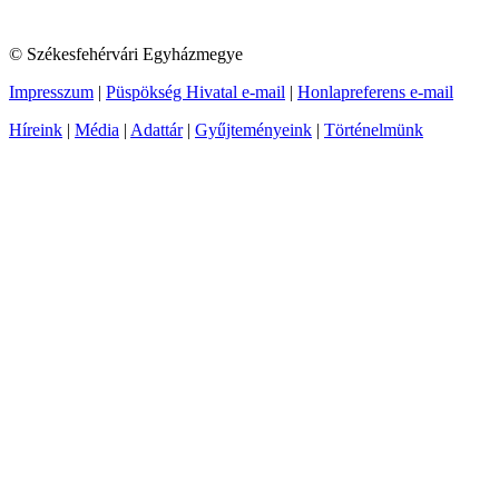
© Székesfehérvári Egyházmegye
Impresszum
|
Püspökség Hivatal e-mail
|
Honlapreferens e-mail
Híreink
|
Média
|
Adattár
|
Gyűjteményeink
|
Történelmünk