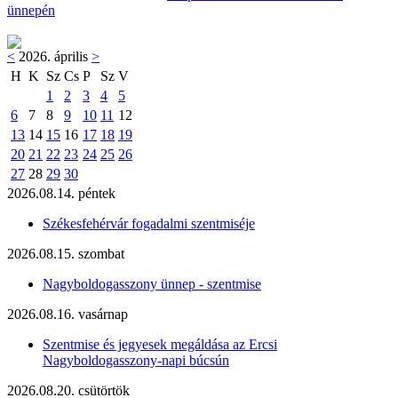
ünnepén
<
2026. április
>
H
K
Sz
Cs
P
Sz
V
1
2
3
4
5
6
7
8
9
10
11
12
13
14
15
16
17
18
19
20
21
22
23
24
25
26
27
28
29
30
2026.08.14. péntek
Székesfehérvár fogadalmi szentmiséje
2026.08.15. szombat
Nagyboldogasszony ünnep - szentmise
2026.08.16. vasárnap
Szentmise és jegyesek megáldása az Ercsi
Nagyboldogasszony-napi búcsún
2026.08.20. csütörtök