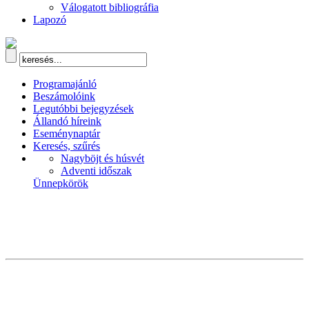
Válogatott bibliográfia
Lapozó
Programajánló
Beszámolóink
Legutóbbi bejegyzések
Állandó híreink
Eseménynaptár
Keresés, szűrés
Nagyböjt és húsvét
Adventi időszak
Ünnepkörök