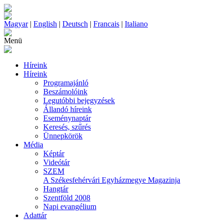
Magyar
|
English
|
Deutsch
|
Francais
|
Italiano
Menü
Híreink
Híreink
Programajánló
Beszámolóink
Legutóbbi bejegyzések
Állandó híreink
Eseménynaptár
Keresés, szűrés
Ünnepkörök
Média
Képtár
Videótár
SZEM
A Székesfehérvári Egyházmegye Magazinja
Hangtár
Szentföld 2008
Napi evangélium
Adattár