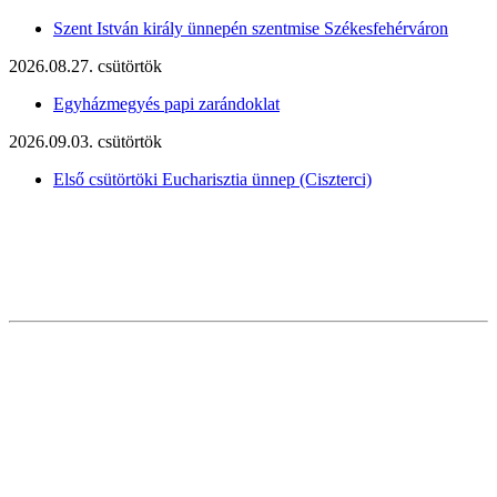
Szent István király ünnepén szentmise Székesfehérváron
2026.08.27. csütörtök
Egyházmegyés papi zarándoklat
2026.09.03. csütörtök
Első csütörtöki Eucharisztia ünnep (Ciszterci)