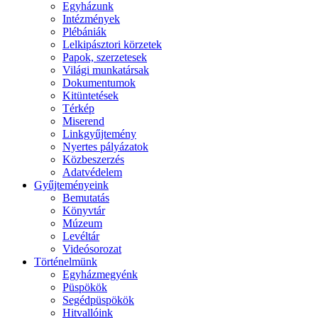
Egyházunk
Intézmények
Plébániák
Lelkipásztori körzetek
Papok, szerzetesek
Világi munkatársak
Dokumentumok
Kitüntetések
Térkép
Miserend
Linkgyűjtemény
Nyertes pályázatok
Közbeszerzés
Adatvédelem
Gyűjteményeink
Bemutatás
Könyvtár
Múzeum
Levéltár
Videósorozat
Történelmünk
Egyházmegyénk
Püspökök
Segédpüspökök
Hitvallóink