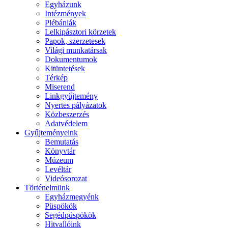
Egyházunk
Intézmények
Plébániák
Lelkipásztori körzetek
Papok, szerzetesek
Világi munkatársak
Dokumentumok
Kitüntetések
Térkép
Miserend
Linkgyűjtemény
Nyertes pályázatok
Közbeszerzés
Adatvédelem
Gyűjteményeink
Bemutatás
Könyvtár
Múzeum
Levéltár
Videósorozat
Történelmünk
Egyházmegyénk
Püspökök
Segédpüspökök
Hitvallóink