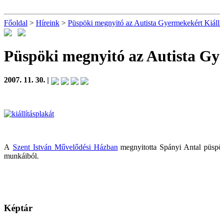
Főoldal
>
Híreink
>
Püspöki megnyitó az Autista Gyermekekért Kiáll
Püspöki megnyitó az Autista Gy
2007. 11. 30. |
A
Szent István Művelődési Házban
megnyitotta Spányi Antal püspö
munkáiból.
Képtár