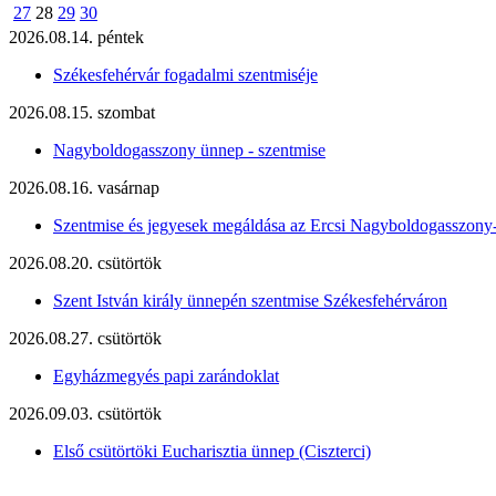
27
28
29
30
2026.08.14. péntek
Székesfehérvár fogadalmi szentmiséje
2026.08.15. szombat
Nagyboldogasszony ünnep - szentmise
2026.08.16. vasárnap
Szentmise és jegyesek megáldása az Ercsi Nagyboldogasszony
2026.08.20. csütörtök
Szent István király ünnepén szentmise Székesfehérváron
2026.08.27. csütörtök
Egyházmegyés papi zarándoklat
2026.09.03. csütörtök
Első csütörtöki Eucharisztia ünnep (Ciszterci)