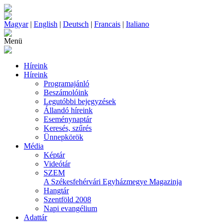
Magyar
|
English
|
Deutsch
|
Francais
|
Italiano
Menü
Híreink
Híreink
Programajánló
Beszámolóink
Legutóbbi bejegyzések
Állandó híreink
Eseménynaptár
Keresés, szűrés
Ünnepkörök
Média
Képtár
Videótár
SZEM
A Székesfehérvári Egyházmegye Magazinja
Hangtár
Szentföld 2008
Napi evangélium
Adattár