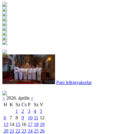
Papi lelkigyakorlat
<
2026. április
>
H
K
Sz
Cs
P
Sz
V
1
2
3
4
5
6
7
8
9
10
11
12
13
14
15
16
17
18
19
20
21
22
23
24
25
26