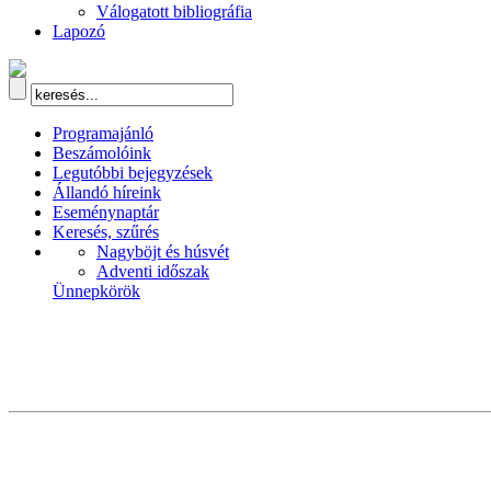
Válogatott bibliográfia
Lapozó
Programajánló
Beszámolóink
Legutóbbi bejegyzések
Állandó híreink
Eseménynaptár
Keresés, szűrés
Nagyböjt és húsvét
Adventi időszak
Ünnepkörök