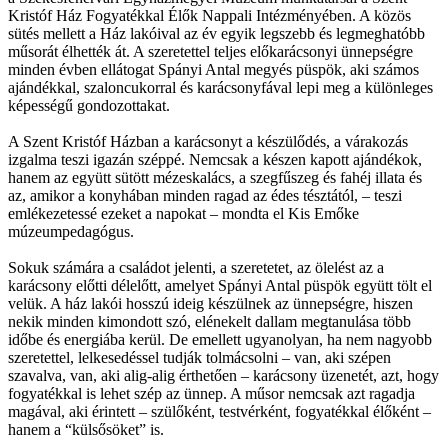
Kristóf Ház Fogyatékkal Élők Nappali Intézményében. A közös
sütés mellett a Ház lakóival az év egyik legszebb és legmeghatóbb
műsorát élhették át. A szeretettel teljes előkarácsonyi ünnepségre
minden évben ellátogat Spányi Antal megyés püspök, aki számos
ajándékkal, szaloncukorral és karácsonyfával lepi meg a különleges
képességű gondozottakat.
A Szent Kristóf Házban a karácsonyt a készülődés, a várakozás
izgalma teszi igazán széppé. Nemcsak a készen kapott ajándékok,
hanem az együtt sütött mézeskalács, a szegfűszeg és fahéj illata és
az, amikor a konyhában minden ragad az édes tésztától, – teszi
emlékezetessé ezeket a napokat – mondta el Kis Emőke
múzeumpedagógus.
Sokuk számára a családot jelenti, a szeretetet, az ölelést az a
karácsony előtti délelőtt, amelyet Spányi Antal püspök együtt tölt el
velük. A ház lakói hosszú ideig készülnek az ünnepségre, hiszen
nekik minden kimondott szó, elénekelt dallam megtanulása több
időbe és energiába kerül. De emellett ugyanolyan, ha nem nagyobb
szeretettel, lelkesedéssel tudják tolmácsolni – van, aki szépen
szavalva, van, aki alig-alig érthetően – karácsony üzenetét, azt, hogy
fogyatékkal is lehet szép az ünnep. A műsor nemcsak azt ragadja
magával, aki érintett – szülőként, testvérként, fogyatékkal élőként –
hanem a “külsősöket” is.