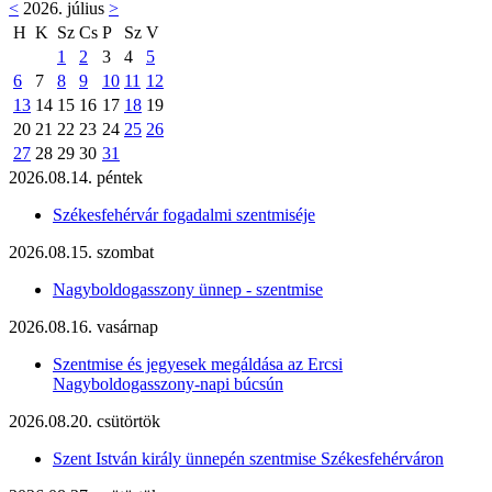
<
2026. július
>
H
K
Sz
Cs
P
Sz
V
1
2
3
4
5
6
7
8
9
10
11
12
13
14
15
16
17
18
19
20
21
22
23
24
25
26
27
28
29
30
31
2026.08.14. péntek
Székesfehérvár fogadalmi szentmiséje
2026.08.15. szombat
Nagyboldogasszony ünnep - szentmise
2026.08.16. vasárnap
Szentmise és jegyesek megáldása az Ercsi
Nagyboldogasszony-napi búcsún
2026.08.20. csütörtök
Szent István király ünnepén szentmise Székesfehérváron