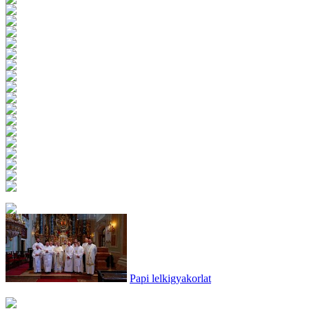
Papi lelkigyakorlat