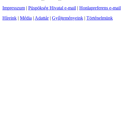
Impresszum
|
Püspökség Hivatal e-mail
|
Honlapreferens e-mail
Híreink
|
Média
|
Adattár
|
Gyűjteményeink
|
Történelmünk