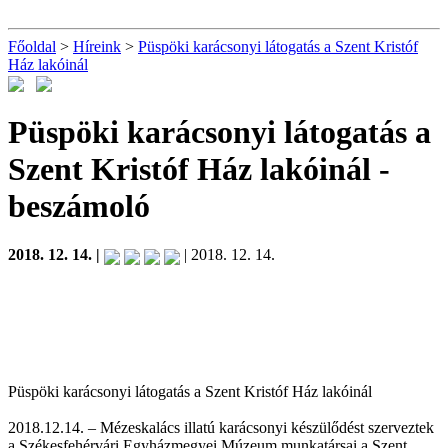
Főoldal
>
Híreink
>
Püspöki karácsonyi látogatás a Szent Kristóf
Ház lakóinál
Püspöki karácsonyi látogatás a
Szent Kristóf Ház lakóinál
-
beszámoló
2018. 12. 14. |
| 2018. 12. 14.
Püspöki karácsonyi látogatás a Szent Kristóf Ház lakóinál
2018.12.14. – Mézeskalács illatú karácsonyi készülődést szerveztek
a Székesfehérvári Egyházmegyei Múzeum munkatársai a Szent