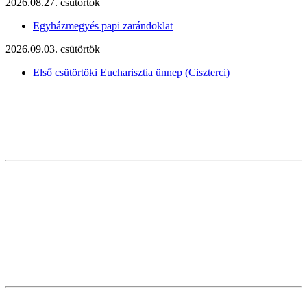
2026.08.27. csütörtök
Egyházmegyés papi zarándoklat
2026.09.03. csütörtök
Első csütörtöki Eucharisztia ünnep (Ciszterci)