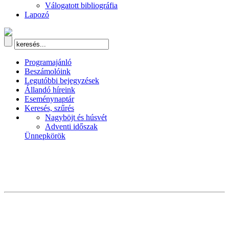
Válogatott bibliográfia
Lapozó
Programajánló
Beszámolóink
Legutóbbi bejegyzések
Állandó híreink
Eseménynaptár
Keresés, szűrés
Nagyböjt és húsvét
Adventi időszak
Ünnepkörök