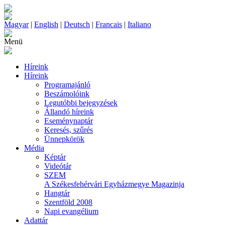
Magyar
|
English
|
Deutsch
|
Francais
|
Italiano
Menü
Híreink
Híreink
Programajánló
Beszámolóink
Legutóbbi bejegyzések
Állandó híreink
Eseménynaptár
Keresés, szűrés
Ünnepkörök
Média
Képtár
Videótár
SZEM
A Székesfehérvári Egyházmegye Magazinja
Hangtár
Szentföld 2008
Napi evangélium
Adattár