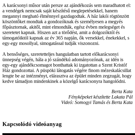
A karácsonyi műsor után persze az ajándékozás sem maradhatott el:
a vendégek nemcsak saját készítésű meglepetésekkel, hanem
megannyi megható élménnyel gazdagodtak. A ház lakói rögtönzött
köszöntőket mondtak a gondozóknak és személyesen a megyés
főpásztornak, akitől, mint elmondták, egész évben melegséget és
szeretetet kapnak. Hiszen azt a törődést, amit a dolgozóktól és
támogatóiktól kapnak az év 365 napján, ők versekkel, énekekkel, s
egy-egy mosollyal, simogatással tudják viszonozni.
A bensőséges, szeretetteljes hangulatban tartott előkarácsonyi
ünnepség végén, hála a jó szándékú adományozónak, az idén is
egy-egy ajándékcsomagot bonthattak ki izgatottan a Szent Kristóf
Ház gondozottai. A püspöki látogatás végére finom mézeskalácsillat
lengte be az intézményt, elárasztva az épület minden zegzugát, hogy
kedve támadjon mindenkinek a közelgő karácsonyra hangolódni.
Berta Kata
Fényképeket készítette Lakata Pál
Videó: Somogyi Tamás és Berta Kata
Kapcsolódó videóanyag