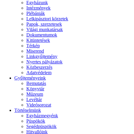
Egyházunk
Intézmények
Plébániák
Lelkipásztori körzetek
Papok, szerzetesek
Világi munkatársak
Dokumentumok
Kitüntetések
Térkép
Miserend
Linkgyűjtemény
Nyertes pályázatok
Közbeszerzés
Adatvédelem
Gyűjteményeink
Bemutatás
Könyvtár
Múzeum
Levéltár
Videósorozat
Történelmünk
Egyházmegyénk
Püspökök
Segédpüspökök
Hitvallóink