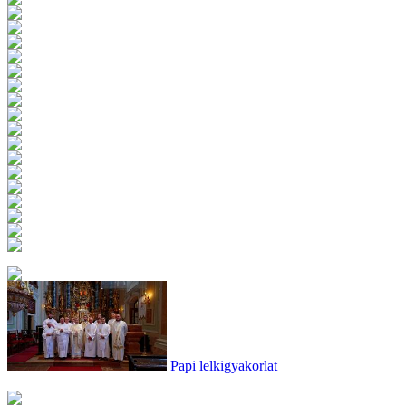
Papi lelkigyakorlat