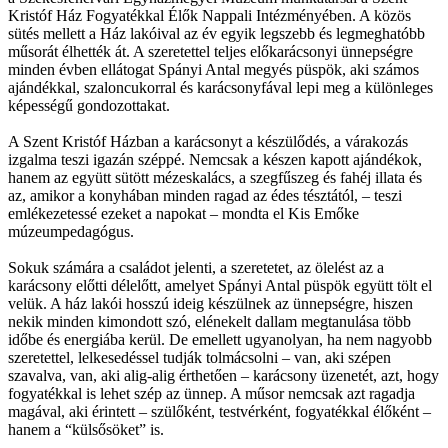
Kristóf Ház Fogyatékkal Élők Nappali Intézményében. A közös
sütés mellett a Ház lakóival az év egyik legszebb és legmeghatóbb
műsorát élhették át. A szeretettel teljes előkarácsonyi ünnepségre
minden évben ellátogat Spányi Antal megyés püspök, aki számos
ajándékkal, szaloncukorral és karácsonyfával lepi meg a különleges
képességű gondozottakat.
A Szent Kristóf Házban a karácsonyt a készülődés, a várakozás
izgalma teszi igazán széppé. Nemcsak a készen kapott ajándékok,
hanem az együtt sütött mézeskalács, a szegfűszeg és fahéj illata és
az, amikor a konyhában minden ragad az édes tésztától, – teszi
emlékezetessé ezeket a napokat – mondta el Kis Emőke
múzeumpedagógus.
Sokuk számára a családot jelenti, a szeretetet, az ölelést az a
karácsony előtti délelőtt, amelyet Spányi Antal püspök együtt tölt el
velük. A ház lakói hosszú ideig készülnek az ünnepségre, hiszen
nekik minden kimondott szó, elénekelt dallam megtanulása több
időbe és energiába kerül. De emellett ugyanolyan, ha nem nagyobb
szeretettel, lelkesedéssel tudják tolmácsolni – van, aki szépen
szavalva, van, aki alig-alig érthetően – karácsony üzenetét, azt, hogy
fogyatékkal is lehet szép az ünnep. A műsor nemcsak azt ragadja
magával, aki érintett – szülőként, testvérként, fogyatékkal élőként –
hanem a “külsősöket” is.