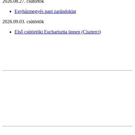
2026.08.27. csütörtök
Egyházmegyés papi zarándoklat
2026.09.03. csütörtök
Első csütörtöki Eucharisztia ünnep (Ciszterci)