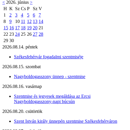
<
2026. június
>
H
K
Sz
Cs
P
Sz
V
1
2
3
4
5
6
7
8
9
10
11
12
13
14
15
16
17
18
19
20
21
22
23
24
25
26
27
28
29
30
2026.08.14. péntek
Székesfehérvár fogadalmi szentmiséje
2026.08.15. szombat
Nagyboldogasszony ünnep - szentmise
2026.08.16. vasárnap
Szentmise és jegyesek megáldása az Ercsi
Nagyboldogasszony-napi búcsún
2026.08.20. csütörtök
Szent István király ünnepén szentmise Székesfehérváron