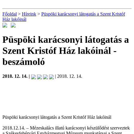
Főoldal
>
Híreink
>
Püspöki karácsonyi látogatás a Szent Kristóf
Ház lakóinál
Püspöki karácsonyi látogatás a
Szent Kristóf Ház lakóinál
-
beszámoló
2018. 12. 14. |
| 2018. 12. 14.
Püspöki karácsonyi látogatás a Szent Kristóf Ház lakóinál
2018.12.14. – Mézeskalács illatú karácsonyi készülődést szerveztek
a Székesfehérvári Egyházmegyei Múzeum munkatársai a Szent