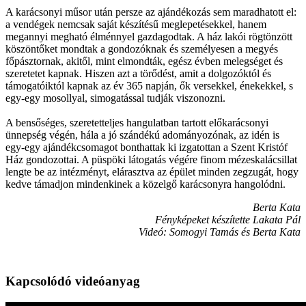
A karácsonyi műsor után persze az ajándékozás sem maradhatott el:
a vendégek nemcsak saját készítésű meglepetésekkel, hanem
megannyi megható élménnyel gazdagodtak. A ház lakói rögtönzött
köszöntőket mondtak a gondozóknak és személyesen a megyés
főpásztornak, akitől, mint elmondták, egész évben melegséget és
szeretetet kapnak. Hiszen azt a törődést, amit a dolgozóktól és
támogatóiktól kapnak az év 365 napján, ők versekkel, énekekkel, s
egy-egy mosollyal, simogatással tudják viszonozni.
A bensőséges, szeretetteljes hangulatban tartott előkarácsonyi
ünnepség végén, hála a jó szándékú adományozónak, az idén is
egy-egy ajándékcsomagot bonthattak ki izgatottan a Szent Kristóf
Ház gondozottai. A püspöki látogatás végére finom mézeskalácsillat
lengte be az intézményt, elárasztva az épület minden zegzugát, hogy
kedve támadjon mindenkinek a közelgő karácsonyra hangolódni.
Berta Kata
Fényképeket készítette Lakata Pál
Videó: Somogyi Tamás és Berta Kata
Kapcsolódó videóanyag