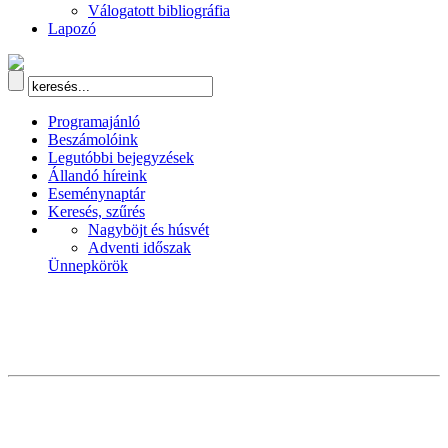
Válogatott bibliográfia
Lapozó
Programajánló
Beszámolóink
Legutóbbi bejegyzések
Állandó híreink
Eseménynaptár
Keresés, szűrés
Nagyböjt és húsvét
Adventi időszak
Ünnepkörök