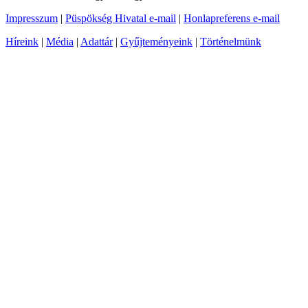
Impresszum
|
Püspökség Hivatal e-mail
|
Honlapreferens e-mail
Híreink
|
Média
|
Adattár
|
Gyűjteményeink
|
Történelmünk