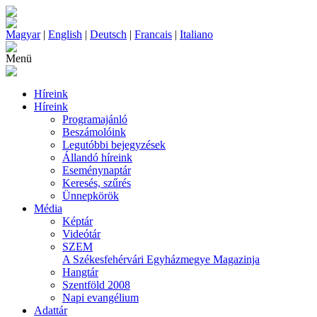
Magyar
|
English
|
Deutsch
|
Francais
|
Italiano
Menü
Híreink
Híreink
Programajánló
Beszámolóink
Legutóbbi bejegyzések
Állandó híreink
Eseménynaptár
Keresés, szűrés
Ünnepkörök
Média
Képtár
Videótár
SZEM
A Székesfehérvári Egyházmegye Magazinja
Hangtár
Szentföld 2008
Napi evangélium
Adattár