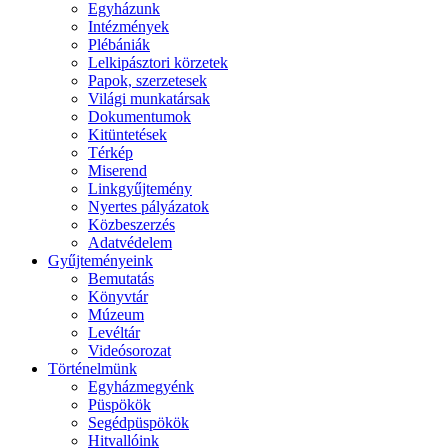
Egyházunk
Intézmények
Plébániák
Lelkipásztori körzetek
Papok, szerzetesek
Világi munkatársak
Dokumentumok
Kitüntetések
Térkép
Miserend
Linkgyűjtemény
Nyertes pályázatok
Közbeszerzés
Adatvédelem
Gyűjteményeink
Bemutatás
Könyvtár
Múzeum
Levéltár
Videósorozat
Történelmünk
Egyházmegyénk
Püspökök
Segédpüspökök
Hitvallóink