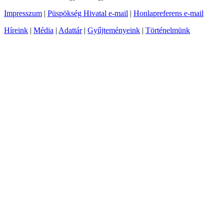
Impresszum
|
Püspökség Hivatal e-mail
|
Honlapreferens e-mail
Híreink
|
Média
|
Adattár
|
Gyűjteményeink
|
Történelmünk