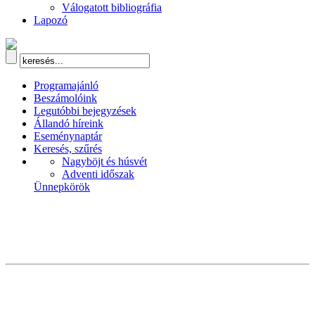
Válogatott bibliográfia
Lapozó
Programajánló
Beszámolóink
Legutóbbi bejegyzések
Állandó híreink
Eseménynaptár
Keresés, szűrés
Nagyböjt és húsvét
Adventi időszak
Ünnepkörök