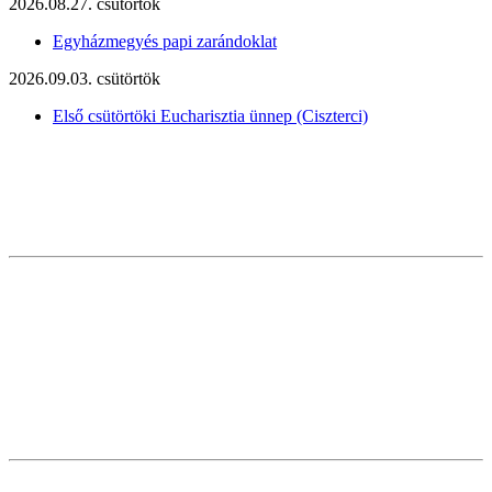
2026.08.27. csütörtök
Egyházmegyés papi zarándoklat
2026.09.03. csütörtök
Első csütörtöki Eucharisztia ünnep (Ciszterci)