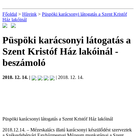
Főoldal
>
Híreink
>
Püspöki karácsonyi látogatás a Szent Kristóf
Ház lakóinál
Püspöki karácsonyi látogatás a
Szent Kristóf Ház lakóinál
-
beszámoló
2018. 12. 14. |
| 2018. 12. 14.
Püspöki karácsonyi látogatás a Szent Kristóf Ház lakóinál
2018.12.14. – Mézeskalács illatú karácsonyi készülődést szerveztek
a Székesfehérvári Egyházmegyei Múzeum munkatársai a Szent