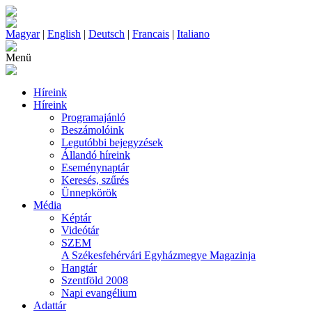
Magyar
|
English
|
Deutsch
|
Francais
|
Italiano
Menü
Híreink
Híreink
Programajánló
Beszámolóink
Legutóbbi bejegyzések
Állandó híreink
Eseménynaptár
Keresés, szűrés
Ünnepkörök
Média
Képtár
Videótár
SZEM
A Székesfehérvári Egyházmegye Magazinja
Hangtár
Szentföld 2008
Napi evangélium
Adattár