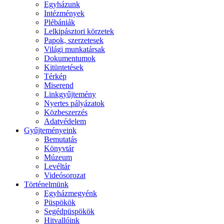
Egyházunk
Intézmények
Plébániák
Lelkipásztori körzetek
Papok, szerzetesek
Világi munkatársak
Dokumentumok
Kitüntetések
Térkép
Miserend
Linkgyűjtemény
Nyertes pályázatok
Közbeszerzés
Adatvédelem
Gyűjteményeink
Bemutatás
Könyvtár
Múzeum
Levéltár
Videósorozat
Történelmünk
Egyházmegyénk
Püspökök
Segédpüspökök
Hitvallóink