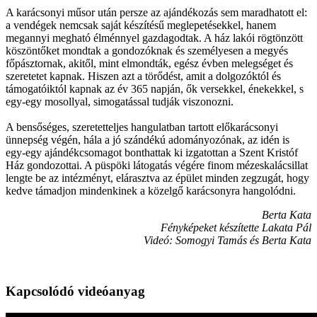
A karácsonyi műsor után persze az ajándékozás sem maradhatott el:
a vendégek nemcsak saját készítésű meglepetésekkel, hanem
megannyi megható élménnyel gazdagodtak. A ház lakói rögtönzött
köszöntőket mondtak a gondozóknak és személyesen a megyés
főpásztornak, akitől, mint elmondták, egész évben melegséget és
szeretetet kapnak. Hiszen azt a törődést, amit a dolgozóktól és
támogatóiktól kapnak az év 365 napján, ők versekkel, énekekkel, s
egy-egy mosollyal, simogatással tudják viszonozni.
A bensőséges, szeretetteljes hangulatban tartott előkarácsonyi
ünnepség végén, hála a jó szándékú adományozónak, az idén is
egy-egy ajándékcsomagot bonthattak ki izgatottan a Szent Kristóf
Ház gondozottai. A püspöki látogatás végére finom mézeskalácsillat
lengte be az intézményt, elárasztva az épület minden zegzugát, hogy
kedve támadjon mindenkinek a közelgő karácsonyra hangolódni.
Berta Kata
Fényképeket készítette Lakata Pál
Videó: Somogyi Tamás és Berta Kata
Kapcsolódó videóanyag