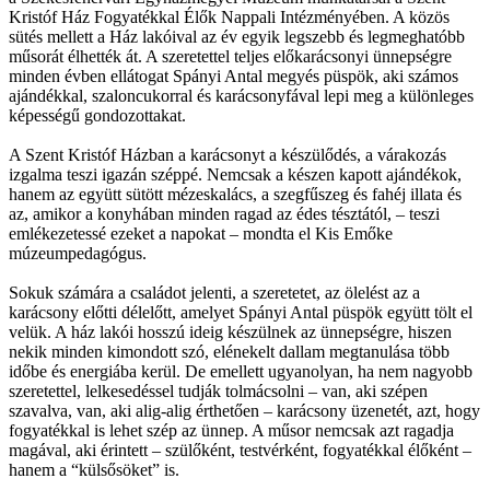
Kristóf Ház Fogyatékkal Élők Nappali Intézményében. A közös
sütés mellett a Ház lakóival az év egyik legszebb és legmeghatóbb
műsorát élhették át. A szeretettel teljes előkarácsonyi ünnepségre
minden évben ellátogat Spányi Antal megyés püspök, aki számos
ajándékkal, szaloncukorral és karácsonyfával lepi meg a különleges
képességű gondozottakat.
A Szent Kristóf Házban a karácsonyt a készülődés, a várakozás
izgalma teszi igazán széppé. Nemcsak a készen kapott ajándékok,
hanem az együtt sütött mézeskalács, a szegfűszeg és fahéj illata és
az, amikor a konyhában minden ragad az édes tésztától, – teszi
emlékezetessé ezeket a napokat – mondta el Kis Emőke
múzeumpedagógus.
Sokuk számára a családot jelenti, a szeretetet, az ölelést az a
karácsony előtti délelőtt, amelyet Spányi Antal püspök együtt tölt el
velük. A ház lakói hosszú ideig készülnek az ünnepségre, hiszen
nekik minden kimondott szó, elénekelt dallam megtanulása több
időbe és energiába kerül. De emellett ugyanolyan, ha nem nagyobb
szeretettel, lelkesedéssel tudják tolmácsolni – van, aki szépen
szavalva, van, aki alig-alig érthetően – karácsony üzenetét, azt, hogy
fogyatékkal is lehet szép az ünnep. A műsor nemcsak azt ragadja
magával, aki érintett – szülőként, testvérként, fogyatékkal élőként –
hanem a “külsősöket” is.