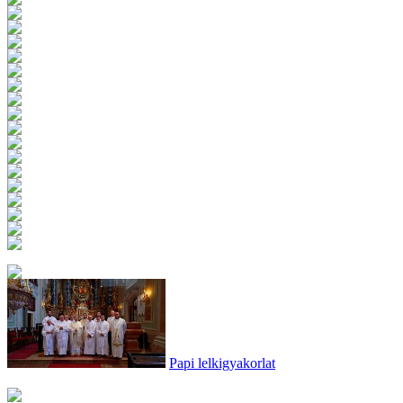
Papi lelkigyakorlat