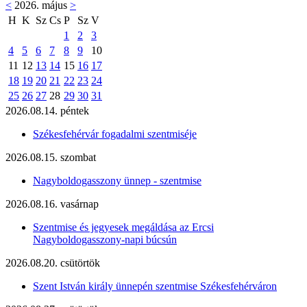
<
2026. május
>
H
K
Sz
Cs
P
Sz
V
1
2
3
4
5
6
7
8
9
10
11
12
13
14
15
16
17
18
19
20
21
22
23
24
25
26
27
28
29
30
31
2026.08.14. péntek
Székesfehérvár fogadalmi szentmiséje
2026.08.15. szombat
Nagyboldogasszony ünnep - szentmise
2026.08.16. vasárnap
Szentmise és jegyesek megáldása az Ercsi
Nagyboldogasszony-napi búcsún
2026.08.20. csütörtök
Szent István király ünnepén szentmise Székesfehérváron