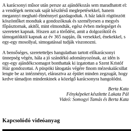
A karácsonyi műsor után persze az ajándékozás sem maradhatott el:
a vendégek nemcsak saját készítésű meglepetésekkel, hanem
megannyi megható élménnyel gazdagodtak. A ház lakói rögtönzött
köszöntőket mondtak a gondozóknak és személyesen a megyés
főpásztornak, akitől, mint elmondták, egész évben melegséget és
szeretetet kapnak. Hiszen azt a törődést, amit a dolgozóktól és
támogatóiktól kapnak az év 365 napján, ők versekkel, énekekkel, s
egy-egy mosollyal, simogatással tudják viszonozni.
A bensőséges, szeretetteljes hangulatban tartott előkarácsonyi
ünnepség végén, hála a jó szándékú adományozónak, az idén is
egy-egy ajándékcsomagot bonthattak ki izgatottan a Szent Kristóf
Ház gondozottai. A püspöki látogatás végére finom mézeskalácsillat
lengte be az intézményt, elárasztva az épület minden zegzugát, hogy
kedve támadjon mindenkinek a közelgő karácsonyra hangolódni.
Berta Kata
Fényképeket készítette Lakata Pál
Videó: Somogyi Tamás és Berta Kata
Kapcsolódó videóanyag