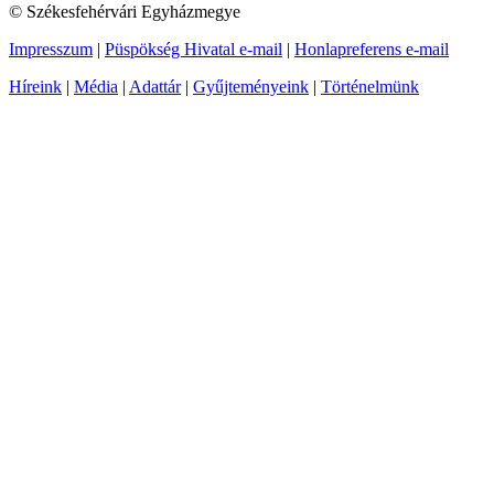
© Székesfehérvári Egyházmegye
Impresszum
|
Püspökség Hivatal e-mail
|
Honlapreferens e-mail
Híreink
|
Média
|
Adattár
|
Gyűjteményeink
|
Történelmünk