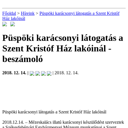
Főoldal
>
Híreink
>
Püspöki karácsonyi látogatás a Szent Kristóf
Ház lakóinál
Püspöki karácsonyi látogatás a
Szent Kristóf Ház lakóinál
-
beszámoló
2018. 12. 14. |
| 2018. 12. 14.
Püspöki karácsonyi látogatás a Szent Kristóf Ház lakóinál
2018.12.14. – Mézeskalács illatú karácsonyi készülődést szerveztek
a Székesfehérvári Egyházmegyei Múzeum munkatársai a Szent