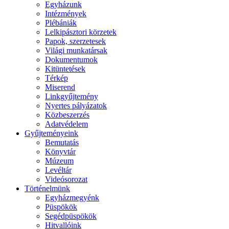
Egyházunk
Intézmények
Plébániák
Lelkipásztori körzetek
Papok, szerzetesek
Világi munkatársak
Dokumentumok
Kitüntetések
Térkép
Miserend
Linkgyűjtemény
Nyertes pályázatok
Közbeszerzés
Adatvédelem
Gyűjteményeink
Bemutatás
Könyvtár
Múzeum
Levéltár
Videósorozat
Történelmünk
Egyházmegyénk
Püspökök
Segédpüspökök
Hitvallóink