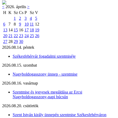
<
2026. április
>
H
K
Sz
Cs
P
Sz
V
1
2
3
4
5
6
7
8
9
10
11
12
13
14
15
16
17
18
19
20
21
22
23
24
25
26
27
28
29
30
2026.08.14. péntek
Székesfehérvár fogadalmi szentmiséje
2026.08.15. szombat
Nagyboldogasszony ünnep - szentmise
2026.08.16. vasárnap
Szentmise és jegyesek megáldása az Ercsi
Nagyboldogasszony-napi búcsún
2026.08.20. csütörtök
Szent István király ünnepén szentmise Székesfehérváron