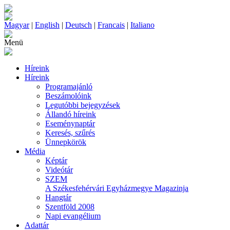
Magyar
|
English
|
Deutsch
|
Francais
|
Italiano
Menü
Híreink
Híreink
Programajánló
Beszámolóink
Legutóbbi bejegyzések
Állandó híreink
Eseménynaptár
Keresés, szűrés
Ünnepkörök
Média
Képtár
Videótár
SZEM
A Székesfehérvári Egyházmegye Magazinja
Hangtár
Szentföld 2008
Napi evangélium
Adattár