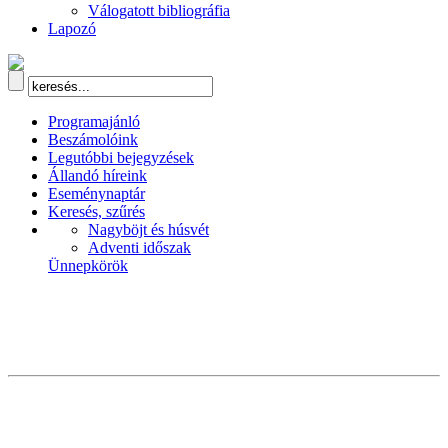
Válogatott bibliográfia
Lapozó
Programajánló
Beszámolóink
Legutóbbi bejegyzések
Állandó híreink
Eseménynaptár
Keresés, szűrés
Nagyböjt és húsvét
Adventi időszak
Ünnepkörök