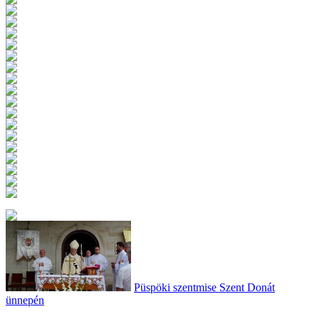
Püspöki szentmise Szent Donát
ünnepén