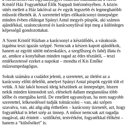
Kristóf Ház Fogyatékkal Élők Nappali Intézményében. A közös
sütés mellett a Ház lakóival az év egyik legszebb és legmeghatóbb
műsorát élhették át. A szeretettel teljes előkarácsonyi ünnepségre
minden évben ellátogat Spányi Antal megyés püspök, aki számos
ajándékkal, szaloncukorral és karácsonyfával lepi meg a különleges
képességű gondozottakat.
A Szent Kristóf Házban a karácsonyt a készülődés, a várakozás
izgalma teszi igazán széppé. Nemcsak a készen kapott ajándékok,
hanem az együtt sütött mézeskalács, a szegfűszeg és fahéj illata és
az, amikor a konyhában minden ragad az édes tésztától, – teszi
emlékezetessé ezeket a napokat – mondta el Kis Emőke
múzeumpedagógus.
Sokuk számára a családot jelenti, a szeretetet, az ölelést az a
karácsony előtti délelőtt, amelyet Spányi Antal püspök együtt tölt el
velük. A ház lakói hosszú ideig készülnek az ünnepségre, hiszen
nekik minden kimondott szó, elénekelt dallam megtanulása több
időbe és energiába kerül. De emellett ugyanolyan, ha nem nagyobb
szeretettel, lelkesedéssel tudják tolmácsolni – van, aki szépen
szavalva, van, aki alig-alig érthetően – karácsony üzenetét, azt, hogy
fogyatékkal is lehet szép az ünnep. A műsor nemcsak azt ragadja
magával, aki érintett – szülőként, testvérként, fogyatékkal élőként –
hanem a “külsősöket” is.