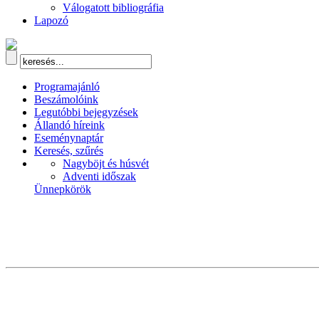
Válogatott bibliográfia
Lapozó
Programajánló
Beszámolóink
Legutóbbi bejegyzések
Állandó híreink
Eseménynaptár
Keresés, szűrés
Nagyböjt és húsvét
Adventi időszak
Ünnepkörök