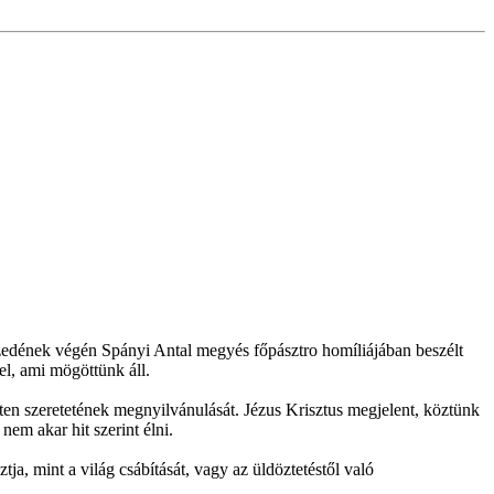
izedének végén Spányi Antal megyés főpásztro homíliájában beszélt
el, ami mögöttünk áll.
sten szeretetének megnyilvánulását. Jézus Krisztus megjelent, köztünk
nem akar hit szerint élni.
ztja, mint a világ csábítását, vagy az üldöztetéstől való