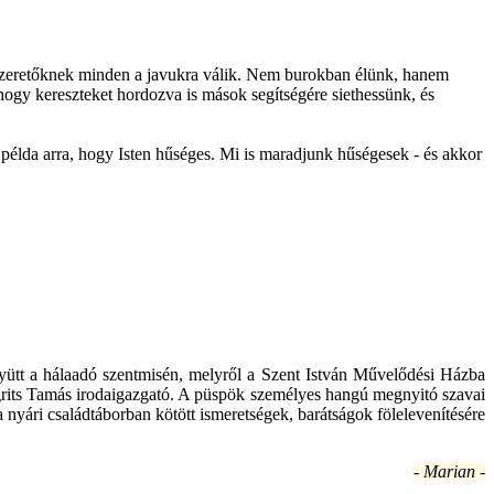
szeretőknek minden a javukra válik. Nem burokban élünk, hanem
, hogy kereszteket hordozva is mások segítségére siethessünk, és
 példa arra, hogy Isten hűséges. Mi is maradjunk hűségesek - és akkor
 együtt a hálaadó szentmisén, melyről a Szent István Művelődési Házba
 Ugrits Tamás irodaigazgató. A püspök személyes hangú megnyitó szavai
 a nyári családtáborban kötött ismeretségek, barátságok fölelevenítésére
- Marian -