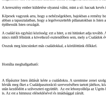
A keresztény ember küldetése olyanná válni, mint a só: hacsak kevés 
Képesek vagyunk arra, hogy a nehézségekben, bajokban a remény hor
abban a tapasztalatban, hogy a legelveszettebb pillanatokban is Isten 
építhessük Isten országát.
A család kis egyházi közösség: ezt a hitet, a mi hitünket adja továb
nincs mitől félnünk a következő esztendőben sem, mely a Családok é
Osszuk meg kincsünket más családokkal, a körülöttünk élőkkel.
Homília meghallgatható:
A főpásztor Isten áldását kérte a családokra. A szentmise zenei szol
hívták meg őket a Családpasztoráció szervezésében tartott játékos, k
után kezdődött a szilveszteri együttlét. Az est lebonyolítója az Ugrits
is. Az est a himnusz eléneklésével és imádsággal zárult.