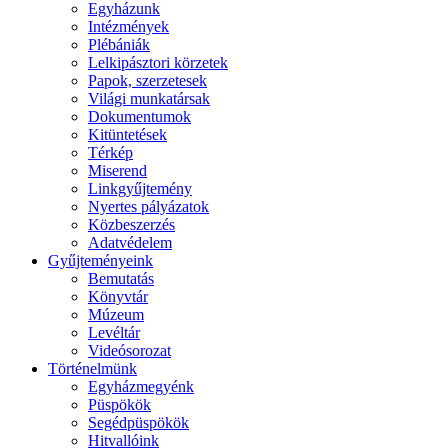
Egyházunk
Intézmények
Plébániák
Lelkipásztori körzetek
Papok, szerzetesek
Világi munkatársak
Dokumentumok
Kitüntetések
Térkép
Miserend
Linkgyűjtemény
Nyertes pályázatok
Közbeszerzés
Adatvédelem
Gyűjteményeink
Bemutatás
Könyvtár
Múzeum
Levéltár
Videósorozat
Történelmünk
Egyházmegyénk
Püspökök
Segédpüspökök
Hitvallóink