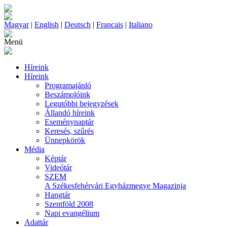
Magyar
|
English
|
Deutsch
|
Francais
|
Italiano
Menü
Híreink
Híreink
Programajánló
Beszámolóink
Legutóbbi bejegyzések
Állandó híreink
Eseménynaptár
Keresés, szűrés
Ünnepkörök
Média
Képtár
Videótár
SZEM
A Székesfehérvári Egyházmegye Magazinja
Hangtár
Szentföld 2008
Napi evangélium
Adattár