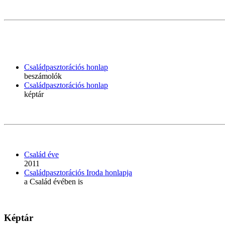
Családpasztorációs honlap
beszámolók
Családpasztorációs honlap
képtár
Család éve
2011
Családpasztorációs Iroda honlapja
a Család évében is
Képtár