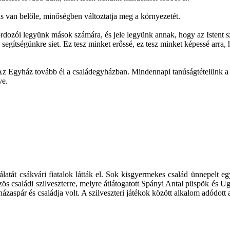
is van belőle, minőségben változtatja meg a környezetét.
dozói legyünk mások számára, és jele legyünk annak, hogy az Istent 
a segítségünkre siet. Ez tesz minket erőssé, ez tesz minket képessé arra
b. Az Egyház tovább él a családegyházban. Mindennapi tanúságtételünk a
ve.
gálatát csákvári fiatalok látták el. Sok kisgyermekes család ünnepelt
özös családi szilveszterre, melyre átlátogatott Spányi Antal püspök és
 házaspár és családja volt. A szilveszteri játékok között alkalom adódott