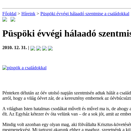
Főoldal
>
Híreink
>
Püspöki évvégi hálaadó szentmise a családokkal
Püspöki évvégi hálaadó szentmi
2010. 12. 31. |
Pénteken délután az óév utolsó napján szentmisén adtak hálát a csal
arról, hogy a világ óévet zár, de a keresztény embernek az óévbúcsúzt
A világban Isten hatalmas csodákat művelt és művel ma is, de ahogy a 
élt. Az Egyház kétezer év óta velünk van – de a sok jót, amit az emberek
Mindig volt azonban egy olyan mag, aki fölvállalta Krisztus-követését; ne
megmenekvést. Mi tartozni akarunk ehhez a maghoz, szeretnénk a küld