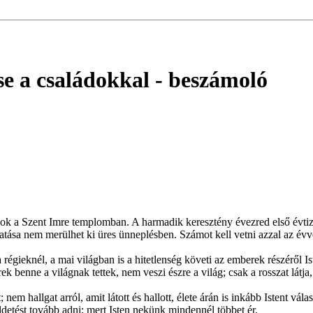
se a családokkal
- beszámoló
ádok a Szent Imre templomban. A harmadik keresztény évezred első évt
atása nem merülhet ki üres ünneplésben. Számot kell vetni azzal az évv
régieknél, a mai világban is a hitetlenség követi az emberek részéről I
 benne a világnak tettek, nem veszi észre a világ; csak a rosszat látja, 
m hallgat arról, amit látott és hallott, élete árán is inkább Istent válas
etést tovább adni; mert Isten nekünk mindennél többet ér.