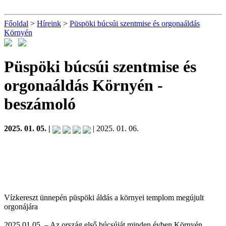
Főoldal
>
Híreink
>
Püspöki búcsúi szentmise és orgonaáldás
Környén
Püspöki búcsúi szentmise és
orgonaáldás Környén
-
beszámoló
2025. 01. 05. |
| 2025. 01. 06.
Vízkereszt ünnepén püspöki áldás a környei templom megújult
orgonájára
2025.01.05. – Az ország első búcsúját minden évben Környén