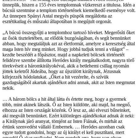
ünneplik, hiszen a 155 éves templomnak vízkereszt a titulusa. Idén a
búcsúi szentmise a templom történetének kiemelkedő eseménye volt.
Az ünnepen Spányi Antal megyés püspök megáldotta az
esztétikailag és műszaki állapotában is megújult orgonát.
„A búcsú összegyűjti a templomhoz tartozó híveket. Megerősíti őket
az ősök tiszteletében, az elődök buzgóságában, és segít bennünket
abban, hogy megtaláljuk azt az életformát, amelyre a keresztség által
maga Isten hív meg minket. Hogy jobbá tudjuk tenni a világot” –
kezdte beszédét a főpásztor, majd a napkeleti bölcsek történetét
felidézve szembe állította Heródes király megátalkodott, nagyra törő
törekvéseit a háromkirályokéval, akik a betlehemi csillag nyomán
jöttek keletről Júdeába, hogy az újszülött királynak, Jézusnak
kifejezzék hódolatukat. „Őket a hit vezérelte, és szívük
gazdagságából akartak ajándékot adni annak, akit az Isten megmutat
nekik.
… A három bölcs a hit által látta és értette meg, hogy a gyermek
több, mint akinek látszik. Ő az Isten küldötte, aki majd, ha megnő,
elhozza az Isten országát közénk. Ő lesz az, aki elveszi bűneinket,
aki megvált bennünket. Ezért különleges ajándékokat adnak át neki:
a Királynak járó aranyat, tömjént az Isten Fiának, és mirhát az
értünk szenvedést vállaló Embernek. … Heródes azonban csak
egyre tudott gondolni, hogy az új királyt el kell pusztítani, mert
egyedül Ő akar uralkodni. Nem gondolt arra, hogy van olyan