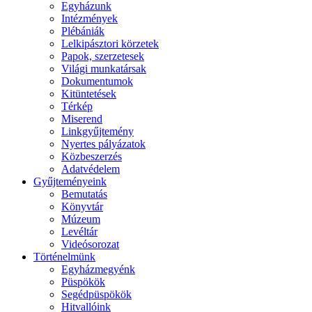
Egyházunk
Intézmények
Plébániák
Lelkipásztori körzetek
Papok, szerzetesek
Világi munkatársak
Dokumentumok
Kitüntetések
Térkép
Miserend
Linkgyűjtemény
Nyertes pályázatok
Közbeszerzés
Adatvédelem
Gyűjteményeink
Bemutatás
Könyvtár
Múzeum
Levéltár
Videósorozat
Történelmünk
Egyházmegyénk
Püspökök
Segédpüspökök
Hitvallóink