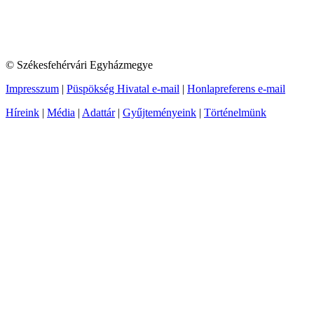
© Székesfehérvári Egyházmegye
Impresszum
|
Püspökség Hivatal e-mail
|
Honlapreferens e-mail
Híreink
|
Média
|
Adattár
|
Gyűjteményeink
|
Történelmünk