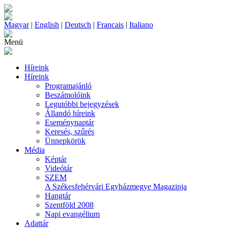
Magyar
|
English
|
Deutsch
|
Francais
|
Italiano
Menü
Híreink
Híreink
Programajánló
Beszámolóink
Legutóbbi bejegyzések
Állandó híreink
Eseménynaptár
Keresés, szűrés
Ünnepkörök
Média
Képtár
Videótár
SZEM
A Székesfehérvári Egyházmegye Magazinja
Hangtár
Szentföld 2008
Napi evangélium
Adattár