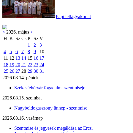
Papi lelkigyakorlat
<
2026. május
>
H
K
Sz
Cs
P
Sz
V
1
2
3
4
5
6
7
8
9
10
11
12
13
14
15
16
17
18
19
20
21
22
23
24
25
26
27
28
29
30
31
2026.08.14. péntek
Székesfehérvár fogadalmi szentmiséje
2026.08.15. szombat
Nagyboldogasszony ünnep - szentmise
2026.08.16. vasárnap
Szentmise és jegyesek megáldása az Ercsi