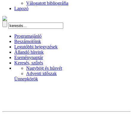
Válogatott bibliográfia
Lapozó
Programajánló
Beszámolóink
Legutóbbi bejegyzések
Állandó híreink
Eseménynaptár
Keresés, szűrés
Nagyböjt és húsvét
Adventi időszak
Ünnepkörök