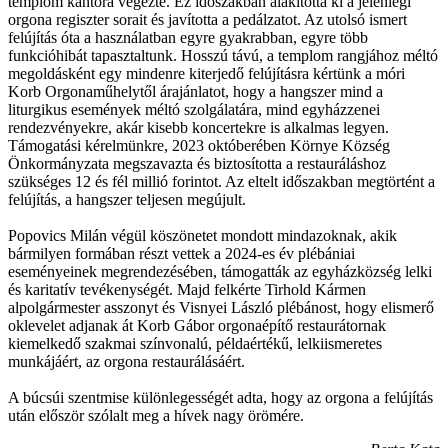
templom kántora végezte. Ez időszakban alakította ki a jelenlegi
orgona regiszter sorait és javította a pedálzatot. Az utolsó ismert
felújítás óta a használatban egyre gyakrabban, egyre több
funkcióhibát tapasztaltunk. Hosszú távú, a templom rangjához méltó
megoldásként egy mindenre kiterjedő felújításra kértünk a móri
Korb Orgonaműhelytől árajánlatot, hogy a hangszer mind a
liturgikus események méltó szolgálatára, mind egyházzenei
rendezvényekre, akár kisebb koncertekre is alkalmas legyen.
Támogatási kérelmünkre, 2023 októberében Környe Község
Önkormányzata megszavazta és biztosította a restauráláshoz
szükséges 12 és fél millió forintot. Az eltelt időszakban megtörtént a
felújítás, a hangszer teljesen megújult.
Popovics Milán végül köszönetet mondott mindazoknak, akik
bármilyen formában részt vettek a 2024-es év plébániai
eseményeinek megrendezésében, támogatták az egyházközség lelki
és karitatív tevékenységét. Majd felkérte Tirhold Kármen
alpolgármester asszonyt és Visnyei László plébánost, hogy elismerő
oklevelet adjanak át Korb Gábor orgonaépítő restaurátornak
kiemelkedő szakmai színvonalú, példaértékű, lelkiismeretes
munkájáért, az orgona restaurálásáért.
A búcsúi szentmise különlegességét adta, hogy az orgona a felújítás
után először szólalt meg a hívek nagy örömére.