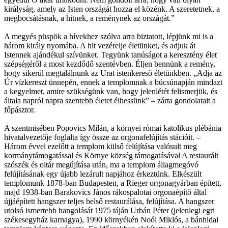
királyság, amely az Isten országát hozza el közénk. A szeretetnek, a
megbocsátásnak, a hitnek, a reménynek az országát.”
A megyés püspök a hívekhez szólva arra biztatott, lépjünk mi is a
három király nyomába. A hit vezérelje életünket, és adjuk át
Istennek ajándékul szívünket. Tegyünk tanúságot a keresztény élet
szépségéről a most kezdődő szentévben. Éljen bennünk a remény,
hogy sikerül megtalálnunk az Urat istenkereső életünkben. „Adja az
Úr vízkereszt ünnepén, ennek a templomnak a búcsúnapján mindazt
a kegyelmet, amire szükségünk van, hogy jelenlétét felismerjük, és
általa napról napra szentebb életet élhessünk” – zárta gondolatait a
főpásztor.
A szentmisében Popovics Milán, a környei római katolikus plébánia
hivatalvezetője foglalta így össze az orgonafelújítás stációit. –
Három évvel ezelőtt a templom külső felújítása valósult meg
kormánytámogatással és Környe község támogatásával A restaurált
szószék és oltár megújítása után, ma a templom állagmegóvó
felújításának egy újabb lezárult napjához érkeztünk. Elkészült
templomunk 1878-ban Budapesten, a Rieger orgonagyárban épített,
majd 1938-ban Barakovics János rákospalotai orgonaépítő által
újjáépített hangszer teljes belső restaurálása, felújítása. A hangszer
utolsó ismertebb hangolását 1975 táján Urbán Péter (jelenlegi egri
székesegyház karnagya), 1990 környékén Noól Miklós, a bánhidai