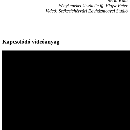
Berta Kata
Fényképeket készítette ifj. Flajsz Péter
Videó: Székesfehérvári Egyházmegyei Stúdió
Kapcsolódó videóanyag