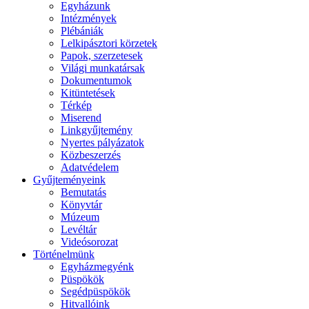
Egyházunk
Intézmények
Plébániák
Lelkipásztori körzetek
Papok, szerzetesek
Világi munkatársak
Dokumentumok
Kitüntetések
Térkép
Miserend
Linkgyűjtemény
Nyertes pályázatok
Közbeszerzés
Adatvédelem
Gyűjteményeink
Bemutatás
Könyvtár
Múzeum
Levéltár
Videósorozat
Történelmünk
Egyházmegyénk
Püspökök
Segédpüspökök
Hitvallóink