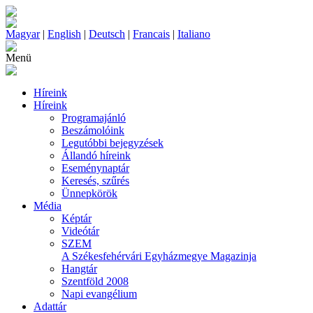
Magyar
|
English
|
Deutsch
|
Francais
|
Italiano
Menü
Híreink
Híreink
Programajánló
Beszámolóink
Legutóbbi bejegyzések
Állandó híreink
Eseménynaptár
Keresés, szűrés
Ünnepkörök
Média
Képtár
Videótár
SZEM
A Székesfehérvári Egyházmegye Magazinja
Hangtár
Szentföld 2008
Napi evangélium
Adattár