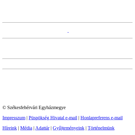
© Székesfehérvári Egyházmegye
Impresszum
|
Püspökség Hivatal e-mail
|
Honlapreferens e-mail
Híreink
|
Média
|
Adattár
|
Gyűjteményeink
|
Történelmünk