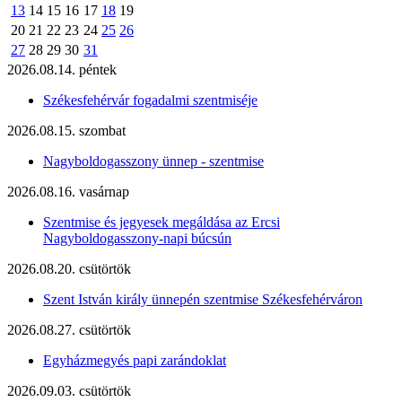
13
14
15
16
17
18
19
20
21
22
23
24
25
26
27
28
29
30
31
2026.08.14. péntek
Székesfehérvár fogadalmi szentmiséje
2026.08.15. szombat
Nagyboldogasszony ünnep - szentmise
2026.08.16. vasárnap
Szentmise és jegyesek megáldása az Ercsi
Nagyboldogasszony-napi búcsún
2026.08.20. csütörtök
Szent István király ünnepén szentmise Székesfehérváron
2026.08.27. csütörtök
Egyházmegyés papi zarándoklat
2026.09.03. csütörtök