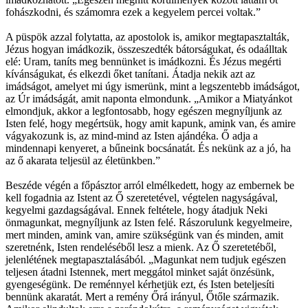
fohászkodni, és számomra ezek a kegyelem percei voltak.”
A püspök azzal folytatta, az apostolok is, amikor megtapasztalták,
Jézus hogyan imádkozik, összeszedték bátorságukat, és odaálltak
elé: Uram, taníts meg bennünket is imádkozni. És Jézus megérti
kívánságukat, és elkezdi őket tanítani. Átadja nekik azt az
imádságot, amelyet mi úgy ismerünk, mint a legszentebb imádságot,
az Úr imádságát, amit naponta elmondunk. „Amikor a Miatyánkot
elmondjuk, akkor a legfontosabb, hogy egészen megnyíljunk az
Isten felé, hogy megértsük, hogy amit kapunk, amink van, és amire
vágyakozunk is, az mind-mind az Isten ajándéka. Ő adja a
mindennapi kenyeret, a bűneink bocsánatát. És nekünk az a jó, ha
az ő akarata teljesül az életünkben.”
Beszéde végén a főpásztor arról elmélkedett, hogy az embernek be
kell fogadnia az Istent az Ő szeretetével, végtelen nagyságával,
kegyelmi gazdagságával. Ennek feltétele, hogy átadjuk Neki
önmagunkat, megnyíljunk az Isten felé. Rászorulunk kegyelmeire,
mert minden, amink van, amire szükségünk van és minden, amit
szeretnénk, Isten rendeléséből lesz a mienk. Az Ő szeretetéből,
jelenlétének megtapasztalásából. „Magunkat nem tudjuk egészen
teljesen átadni Istennek, mert meggátol minket saját önzésünk,
gyengeségünk. De reménnyel kérhetjük ezt, és Isten beteljesíti
bennünk akaratát. Mert a remény Őrá irányul, Őtőle származik.