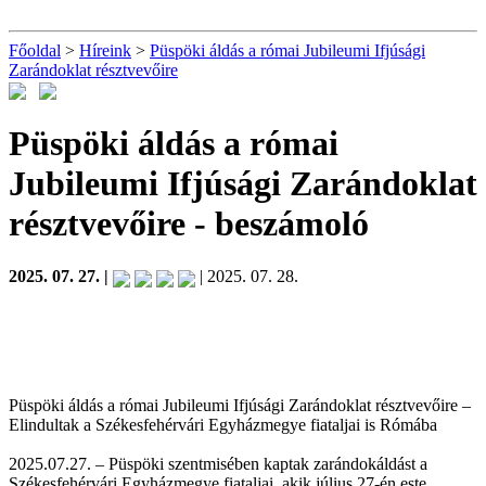
Főoldal
>
Híreink
>
Püspöki áldás a római Jubileumi Ifjúsági
Zarándoklat résztvevőire
Püspöki áldás a római
Jubileumi Ifjúsági Zarándoklat
résztvevőire
- beszámoló
2025. 07. 27. |
| 2025. 07. 28.
Püspöki áldás a római Jubileumi Ifjúsági Zarándoklat résztvevőire –
Elindultak a Székesfehérvári Egyházmegye fiataljai is Rómába
2025.07.27. – Püspöki szentmisében kaptak zarándokáldást a
Székesfehérvári Egyházmegye fiataljai, akik július 27-én este