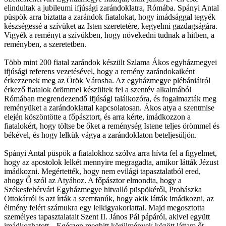
elindultak a jubileumi ifjúsági zarándoklatra, Rómába. Spányi Antal
püspök arra biztatta a zarándok fiatalokat, hogy imádsággal tegyék
készségessé a szívüket az Isten szeretetére, kegyelmi gazdagságára.
Vigyék a reményt a szívükben, hogy növekedni tudnak a hitben, a
reményben, a szeretetben.
Több mint 200 fiatal zarándok készült Szlama Ákos egyházmegyei
ifjúsági referens vezetésével, hogy a remény zarándokaiként
érkezzenek meg az Örök Városba. Az egyházmegye plébániáiról
érkező fiatalok örömmel készültek fel a szentév alkalmából
Rómában megrendezendő ifjúsági találkozóra, és fogalmazták meg
reményüket a zarándoklattal kapcsolatosan. Ákos atya a szentmise
elején köszöntötte a főpásztort, és arra kérte, imádkozzon a
fiatalokért, hogy töltse be őket a reménység Istene teljes örömmel és
békével, és hogy lelkük vágya a zarándoklaton beteljesüljön.
Spányi Antal püspök a fiatalokhoz szólva arra hívta fel a figyelmet,
hogy az apostolok lelkét mennyire megragadta, amikor látták Jézust
imádkozni. Megértették, hogy nem evilági tapasztalatból ered,
ahogy Ő szól az Atyához. A főpásztor elmondta, hogy a
Székesfehérvári Egyházmegye hitvalló püspökéről, Prohászka
Ottokárról is azt írták a szemtanúk, hogy akik látták imádkozni, az
élmény felért számukra egy lelkigyakorlattal. Majd megosztotta
személyes tapasztalatait Szent II. János Pál pápáról, akivel együtt
imádkozhatott. „Egészen meghitt körülmények között láttam őt