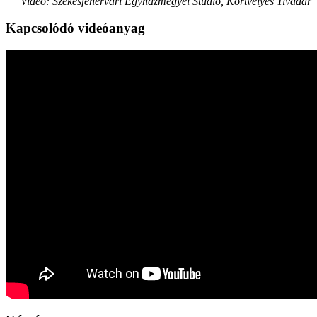
Videó: Székesfehérvári Egyházmegyei Stúdió, Körtvélyes Tivadar
Kapcsolódó videóanyag