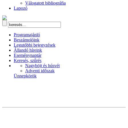
Válogatott bibliográfia
Lapozó
Programajánló
Beszámolóink
Legutóbbi bejegyzések
Állandó híreink
Eseménynaptár
Keresés, szűrés
Nagyböjt és húsvét
Adventi időszak
Ünnepkörök