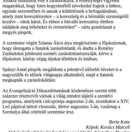
Amikor elindultok erre a zarándokútra, a reménységet vigyétek
magatokkal, hogy Isten kegyelméből növekedni fogtok a hitben,
egymás szeretetében és annak a küldetésnek a befogadásában,
amely mint keresztényekre – a keresztség és a bérmálás szentségétől
kezdve – rátok hárul. És ebben a hitvalló keresztény életben
találjátok meg békéteket és örömötöket” – zárta gondolatait a
megyés püspök.
A szentmise végén Szlama Ákos atya megköszönte a főpásztornak,
hogy támogatta a fiatalok zarándoklatát, és átadta a Remény
Zarándokai jubileumi szentév zarándoktarisznyáját, kérve a
főpásztort, kísérje végig útjukat lélekben és imában.
Spányi Antal püspök megáldotta a jelenlevő idősebb híveket is a
nagyszülők és idősek világnapja alkalmából, majd a fiatalok
megkapták a zarándokáldást.
Az Evangelizáció Dikasztériumának közleménye szerint több
százezer résztvevőt várnak a világ minden tájáról a szentévi
programra, amelynek csúcspontja augusztus 2-án, szombaton a XIV.
Leó pápával tartott virrasztás, illetve augusztus 3-án, vasárnap a
Szentatya által celebrált szentmise lesz.
Berta Kata
Képek: Kovács Marcell