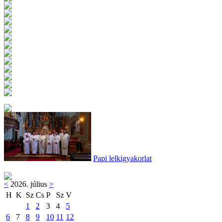
Papi lelkigyakorlat
<
2026. július
>
H
K
Sz
Cs
P
Sz
V
1
2
3
4
5
6
7
8
9
10
11
12