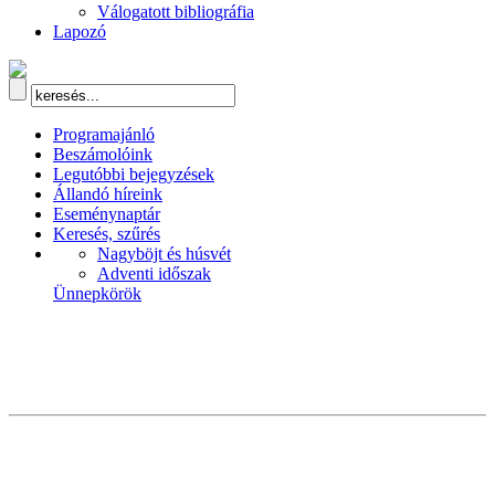
Válogatott bibliográfia
Lapozó
Programajánló
Beszámolóink
Legutóbbi bejegyzések
Állandó híreink
Eseménynaptár
Keresés, szűrés
Nagyböjt és húsvét
Adventi időszak
Ünnepkörök