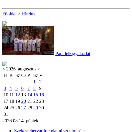
Főoldal
>
Híreink
Papi lelkigyakorlat
<
2026. augusztus
>
H
K
Sz
Cs
P
Sz
V
1
2
3
4
5
6
7
8
9
10
11
12
13
14
15
16
17
18
19
20
21
22
23
24
25
26
27
28
29
30
31
2026.08.14. péntek
Székesfehérvár fogadalmi szentmiséje