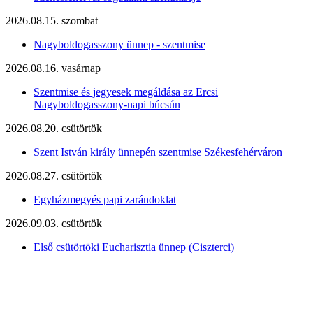
2026.08.15. szombat
Nagyboldogasszony ünnep - szentmise
2026.08.16. vasárnap
Szentmise és jegyesek megáldása az Ercsi
Nagyboldogasszony-napi búcsún
2026.08.20. csütörtök
Szent István király ünnepén szentmise Székesfehérváron
2026.08.27. csütörtök
Egyházmegyés papi zarándoklat
2026.09.03. csütörtök
Első csütörtöki Eucharisztia ünnep (Ciszterci)