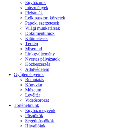
Egyházunk
Intézmények
Plébániák
Lelkipásztori körzetek
Papok, szerzetesek
Világi munkatársak
Dokumentumok
Kitüntetések
Térkép
Miserend
Linkgyűjtemény
Nyertes pályázatok
Közbeszerzés
Adatvédelem
Gyűjteményeink
Bemutatás
Könyvtár
Múzeum
Levéltár
Videósorozat
Történelmünk
Egyházmegyénk
Püspökök
Segédpüspökök
Hitvallóink