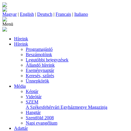
Magyar
|
English
|
Deutsch
|
Francais
|
Italiano
Menü
Híreink
Híreink
Programajánló
Beszámolóink
Legutóbbi bejegyzések
Állandó híreink
Eseménynaptár
Keresés, szűrés
Ünnepkörök
Média
Képtár
Videótár
SZEM
A Székesfehérvári Egyházmegye Magazinja
Hangtár
Szentföld 2008
Napi evangélium
Adattár