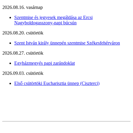
2026.08.16. vasárnap
Szentmise és jegyesek megáldása az Ercsi
Nagyboldogasszony-napi búcsún
2026.08.20. csütörtök
Szent István király ünnepén szentmise Székesfehérváron
2026.08.27. csütörtök
Egyházmegyés papi zarándoklat
2026.09.03. csütörtök
Első csütörtöki Eucharisztia ünnep (Ciszterci)