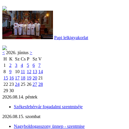
Papi lelkigyakorlat
<
2026. június
>
H
K
Sz
Cs
P
Sz
V
1
2
3
4
5
6
7
8
9
10
11
12
13
14
15
16
17
18
19
20
21
22
23
24
25
26
27
28
29
30
2026.08.14. péntek
Székesfehérvár fogadalmi szentmiséje
2026.08.15. szombat
Nagyboldogasszony ünnep - szentmise