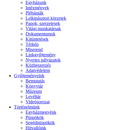
Egyházunk
Intézmények
Plébániák
Lelkipásztori körzetek
Papok, szerzetesek
Világi munkatársak
Dokumentumok
Kitüntetések
Térkép
Miserend
Linkgyűjtemény
Nyertes pályázatok
Közbeszerzés
Adatvédelem
Gyűjteményeink
Bemutatás
Könyvtár
Múzeum
Levéltár
Videósorozat
Történelmünk
Egyházmegyénk
Püspökök
Segédpüspökök
Hitvallóink