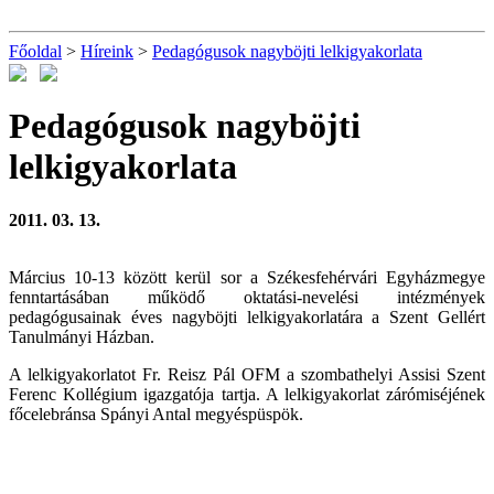
Főoldal
>
Híreink
>
Pedagógusok nagyböjti lelkigyakorlata
Pedagógusok nagyböjti
lelkigyakorlata
2011. 03. 13.
Március 10-13 között kerül sor a Székesfehérvári Egyházmegye
fenntartásában működő oktatási-nevelési intézmények
pedagógusainak éves nagyböjti lelkigyakorlatára a Szent Gellért
Tanulmányi Házban.
A lelkigyakorlatot Fr. Reisz Pál OFM a szombathelyi Assisi Szent
Ferenc Kollégium igazgatója tartja. A lelkigyakorlat zárómiséjének
főcelebránsa Spányi Antal megyéspüspök.