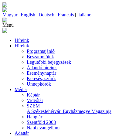
Magyar
|
English
|
Deutsch
|
Francais
|
Italiano
Menü
Híreink
Híreink
Programajánló
Beszámolóink
Legutóbbi bejegyzések
Állandó híreink
Eseménynaptár
Keresés, szűrés
Ünnepkörök
Média
Képtár
Videótár
SZEM
A Székesfehérvári Egyházmegye Magazinja
Hangtár
Szentföld 2008
Napi evangélium
Adattár