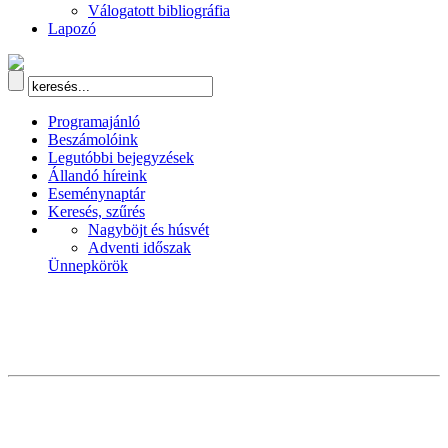
Válogatott bibliográfia
Lapozó
Programajánló
Beszámolóink
Legutóbbi bejegyzések
Állandó híreink
Eseménynaptár
Keresés, szűrés
Nagyböjt és húsvét
Adventi időszak
Ünnepkörök