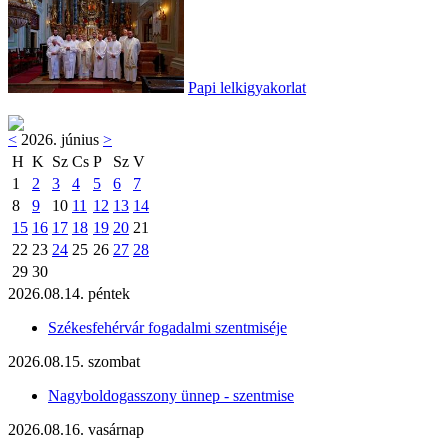
Papi lelkigyakorlat
<
2026. június
>
H
K
Sz
Cs
P
Sz
V
1
2
3
4
5
6
7
8
9
10
11
12
13
14
15
16
17
18
19
20
21
22
23
24
25
26
27
28
29
30
2026.08.14. péntek
Székesfehérvár fogadalmi szentmiséje
2026.08.15. szombat
Nagyboldogasszony ünnep - szentmise
2026.08.16. vasárnap