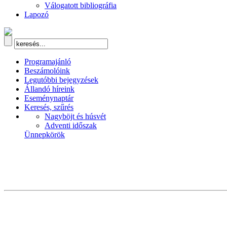
Válogatott bibliográfia
Lapozó
Programajánló
Beszámolóink
Legutóbbi bejegyzések
Állandó híreink
Eseménynaptár
Keresés, szűrés
Nagyböjt és húsvét
Adventi időszak
Ünnepkörök