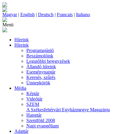
Magyar
|
English
|
Deutsch
|
Francais
|
Italiano
Menü
Híreink
Híreink
Programajánló
Beszámolóink
Legutóbbi bejegyzések
Állandó híreink
Eseménynaptár
Keresés, szűrés
Ünnepkörök
Média
Képtár
Videótár
SZEM
A Székesfehérvári Egyházmegye Magazinja
Hangtár
Szentföld 2008
Napi evangélium
Adattár