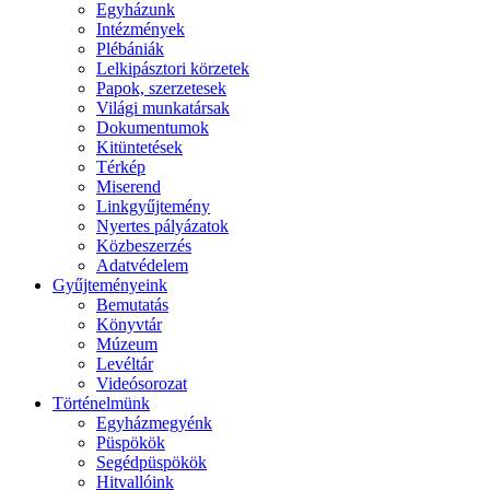
Egyházunk
Intézmények
Plébániák
Lelkipásztori körzetek
Papok, szerzetesek
Világi munkatársak
Dokumentumok
Kitüntetések
Térkép
Miserend
Linkgyűjtemény
Nyertes pályázatok
Közbeszerzés
Adatvédelem
Gyűjteményeink
Bemutatás
Könyvtár
Múzeum
Levéltár
Videósorozat
Történelmünk
Egyházmegyénk
Püspökök
Segédpüspökök
Hitvallóink