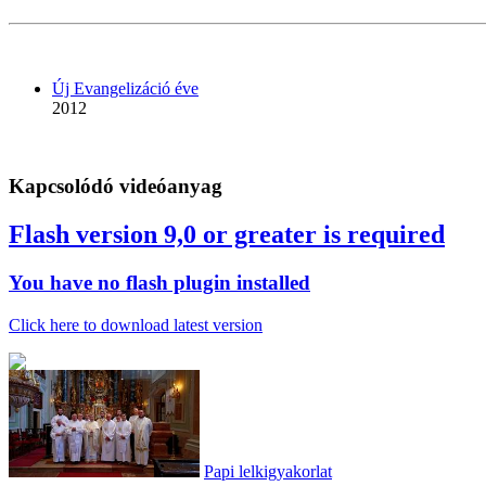
Új Evangelizáció éve
2012
Kapcsolódó videóanyag
Flash version 9,0 or greater is required
You have no flash plugin installed
Click here to download latest version
Papi lelkigyakorlat