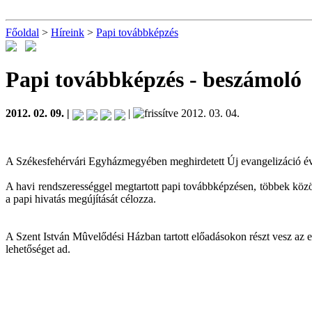
Főoldal
>
Híreink
>
Papi továbbképzés
Papi továbbképzés
- beszámoló
2012. 02. 09. |
|
2012. 03. 04.
A Székesfehérvári Egyházmegyében meghirdetett Új evangelizáció évén
A havi rendszerességgel megtartott papi továbbképzésen, többek közö
a papi hivatás megújítását célozza.
A Szent István Mûvelődési Házban tartott előadásokon részt vesz az
lehetőséget ad.