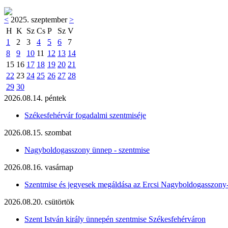
<
2025. szeptember
>
H
K
Sz
Cs
P
Sz
V
1
2
3
4
5
6
7
8
9
10
11
12
13
14
15
16
17
18
19
20
21
22
23
24
25
26
27
28
29
30
2026.08.14. péntek
Székesfehérvár fogadalmi szentmiséje
2026.08.15. szombat
Nagyboldogasszony ünnep - szentmise
2026.08.16. vasárnap
Szentmise és jegyesek megáldása az Ercsi Nagyboldogasszony
2026.08.20. csütörtök
Szent István király ünnepén szentmise Székesfehérváron