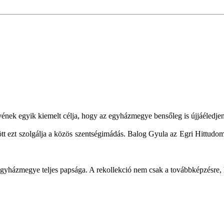
ek egyik kiemelt célja, hogy az egyházmegye bensőleg is újjáéledjen, 
tt ezt szolgálja a közös szentségimádás. Balog Gyula az Egri Hittudom
 egyházmegye teljes papsága. A rekollekció nem csak a továbbképzésre,