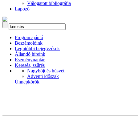
Válogatott bibliográfia
Lapozó
Programajánló
Beszámolóink
Legutóbbi bejegyzések
Állandó híreink
Eseménynaptár
Keresés, szűrés
Nagyböjt és húsvét
Adventi időszak
Ünnepkörök