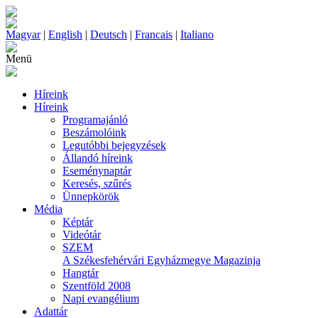
Magyar
|
English
|
Deutsch
|
Francais
|
Italiano
Menü
Híreink
Híreink
Programajánló
Beszámolóink
Legutóbbi bejegyzések
Állandó híreink
Eseménynaptár
Keresés, szűrés
Ünnepkörök
Média
Képtár
Videótár
SZEM
A Székesfehérvári Egyházmegye Magazinja
Hangtár
Szentföld 2008
Napi evangélium
Adattár