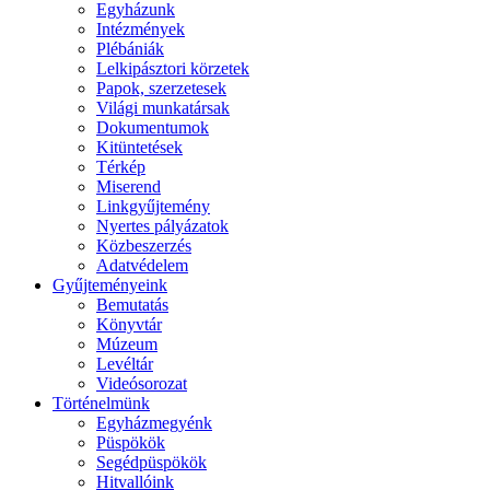
Egyházunk
Intézmények
Plébániák
Lelkipásztori körzetek
Papok, szerzetesek
Világi munkatársak
Dokumentumok
Kitüntetések
Térkép
Miserend
Linkgyűjtemény
Nyertes pályázatok
Közbeszerzés
Adatvédelem
Gyűjteményeink
Bemutatás
Könyvtár
Múzeum
Levéltár
Videósorozat
Történelmünk
Egyházmegyénk
Püspökök
Segédpüspökök
Hitvallóink