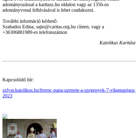
adományozással a karitasz.hu oldalon vagy az 1356-os
adományvonal felhívásával is lehet csatlakozni.
További információ kérhető:
Szabados Edina, sajto@caritas.org.hu címen, vagy a
+36306881989-es telefonszámon
Katolikus Karitász
Kapcsolódó hír:
szfvar.katolikus.hu/ferenc-papa-uzenete-a-szegenyek-7-vilagnapjara-
2023