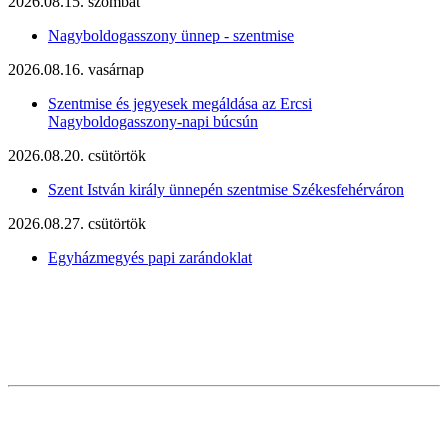
2026.08.15. szombat
Nagyboldogasszony ünnep - szentmise
2026.08.16. vasárnap
Szentmise és jegyesek megáldása az Ercsi
Nagyboldogasszony-napi búcsún
2026.08.20. csütörtök
Szent István király ünnepén szentmise Székesfehérváron
2026.08.27. csütörtök
Egyházmegyés papi zarándoklat