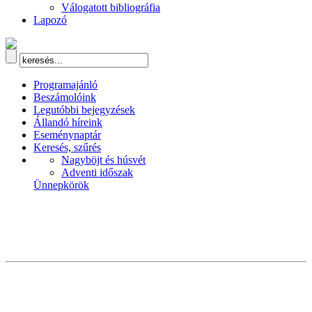
Válogatott bibliográfia
Lapozó
Programajánló
Beszámolóink
Legutóbbi bejegyzések
Állandó híreink
Eseménynaptár
Keresés, szűrés
Nagyböjt és húsvét
Adventi időszak
Ünnepkörök