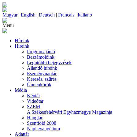
Magyar
|
English
|
Deutsch
|
Francais
|
Italiano
Menü
Híreink
Híreink
Programajánló
Beszámolóink
Legutóbbi bejegyzések
Állandó híreink
Eseménynaptár
Keresés, szűrés
Ünnepkörök
Média
Képtár
Videótár
SZEM
A Székesfehérvári Egyházmegye Magazinja
Hangtár
Szentföld 2008
Napi evangélium
Adattár