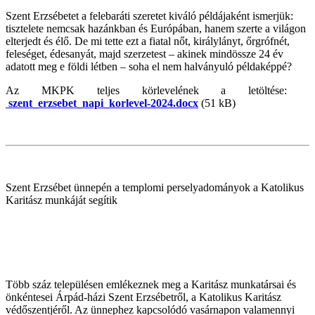
Szent Erzsébetet a felebaráti szeretet kiváló példájaként ismerjük:
tisztelete nemcsak hazánkban és Európában, hanem szerte a világon
elterjedt és élő. De mi tette ezt a fiatal nőt, királylányt, őrgrófnét,
feleséget, édesanyát, majd szerzetest – akinek mindössze 24 év
adatott meg e földi létben – soha el nem halványuló példaképpé?
Az MKPK teljes körlevelének a letöltése:
szent_erzsebet_napi_korlevel-2024.docx
(51 kB)
Szent Erzsébet ünnepén a templomi perselyadományok a Katolikus
Karitász munkáját segítik
Több száz településen emlékeznek meg a Karitász munkatársai és
önkéntesei Árpád-házi Szent Erzsébetről, a Katolikus Karitász
védőszentjéről. Az ünnephez kapcsolódó vasárnapon valamennyi