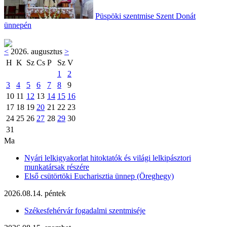
Püspöki szentmise Szent Donát
ünnepén
<
2026. augusztus
>
H
K
Sz
Cs
P
Sz
V
1
2
3
4
5
6
7
8
9
10
11
12
13
14
15
16
17
18
19
20
21
22
23
24
25
26
27
28
29
30
31
Ma
Nyári lelkigyakorlat hitoktatók és világi lelkipásztori
munkatársak részére
Első csütörtöki Eucharisztia ünnep (Öreghegy)
2026.08.14. péntek
Székesfehérvár fogadalmi szentmiséje