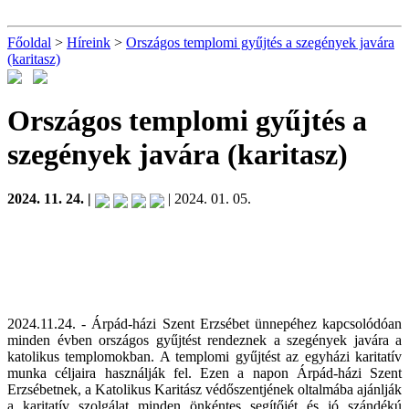
Főoldal
>
Híreink
>
Országos templomi gyűjtés a szegények javára
(karitasz)
Országos templomi gyűjtés a
szegények javára (karitasz)
2024. 11. 24. |
| 2024. 01. 05.
2024.11.24. - Árpád-házi Szent Erzsébet ünnepéhez kapcsolódóan
minden évben országos gyűjtést rendeznek a szegények javára a
katolikus templomokban. A templomi gyűjtést az egyházi karitatív
munka céljaira használják fel. Ezen a napon Árpád-házi Szent
Erzsébetnek, a Katolikus Karitász védőszentjének oltalmába ajánlják
a karitatív szolgálat minden önkéntes segítőjét és jó szándékú