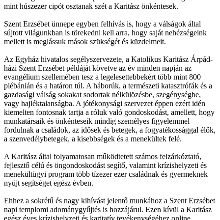
mint húszezer cipót osztanak szét a Karitász önkéntesek.
Szent Erzsébet ünnepe egyben felhívás is, hogy a válságok által
sújtott világunkban is törekedni kell arra, hogy saját nehézségeink
mellett is meglássuk mások szükségét és küzdelmeit.
Az Egyház hivatalos segélyszervezete, a Katolikus Karitász Árpád-
házi Szent Erzsébet példáját követve az év minden napján az
evangélium szellemében tesz a legelesettebbekért több mint 800
plébánián és a határon túl. A háborúk, a természeti katasztrófák és a
gazdasági válság sokakat sodortak nélkülözésbe, szegénységbe,
vagy hajléktalanságba. A jótékonysági szervezet éppen ezért idén
kiemelten fontosnak tartja a róluk való gondoskodást, amellett, hogy
munkatársaik és önkénteseik mindig személyes figyelemmel
fordulnak a családok, az idősek és betegek, a fogyatékossággal élők,
a szenvedélybetegek, a kisebbségek és a menekültek felé.
A Karitász által folyamatosan működtetett számos felzárkóztató,
fejlesztő célú és öngondoskodást segítő, valamint krízishelyzeti és
menekültügyi program több tízezer ezer családnak és gyermeknek
nyújt segítséget egész évben.
Ehhez a sokrétű és nagy kihívást jelentő munkához a Szent Erzsébet
napi templomi adománygyűjtés is hozzájárul. Ezen kívül a Karitász
egész éves krízishelyzeti és karitatív tevékenységéhez online