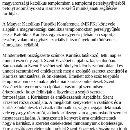
magyarországi katolikus templomban a templomi perselygyűjtésből
befolyt adományokat a Karitász sokrétű munkájának segítésére
fordítják.
A Magyar Katolikus Püspöki Konferencia (MKPK) körlevele
alapján a magyarországi katolikus templomokban perselygyűjtés
lesz a Katolikus Karitász egyházmegyei és plébániai csoportjai
részére, valamint egyházi szociális intézmények működésének
támogatása céljából.
Mindemellett országszerte számos Karitász találkozó, lelki nap és
ünnepi esemény zajlik Szent Erzsébet napjához kapcsolódóan.
Sárospatakon Szent Erzsébet szülőhelyén idén is zarándoklattal és
ünnepi szentmisével emlékeznek meg a szolgáló szeretet szentjéről a
Karitász munkatársai és önkéntesei. Emellett több száz település
templomaiban osztanak a plébániai karitász önkéntesek Szent
Erzsébet kenyere néven cipókat a vasárnapi szentmisére
érkezőknek, hogy felhívják a figyelmet a segítő szeretet
fontosságára, a Karitászra és emlékezzenek Árpádházi Szent
Erzsébet rózsa csodájára. A megáldott kenyereket a családok és a
karitász önkéntesek elviszik otthonaikba, vagy megajándékoznak
vele egy-egy rászorulót, akinek szüksége van a gondoskodó szeretet
megtapasztalására. A megszentelt kenyerek arra emlékeztetnek,
hogy a karitász, a szeretet cselekedetei mindannyiunk kötelessége.
Erre a segítő szeretetre adott példát Szent Erzsébet. Országosan több