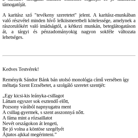
támogatóját.
A karitász szó "tevékeny szeretetet" jelent. A karitász-munkában
való részvétel minden hívő lelkiismeretbeli kötelessége, amelynek a
rászorulókért való imádságtól, a kétkezi munkán, beteglátogatáson
át, a tárgyi és pénzadományokig nagyon sokféle változata
lehetséges.
Kedves Testvérek!
Reményik Sándor Bánk bán utolsó monológja című versében így
méltatja Szent Erzsébetet, a szolgáló szeretet szentjét:
„Egy kicsi-kis leányka-csillagot
Láttam egyszer sok esztendő előtt,
Pozsony várából napnyugatra ment
A csillag-gyermek, s szent asszonnyá nőtt.
A fáma mint a rózsaillatot
Nevét országokon át lengeti,
Be jó volna a köntöse szegélyét
Ájtatos ajkkal megérinteni.”