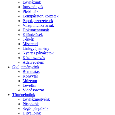
Egyházunk
Intézmények
Plébániák
Lelkipásztori körzetek
Papok, szerzetesek
Világi munkatársak
Dokumentumok
Kitüntetések
Térkép
Miserend
Linkgyűjtemény
Nyertes pályázatok
Közbeszerzés
Adatvédelem
Gyűjteményeink
Bemutatás
Könyvtár
Múzeum
Levéltár
Videósorozat
Történelmünk
Egyházmegyénk
Püspökök
Segédpüspökök
Hitvallóink