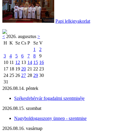
Papi lelkigyakorlat
<
2026. augusztus
>
H
K
Sz
Cs
P
Sz
V
1
2
3
4
5
6
7
8
9
10
11
12
13
14
15
16
17
18
19
20
21
22
23
24
25
26
27
28
29
30
31
2026.08.14. péntek
Székesfehérvár fogadalmi szentmiséje
2026.08.15. szombat
Nagyboldogasszony ünnep - szentmise
2026.08.16. vasárnap