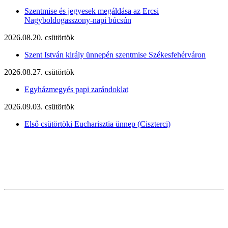
Szentmise és jegyesek megáldása az Ercsi
Nagyboldogasszony-napi búcsún
2026.08.20. csütörtök
Szent István király ünnepén szentmise Székesfehérváron
2026.08.27. csütörtök
Egyházmegyés papi zarándoklat
2026.09.03. csütörtök
Első csütörtöki Eucharisztia ünnep (Ciszterci)