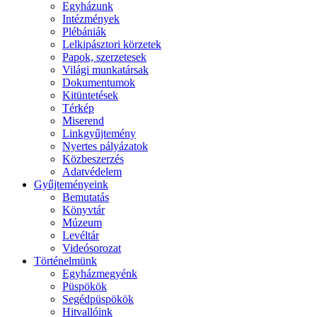
Egyházunk
Intézmények
Plébániák
Lelkipásztori körzetek
Papok, szerzetesek
Világi munkatársak
Dokumentumok
Kitüntetések
Térkép
Miserend
Linkgyűjtemény
Nyertes pályázatok
Közbeszerzés
Adatvédelem
Gyűjteményeink
Bemutatás
Könyvtár
Múzeum
Levéltár
Videósorozat
Történelmünk
Egyházmegyénk
Püspökök
Segédpüspökök
Hitvallóink