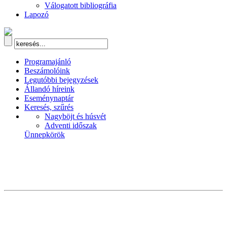
Válogatott bibliográfia
Lapozó
Programajánló
Beszámolóink
Legutóbbi bejegyzések
Állandó híreink
Eseménynaptár
Keresés, szűrés
Nagyböjt és húsvét
Adventi időszak
Ünnepkörök