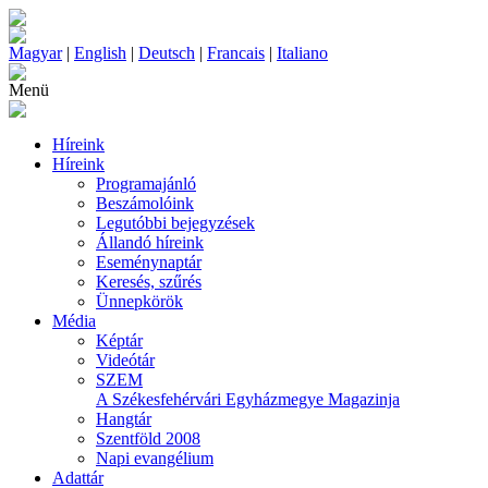
Magyar
|
English
|
Deutsch
|
Francais
|
Italiano
Menü
Híreink
Híreink
Programajánló
Beszámolóink
Legutóbbi bejegyzések
Állandó híreink
Eseménynaptár
Keresés, szűrés
Ünnepkörök
Média
Képtár
Videótár
SZEM
A Székesfehérvári Egyházmegye Magazinja
Hangtár
Szentföld 2008
Napi evangélium
Adattár