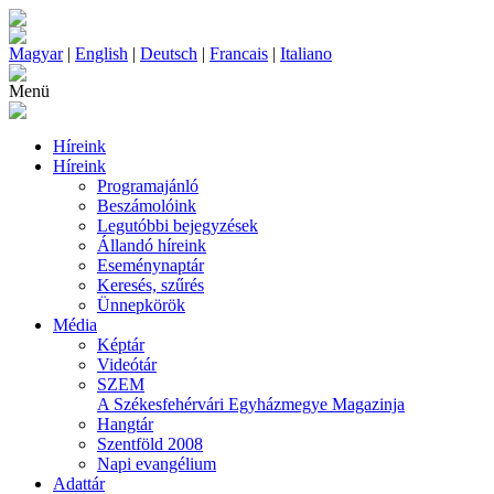
Magyar
|
English
|
Deutsch
|
Francais
|
Italiano
Menü
Híreink
Híreink
Programajánló
Beszámolóink
Legutóbbi bejegyzések
Állandó híreink
Eseménynaptár
Keresés, szűrés
Ünnepkörök
Média
Képtár
Videótár
SZEM
A Székesfehérvári Egyházmegye Magazinja
Hangtár
Szentföld 2008
Napi evangélium
Adattár