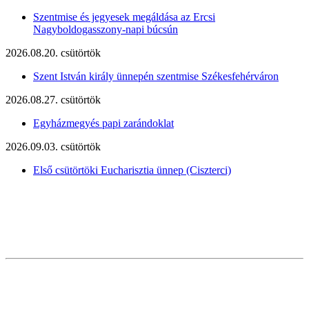
Szentmise és jegyesek megáldása az Ercsi
Nagyboldogasszony-napi búcsún
2026.08.20. csütörtök
Szent István király ünnepén szentmise Székesfehérváron
2026.08.27. csütörtök
Egyházmegyés papi zarándoklat
2026.09.03. csütörtök
Első csütörtöki Eucharisztia ünnep (Ciszterci)