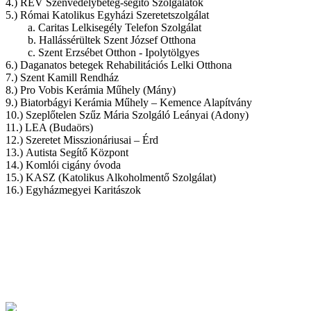
4.) RÉV Szenvedélybeteg-segítő Szolgálatok
5.) Római Katolikus Egyházi Szeretetszolgálat
a. Caritas Lelkisegély Telefon Szolgálat
b. Hallássérültek Szent József Otthona
c. Szent Erzsébet Otthon - Ipolytölgyes
6.) Daganatos betegek Rehabilitációs Lelki Otthona
7.) Szent Kamill Rendház
8.) Pro Vobis Kerámia Műhely (Mány)
9.) Biatorbágyi Kerámia Műhely – Kemence Alapítvány
10.) Szeplőtelen Szűz Mária Szolgáló Leányai (Adony)
11.) LEA (Budaörs)
12.) Szeretet Misszionáriusai – Érd
13.) Autista Segítő Központ
14.) Komlói cigány óvoda
15.) KASZ (Katolikus Alkoholmentő Szolgálat)
16.) Egyházmegyei Karitászok