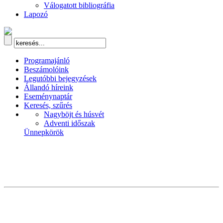
Válogatott bibliográfia
Lapozó
Programajánló
Beszámolóink
Legutóbbi bejegyzések
Állandó híreink
Eseménynaptár
Keresés, szűrés
Nagyböjt és húsvét
Adventi időszak
Ünnepkörök