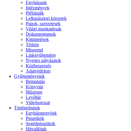
Egyházunk
Intézmények
Plébániák
Lelkipásztori körzetek
Papok, szerzetesek
Világi munkatársak
Dokumentumok
Kitüntetések
Térkép
Miserend
Linkgyűjtemény
Nyertes pályázatok
Közbeszerzés
Adatvédelem
Gyűjteményeink
Bemutatás
Könyvtár
Múzeum
Levéltár
Videósorozat
Történelmünk
Egyházmegyénk
Püspökök
Segédpüspökök
Hitvallóink