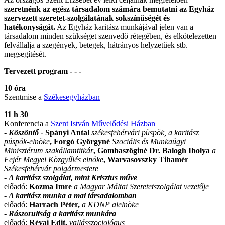
szeretnénk az egész társadalom számára bemutatni az Egyház
szervezett szeretet-szolgálatának sokszínűségét és
hatékonyságát.
Az Egyház karitász munkájával jelen van a
társadalom minden szükséget szenvedő rétegében, és elkötelezetten
felvállalja a szegények, betegek, hátrányos helyzetűek stb.
megsegítését.
Tervezett program - - -
10 óra
Szentmise a
Székesegyházban
11 h 30
Konferencia a
Szent István Művelődési Házban
-
Köszöntő -
Spányi Antal
székesfehérvári püspök, a karitász
püspök-elnöke
, Forgó Györgyné
Szociális és Munkaügyi
Minisztérum szakállamtitkár
, Gombaszöginé Dr. Balogh Ibolya
a
Fejér Megyei Közgyűlés elnöke
, Warvasovszky Tihamér
Székesfehérvár polgármestere
-
A karitász szolgálat, mint Krisztus műve
előadó:
Kozma Imre
a Magyar Máltai Szeretetszolgálat vezetője
-
A karitász munka a mai társadalomban
előadó:
Harrach Péter,
a KDNP alelnöke
-
Rászorultság a karitász munkára
előadó:
Révai Edit,
vallásszociológus