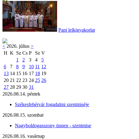
Papi lelkigyakorlat
<
2026. július
>
H
K
Sz
Cs
P
Sz
V
1
2
3
4
5
6
7
8
9
10
11
12
13
14
15
16
17
18
19
20
21
22
23
24
25
26
27
28
29
30
31
2026.08.14. péntek
Székesfehérvár fogadalmi szentmiséje
2026.08.15. szombat
Nagyboldogasszony ünnep - szentmise
2026.08.16. vasárnap