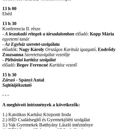
13 h 00
Ebéd
13 h 30
Konferencia II. része
-
A leszakadó rétegek a társadalomban
előadó:
Kopp Mária
egyetemi tanár
-
Az Egyház szeretet-szolgálata
előadók:
Nagy Károly
Országos Karitsáz igazgató
,
Endrődy
Zsuzsanna
Szeretetszolgálat vezetője
-
Plébániai karitász szolgálat
előadó:
Begov Ferencné
Karitász vezető
15 h 30
Zárszó -
Spányi Antal
Sajtótájékoztató
- - -
A meghívott intézmények a következők:
1.) Katolikus Karitász Központi Iroda
2.) HÍD Családsegítő és Gyermekjóléti szolgálat
3.) Vak Gyermekek Batthyány László intézménye