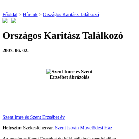
Főoldal
>
Híreink
>
Országos Karitász Találkozó
Országos Karitász Találkozó
2007. 06. 02.
Szent Imre és Szent Erzsébet év
Helyszín:
Székesfehérvár,
Szent István Művelődési Ház
Az országos Szent Erzsébet év lelki céljainak megfelelően