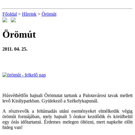
Főoldal
>
Híreink
>
Örömút
Örömút
2011. 04. 25.
Húsvéthétfőn hajnali Örömutat tartunk a Palotavárosi tavak mellett
levő Királyparkban. Gyülekező a Székelykapunál.
A résztvevők a feltámadás utáni eseményeket elmélkedik végig
örömút formájában, mely hajnali 5 órakor kezdődik és körülbelül
egy órás időtartamú. Érdemes melegen öltözni, mert napkelte előtt
hideg van!