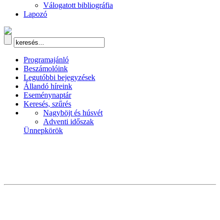
Válogatott bibliográfia
Lapozó
Programajánló
Beszámolóink
Legutóbbi bejegyzések
Állandó híreink
Eseménynaptár
Keresés, szűrés
Nagyböjt és húsvét
Adventi időszak
Ünnepkörök