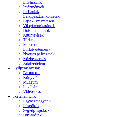
Egyházunk
Intézmények
Plébániák
Lelkipásztori körzetek
Papok, szerzetesek
Világi munkatársak
Dokumentumok
Kitüntetések
Térkép
Miserend
Linkgyűjtemény
Nyertes pályázatok
Közbeszerzés
Adatvédelem
Gyűjteményeink
Bemutatás
Könyvtár
Múzeum
Levéltár
Videósorozat
Történelmünk
Egyházmegyénk
Püspökök
Segédpüspökök
Hitvallóink