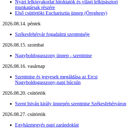
Nyári lelkigyakorlat hitoktatók és világi lelkipásztori
munkatársak részére
Első csütörtöki Eucharisztia ünnep (Öreghegy)
2026.08.14. péntek
Székesfehérvár fogadalmi szentmiséje
2026.08.15. szombat
Nagyboldogasszony ünnep - szentmise
2026.08.16. vasárnap
Szentmise és jegyesek megáldása az Ercsi
Nagyboldogasszony-napi búcsún
2026.08.20. csütörtök
Szent István király ünnepén szentmise Székesfehérváron
2026.08.27. csütörtök
Egyházmegyés papi zarándoklat