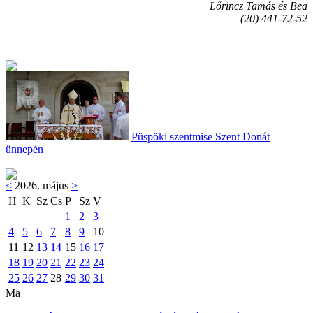
Lőrincz Tamás és Bea
(20) 441-72-52
Püspöki szentmise Szent Donát
ünnepén
<
2026. május
>
H
K
Sz
Cs
P
Sz
V
1
2
3
4
5
6
7
8
9
10
11
12
13
14
15
16
17
18
19
20
21
22
23
24
25
26
27
28
29
30
31
Ma