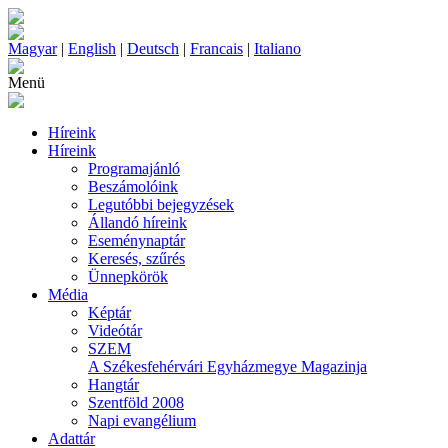
Magyar
|
English
|
Deutsch
|
Francais
|
Italiano
Menü
Híreink
Híreink
Programajánló
Beszámolóink
Legutóbbi bejegyzések
Állandó híreink
Eseménynaptár
Keresés, szűrés
Ünnepkörök
Média
Képtár
Videótár
SZEM
A Székesfehérvári Egyházmegye Magazinja
Hangtár
Szentföld 2008
Napi evangélium
Adattár