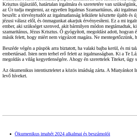
Krisztus újjászülő, határtalan irgalmára és szeretetére van szükségünk
az Úr tudja megtenni, az egyetlen Irgalmas Szamaritánus, aki irgalmass
beszélt: a törvénytudót az irgalmatlanság lelkülete késztette újabb és
jézusi válasz elől, és önmagunkat akarjuk érvényesíteni. Ez a mi irgal
ember, aki szükséget szenved, akit bármilyen módon megtámadtak, kifosz
szamaritánus, Jézus Krisztus. Ő gyógyított, megoldást adott, hogyan é
másik felett, hogy miért nem vigyázott magára. Ne mentegetőzzünk,
Beszéde végén a püspök arra biztatott, ha valaki bajba kerül, és mi tal
embertársad. Isten nem terhel erő felett az irgalmasságban. Ki a Te Lá
megoldás a világ kegyetlenségére. Ahogy én szerettelek Titeket, úgy sz
Az ökumenikus istentiszteletet a közös imádság zárta. A Miatyánkot I
levő híveket.
Ökumenikus imahét 2024 alkalmai és beszámolói