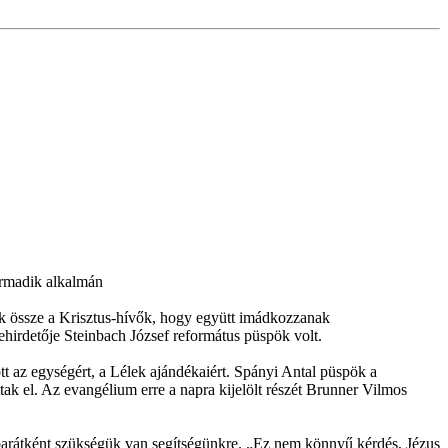
harmadik alkalmán
k össze a Krisztus-hívők, hogy együtt imádkozzanak
igehirdetője Steinbach József református püspök volt.
tt az egységért, a Lélek ajándékaiért. Spányi Antal püspök a
ttak el. Az evangélium erre a napra kijelölt részét Brunner Vilmos
elebarátként szükségük van segítségünkre. „Ez nem könnyű kérdés, Jézus