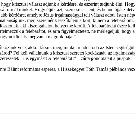
, hogy krisztusi választ adjunk a kérdésre, és eszerint tudjunk élni. Ho
á formál minket. Hogy éljük azt, szeressük Istent, és benne újjászületv
 újabb kérdésre, amelyre Jézus irgalmassággal teli választ adott. Isten n
matlanságunk, mert szeretnénk leszűkíteni a kört, ki nem a felebarátom. 
tottak, aki kiszolgáltatott helyzetbe került. A felebarátodat észre kel
rtelmezzük a felebarátot, és arra figyelmeztetett, ne mérlegeljük, hogy 
 hogy nekünk is megvan a magunk baja.”
álkozunk vele, akkor lássuk meg, minket rendelt oda az Isten segítségül.
zárod? Fel kell vállalnunk a krisztusi szeretet kockázatát, az irgalmass
eressétek Ti is egymást! A felebarátot!” – zárta gondolatait a püspök.
mre Bálint református esperes, a Hiszekegyet Tóth Tamás plébános veze