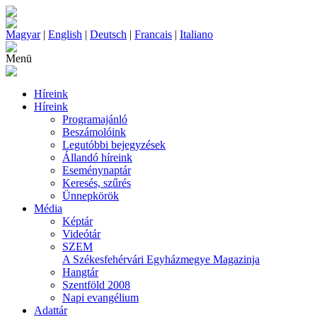
Magyar
|
English
|
Deutsch
|
Francais
|
Italiano
Menü
Híreink
Híreink
Programajánló
Beszámolóink
Legutóbbi bejegyzések
Állandó híreink
Eseménynaptár
Keresés, szűrés
Ünnepkörök
Média
Képtár
Videótár
SZEM
A Székesfehérvári Egyházmegye Magazinja
Hangtár
Szentföld 2008
Napi evangélium
Adattár