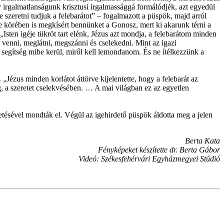
gy irgalmatlanságunk krisztusi irgalmassággá formálódjék, azt egyedül
e szeretni tudjuk a felebarátot” – fogalmazott a püspök, majd arról
épe körében is megkísért bennünket a Gonosz, mert ki akarunk térni a
„Isten igéje tükröt tart elénk, Jézus azt mondja, a felebarátom minden
l venni, meglátni, megszánni és cselekedni. Mint az igazi
a segítség mibe kerül, miről kell lemondanom. És ne ítélkezzünk a
 „Jézus minden korlátot áttörve kijelentette, hogy a felebarát az
ág, a szeretet cselekvésében. … A mai világban ez az egyetlen
tésével mondták el. Végül az igehirdető püspök áldotta meg a jelen
Berta Kata
Fényképeket készítette dr. Berta Gábor
Videó: Székesfehérvári Egyházmegyei Stúdió