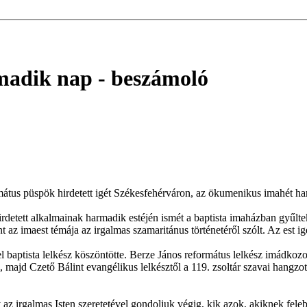
madik nap
- beszámoló
ormátus püspök hirdetett igét Székesfehérváron, az ökumenikus imahét 
etett alkalmainak harmadik estéjén ismét a baptista imaházban gyűlte
rint az imaest témája az irgalmas szamaritánus történetéről szólt. Az est 
 baptista lelkész köszöntötte. Berze János református lelkész imádkozo
l, majd Czető Bálint evangélikus lelkésztől a 119. zsoltár szavai hangzo
gy az irgalmas Isten szeretetével gondoljuk végig, kik azok, akiknek f