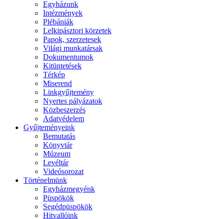
Egyházunk
Intézmények
Plébániák
Lelkipásztori körzetek
Papok, szerzetesek
Világi munkatársak
Dokumentumok
Kitüntetések
Térkép
Miserend
Linkgyűjtemény
Nyertes pályázatok
Közbeszerzés
Adatvédelem
Gyűjteményeink
Bemutatás
Könyvtár
Múzeum
Levéltár
Videósorozat
Történelmünk
Egyházmegyénk
Püspökök
Segédpüspökök
Hitvallóink