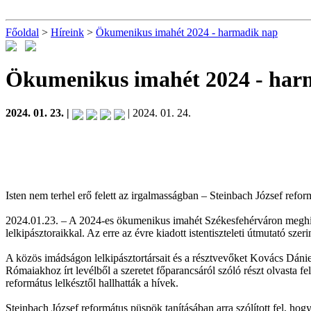
Főoldal
>
Híreink
>
Ökumenikus imahét 2024 - harmadik nap
Ökumenikus imahét 2024 - har
2024. 01. 23. |
| 2024. 01. 24.
Isten nem terhel erő felett az irgalmasságban – Steinbach József ref
2024.01.23. – A 2024-es ökumenikus imahét Székesfehérváron meghird
lelkipásztoraikkal. Az erre az évre kiadott istentiszteleti útmutató sze
A közös imádságon lelkipásztortársait és a résztvevőket Kovács Dániel
Rómaiakhoz írt levélből a szeretet főparancsáról szóló részt olvasta fe
református lelkésztől hallhatták a hívek.
Steinbach József református püspök tanításában arra szólított fel, ho