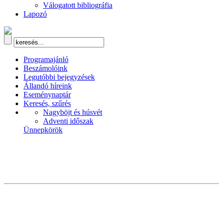
Válogatott bibliográfia
Lapozó
Programajánló
Beszámolóink
Legutóbbi bejegyzések
Állandó híreink
Eseménynaptár
Keresés, szűrés
Nagyböjt és húsvét
Adventi időszak
Ünnepkörök