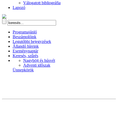
Válogatott bibliográfia
Lapozó
Programajánló
Beszámolóink
Legutóbbi bejegyzések
Állandó híreink
Eseménynaptár
Keresés, szűrés
Nagyböjt és húsvét
Adventi időszak
Ünnepkörök