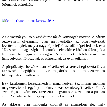
hívek ráfeleltek: "Istennek legyen hála!" Eztán következett a húsvéti
örömének eléneklése.
Az olvasmányok fölolvasását zsoltár és könyörgés követte. A három
ószövetségi olvasmány után meggyújtották az oltárgyertyákat,
levették a leplet, mely a nagyböjt elejétől az oltárképet fedte el, és a
"Dicsőség a magasságban Istennek!" eléneklése közben fölzúgtak a
templom harangjai és csengői. A szentlecke fölolvasása után
ünnepélyesen fölvezették és elénekelték az evangéliumot.
A püspök atya beszéde után következett a keresztségi szertartás, a
keresztség megújítása, a víz megáldása és a mindenszentek
litániájának elimádkozása.
Egy katekumen keresztelkedett, majd négyen (az immár újonnan
megkeresztelttel együtt) a bérmálkozás szentéségét vették föl. A
szentségek fölvételéhez kezeseikkel együtt sorakoztak föl a püspök
előtt. Az eukarisztia liturgiáját örömmel ünnepel.
Az áldozás után mindenki kivonult az altemplom elé, mely