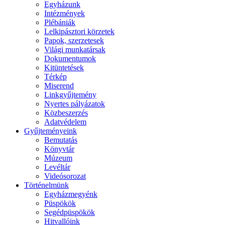
Egyházunk
Intézmények
Plébániák
Lelkipásztori körzetek
Papok, szerzetesek
Világi munkatársak
Dokumentumok
Kitüntetések
Térkép
Miserend
Linkgyűjtemény
Nyertes pályázatok
Közbeszerzés
Adatvédelem
Gyűjteményeink
Bemutatás
Könyvtár
Múzeum
Levéltár
Videósorozat
Történelmünk
Egyházmegyénk
Püspökök
Segédpüspökök
Hitvallóink