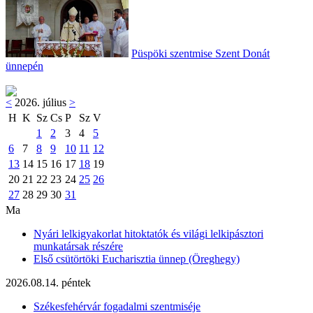
Püspöki szentmise Szent Donát
ünnepén
<
2026. július
>
H
K
Sz
Cs
P
Sz
V
1
2
3
4
5
6
7
8
9
10
11
12
13
14
15
16
17
18
19
20
21
22
23
24
25
26
27
28
29
30
31
Ma
Nyári lelkigyakorlat hitoktatók és világi lelkipásztori
munkatársak részére
Első csütörtöki Eucharisztia ünnep (Öreghegy)
2026.08.14. péntek
Székesfehérvár fogadalmi szentmiséje