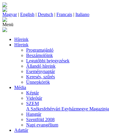
Magyar
|
English
|
Deutsch
|
Francais
|
Italiano
Menü
Híreink
Híreink
Programajánló
Beszámolóink
Legutóbbi bejegyzések
Állandó híreink
Eseménynaptár
Keresés, szűrés
Ünnepkörök
Média
Képtár
Videótár
SZEM
A Székesfehérvári Egyházmegye Magazinja
Hangtár
Szentföld 2008
Napi evangélium
Adattár