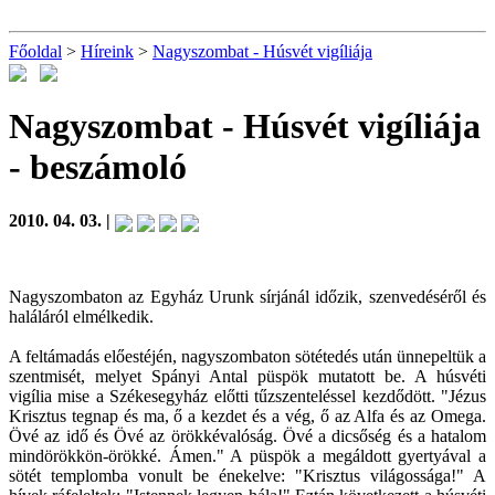
Főoldal
>
Híreink
>
Nagyszombat - Húsvét vigíliája
Nagyszombat - Húsvét vigíliája
- beszámoló
2010. 04. 03. |
Nagyszombaton az Egyház Urunk sírjánál időzik, szenvedéséről és
haláláról elmélkedik.
A feltámadás előestéjén, nagyszombaton sötétedés után ünnepeltük a
szentmisét, melyet Spányi Antal püspök mutatott be. A húsvéti
vigília mise a Székesegyház előtti tűzszenteléssel kezdődött. "Jézus
Krisztus tegnap és ma, ő a kezdet és a vég, ő az Alfa és az Omega.
Övé az idő és Övé az örökkévalóság. Övé a dicsőség és a hatalom
mindörökkön-örökké. Ámen." A püspök a megáldott gyertyával a
sötét templomba vonult be énekelve: "Krisztus világossága!" A