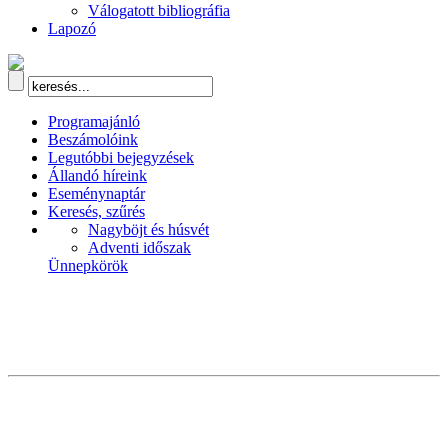
Válogatott bibliográfia
Lapozó
Programajánló
Beszámolóink
Legutóbbi bejegyzések
Állandó híreink
Eseménynaptár
Keresés, szűrés
Nagyböjt és húsvét
Adventi időszak
Ünnepkörök