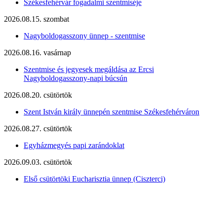
Székesfehérvár fogadalmi szentmiséje
2026.08.15. szombat
Nagyboldogasszony ünnep - szentmise
2026.08.16. vasárnap
Szentmise és jegyesek megáldása az Ercsi
Nagyboldogasszony-napi búcsún
2026.08.20. csütörtök
Szent István király ünnepén szentmise Székesfehérváron
2026.08.27. csütörtök
Egyházmegyés papi zarándoklat
2026.09.03. csütörtök
Első csütörtöki Eucharisztia ünnep (Ciszterci)