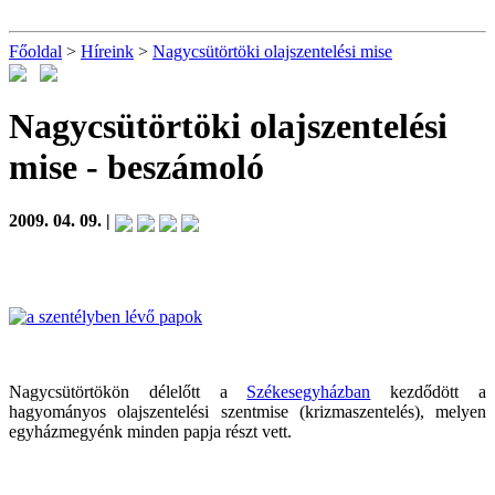
Főoldal
>
Híreink
>
Nagycsütörtöki olajszentelési mise
Nagycsütörtöki olajszentelési
mise
- beszámoló
2009. 04. 09. |
Nagycsütörtökön délelőtt a
Székesegyházban
kezdődött a
hagyományos olajszentelési szentmise (krizmaszentelés), melyen
egyházmegyénk minden papja részt vett.