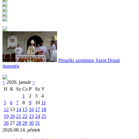
Püspöki szentmise Szent Donát
ünnepén
<
2026. január
>
H
K
Sz
Cs
P
Sz
V
1
2
3
4
5
6
7
8
9
10
11
12
13
14
15
16
17
18
19
20
21
22
23
24
25
26
27
28
29
30
31
2026.08.14. péntek