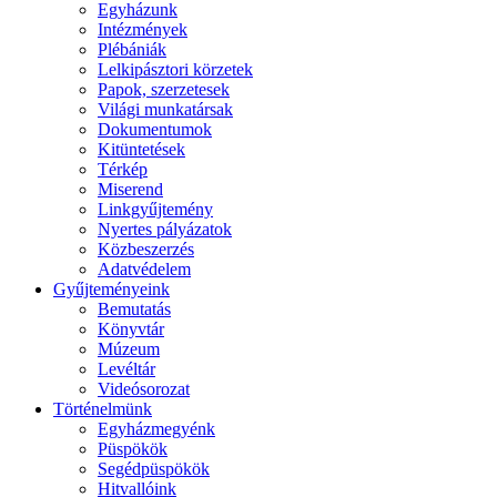
Egyházunk
Intézmények
Plébániák
Lelkipásztori körzetek
Papok, szerzetesek
Világi munkatársak
Dokumentumok
Kitüntetések
Térkép
Miserend
Linkgyűjtemény
Nyertes pályázatok
Közbeszerzés
Adatvédelem
Gyűjteményeink
Bemutatás
Könyvtár
Múzeum
Levéltár
Videósorozat
Történelmünk
Egyházmegyénk
Püspökök
Segédpüspökök
Hitvallóink