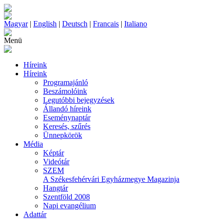
Magyar
|
English
|
Deutsch
|
Francais
|
Italiano
Menü
Híreink
Híreink
Programajánló
Beszámolóink
Legutóbbi bejegyzések
Állandó híreink
Eseménynaptár
Keresés, szűrés
Ünnepkörök
Média
Képtár
Videótár
SZEM
A Székesfehérvári Egyházmegye Magazinja
Hangtár
Szentföld 2008
Napi evangélium
Adattár