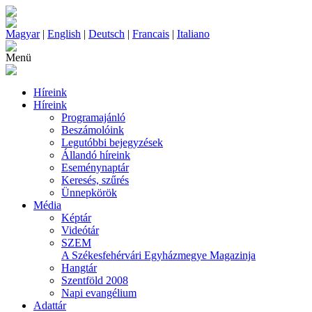
Magyar
|
English
|
Deutsch
|
Francais
|
Italiano
Menü
Híreink
Híreink
Programajánló
Beszámolóink
Legutóbbi bejegyzések
Állandó híreink
Eseménynaptár
Keresés, szűrés
Ünnepkörök
Média
Képtár
Videótár
SZEM
A Székesfehérvári Egyházmegye Magazinja
Hangtár
Szentföld 2008
Napi evangélium
Adattár