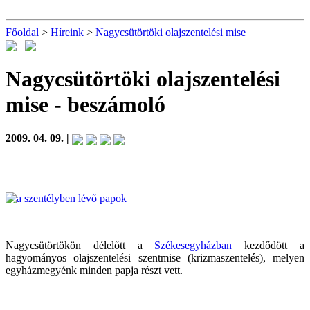
Főoldal
>
Híreink
>
Nagycsütörtöki olajszentelési mise
Nagycsütörtöki olajszentelési
mise
- beszámoló
2009. 04. 09. |
Nagycsütörtökön délelőtt a
Székesegyházban
kezdődött a
hagyományos olajszentelési szentmise (krizmaszentelés), melyen
egyházmegyénk minden papja részt vett.