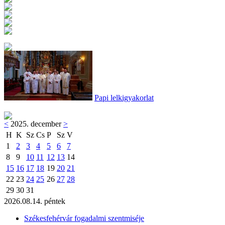
Papi lelkigyakorlat
<
2025. december
>
H
K
Sz
Cs
P
Sz
V
1
2
3
4
5
6
7
8
9
10
11
12
13
14
15
16
17
18
19
20
21
22
23
24
25
26
27
28
29
30
31
2026.08.14. péntek
Székesfehérvár fogadalmi szentmiséje