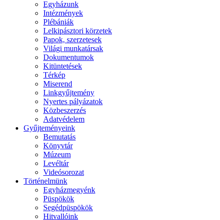
Egyházunk
Intézmények
Plébániák
Lelkipásztori körzetek
Papok, szerzetesek
Világi munkatársak
Dokumentumok
Kitüntetések
Térkép
Miserend
Linkgyűjtemény
Nyertes pályázatok
Közbeszerzés
Adatvédelem
Gyűjteményeink
Bemutatás
Könyvtár
Múzeum
Levéltár
Videósorozat
Történelmünk
Egyházmegyénk
Püspökök
Segédpüspökök
Hitvallóink