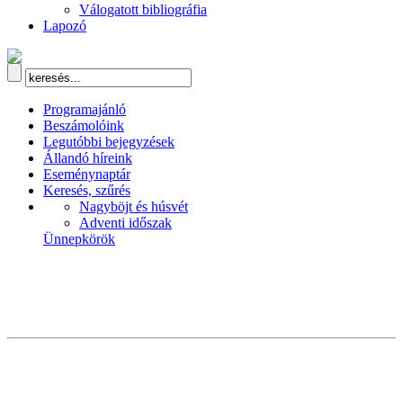
Válogatott bibliográfia
Lapozó
Programajánló
Beszámolóink
Legutóbbi bejegyzések
Állandó híreink
Eseménynaptár
Keresés, szűrés
Nagyböjt és húsvét
Adventi időszak
Ünnepkörök