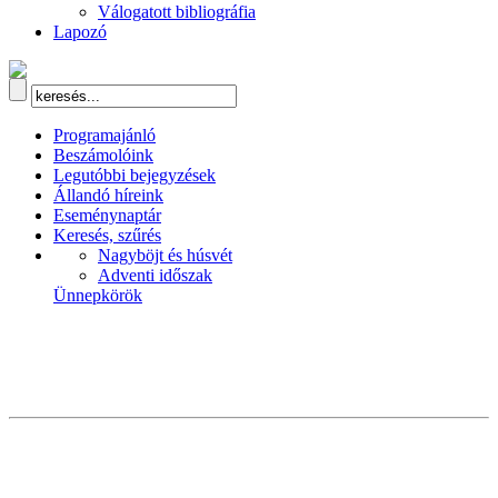
Válogatott bibliográfia
Lapozó
Programajánló
Beszámolóink
Legutóbbi bejegyzések
Állandó híreink
Eseménynaptár
Keresés, szűrés
Nagyböjt és húsvét
Adventi időszak
Ünnepkörök