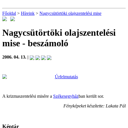
Főoldal
>
Híreink
>
Nagycsütörtöki olajszentelési mise
Nagycsütörtöki olajszentelési
mise
- beszámoló
2006. 04. 13. |
A krizmaszentelési misére a
Székesegyház
ban került sor.
Fényképeket készítette: Lakata Pál
Képtár