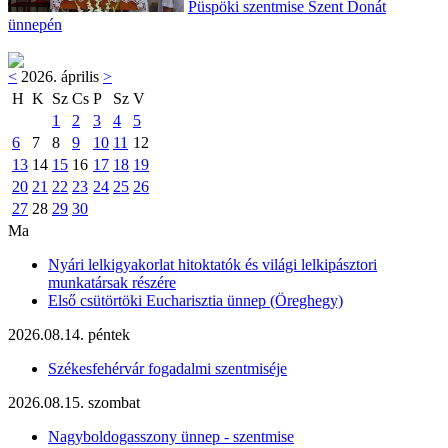
Püspöki szentmise Szent Donát
ünnepén
<
2026. április
>
H
K
Sz
Cs
P
Sz
V
1
2
3
4
5
6
7
8
9
10
11
12
13
14
15
16
17
18
19
20
21
22
23
24
25
26
27
28
29
30
Ma
Nyári lelkigyakorlat hitoktatók és világi lelkipásztori
munkatársak részére
Első csütörtöki Eucharisztia ünnep (Öreghegy)
2026.08.14. péntek
Székesfehérvár fogadalmi szentmiséje
2026.08.15. szombat
Nagyboldogasszony ünnep - szentmise