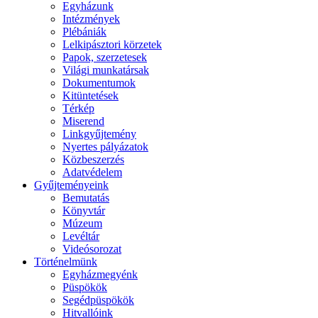
Egyházunk
Intézmények
Plébániák
Lelkipásztori körzetek
Papok, szerzetesek
Világi munkatársak
Dokumentumok
Kitüntetések
Térkép
Miserend
Linkgyűjtemény
Nyertes pályázatok
Közbeszerzés
Adatvédelem
Gyűjteményeink
Bemutatás
Könyvtár
Múzeum
Levéltár
Videósorozat
Történelmünk
Egyházmegyénk
Püspökök
Segédpüspökök
Hitvallóink