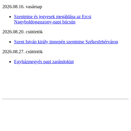
2026.08.16. vasárnap
Szentmise és jegyesek megáldása az Ercsi
Nagyboldogasszony-napi búcsún
2026.08.20. csütörtök
Szent István király ünnepén szentmise Székesfehérváron
2026.08.27. csütörtök
Egyházmegyés papi zarándoklat