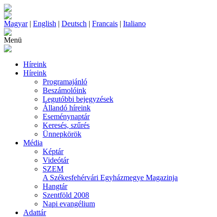
Magyar
|
English
|
Deutsch
|
Francais
|
Italiano
Menü
Híreink
Híreink
Programajánló
Beszámolóink
Legutóbbi bejegyzések
Állandó híreink
Eseménynaptár
Keresés, szűrés
Ünnepkörök
Média
Képtár
Videótár
SZEM
A Székesfehérvári Egyházmegye Magazinja
Hangtár
Szentföld 2008
Napi evangélium
Adattár