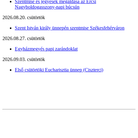
Szentmise és jegyesek megáldása az Ercsi
Nagyboldogasszony-napi búcsún
2026.08.20. csütörtök
Szent István király ünnepén szentmise Székesfehérváron
2026.08.27. csütörtök
Egyházmegyés papi zarándoklat
2026.09.03. csütörtök
Első csütörtöki Eucharisztia ünnep (Ciszterci)