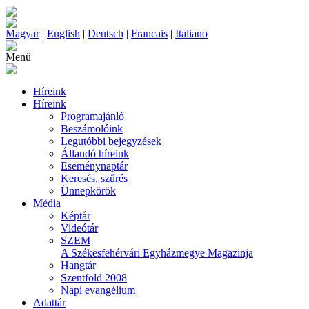
Magyar
|
English
|
Deutsch
|
Francais
|
Italiano
Menü
Híreink
Híreink
Programajánló
Beszámolóink
Legutóbbi bejegyzések
Állandó híreink
Eseménynaptár
Keresés, szűrés
Ünnepkörök
Média
Képtár
Videótár
SZEM
A Székesfehérvári Egyházmegye Magazinja
Hangtár
Szentföld 2008
Napi evangélium
Adattár