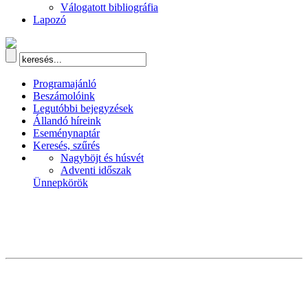
Válogatott bibliográfia
Lapozó
Programajánló
Beszámolóink
Legutóbbi bejegyzések
Állandó híreink
Eseménynaptár
Keresés, szűrés
Nagyböjt és húsvét
Adventi időszak
Ünnepkörök