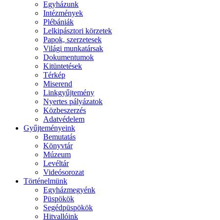
Egyházunk
Intézmények
Plébániák
Lelkipásztori körzetek
Papok, szerzetesek
Világi munkatársak
Dokumentumok
Kitüntetések
Térkép
Miserend
Linkgyűjtemény
Nyertes pályázatok
Közbeszerzés
Adatvédelem
Gyűjteményeink
Bemutatás
Könyvtár
Múzeum
Levéltár
Videósorozat
Történelmünk
Egyházmegyénk
Püspökök
Segédpüspökök
Hitvallóink