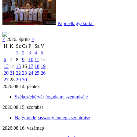
Papi lelkigyakorlat
<
2026. április
>
H
K
Sz
Cs
P
Sz
V
1
2
3
4
5
6
7
8
9
10
11
12
13
14
15
16
17
18
19
20
21
22
23
24
25
26
27
28
29
30
2026.08.14. péntek
Székesfehérvár fogadalmi szentmiséje
2026.08.15. szombat
Nagyboldogasszony ünnep - szentmise
2026.08.16. vasárnap