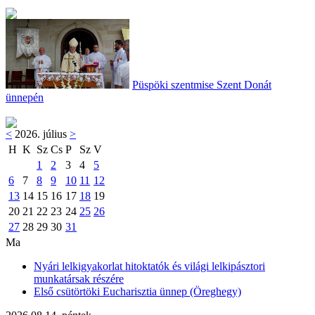
Püspöki szentmise Szent Donát
ünnepén
<
2026. július
>
H
K
Sz
Cs
P
Sz
V
1
2
3
4
5
6
7
8
9
10
11
12
13
14
15
16
17
18
19
20
21
22
23
24
25
26
27
28
29
30
31
Ma
Nyári lelkigyakorlat hitoktatók és világi lelkipásztori
munkatársak részére
Első csütörtöki Eucharisztia ünnep (Öreghegy)