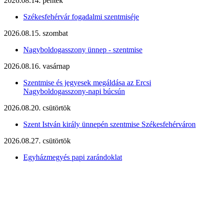
2026.08.14. péntek
Székesfehérvár fogadalmi szentmiséje
2026.08.15. szombat
Nagyboldogasszony ünnep - szentmise
2026.08.16. vasárnap
Szentmise és jegyesek megáldása az Ercsi
Nagyboldogasszony-napi búcsún
2026.08.20. csütörtök
Szent István király ünnepén szentmise Székesfehérváron
2026.08.27. csütörtök
Egyházmegyés papi zarándoklat