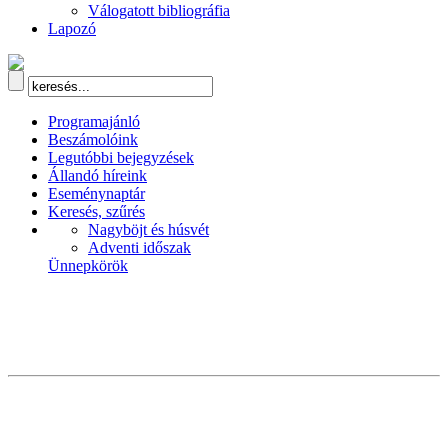
Válogatott bibliográfia
Lapozó
Programajánló
Beszámolóink
Legutóbbi bejegyzések
Állandó híreink
Eseménynaptár
Keresés, szűrés
Nagyböjt és húsvét
Adventi időszak
Ünnepkörök