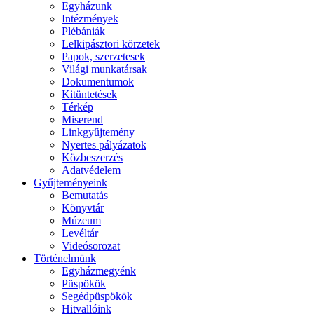
Egyházunk
Intézmények
Plébániák
Lelkipásztori körzetek
Papok, szerzetesek
Világi munkatársak
Dokumentumok
Kitüntetések
Térkép
Miserend
Linkgyűjtemény
Nyertes pályázatok
Közbeszerzés
Adatvédelem
Gyűjteményeink
Bemutatás
Könyvtár
Múzeum
Levéltár
Videósorozat
Történelmünk
Egyházmegyénk
Püspökök
Segédpüspökök
Hitvallóink