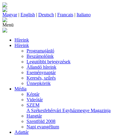
Magyar
|
English
|
Deutsch
|
Francais
|
Italiano
Menü
Híreink
Híreink
Programajánló
Beszámolóink
Legutóbbi bejegyzések
Állandó híreink
Eseménynaptár
Keresés, szűrés
Ünnepkörök
Média
Képtár
Videótár
SZEM
A Székesfehérvári Egyházmegye Magazinja
Hangtár
Szentföld 2008
Napi evangélium
Adattár