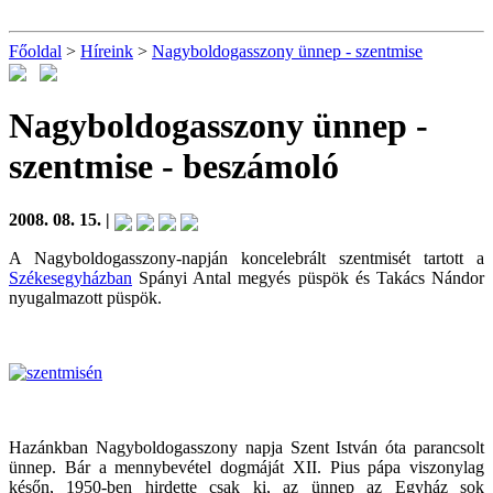
Főoldal
>
Híreink
>
Nagyboldogasszony ünnep - szentmise
Nagyboldogasszony ünnep -
szentmise
- beszámoló
2008. 08. 15. |
A Nagyboldogasszony-napján koncelebrált szentmisét tartott a
Székesegyházban
Spányi Antal megyés püspök és Takács Nándor
nyugalmazott püspök.
Hazánkban Nagyboldogasszony napja Szent István óta parancsolt
ünnep. Bár a mennybevétel dogmáját XII. Pius pápa viszonylag
későn, 1950-ben hirdette csak ki, az ünnep az Egyház sok