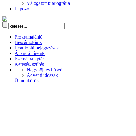
Válogatott bibliográfia
Lapozó
Programajánló
Beszámolóink
Legutóbbi bejegyzések
Állandó híreink
Eseménynaptár
Keresés, szűrés
Nagyböjt és húsvét
Adventi időszak
Ünnepkörök