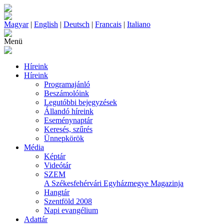
Magyar
|
English
|
Deutsch
|
Francais
|
Italiano
Menü
Híreink
Híreink
Programajánló
Beszámolóink
Legutóbbi bejegyzések
Állandó híreink
Eseménynaptár
Keresés, szűrés
Ünnepkörök
Média
Képtár
Videótár
SZEM
A Székesfehérvári Egyházmegye Magazinja
Hangtár
Szentföld 2008
Napi evangélium
Adattár