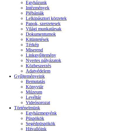
Egyházunk
Intézmények
Plébániák
Lelkipásztori körzetek
Papok, szerzetesek
Világi munkatársak
Dokumentumok
Kitüntetések
Térkép
Miserend
Linkgyűjtemény
Nyertes pályázatok
Közbeszerzés
Adatvédelem
Gyűjteményeink
Bemutatás
Könyvtár
Múzeum
Levéltár
Videósorozat
Történelmünk
Egyházmegyénk
Püspökök
Segédpüspökök
Hitvallóink