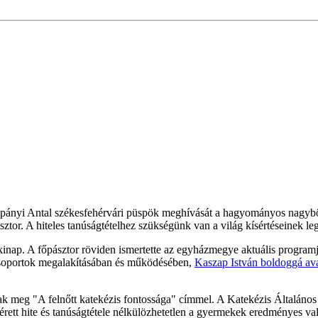
ni Spányi Antal székesfehérvári püspök meghívását a hagyományos nagyböj
ztor. A hiteles tanúságtételhez szükségünk van a világ kísértéseinek le
kinap. A főpásztor röviden ismertette az egyházmegye aktuális programjait
csoportok megalakításában és működésében,
Kaszap István boldoggá av
tak meg "A felnőtt katekézis fontossága" címmel. A Katekézis Általáno
k érett hite és tanúságtétele nélkülözhetetlen a gyermekek eredményes va