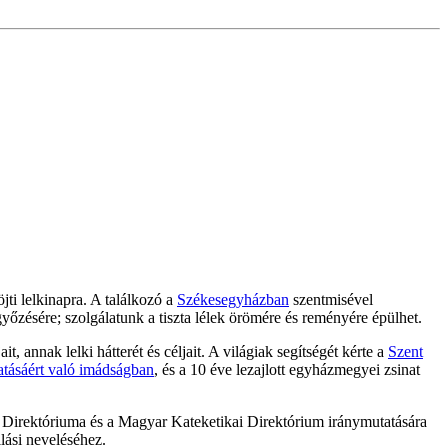
ti lelkinapra. A találkozó a
Székesegyházban
szentmisével
győzésére; szolgálatunk a tiszta lélek örömére és reményére épülhet.
, annak lelki hátterét és céljait. A világiak segítségét kérte a
Szent
atásáért való imádságban
, és a 10 éve lezajlott egyházmegyei zsinat
s Direktóriuma és a Magyar Kateketikai Direktórium iránymutatására
llási neveléséhez.