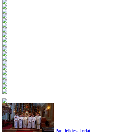
Papi lelkigyakorlat