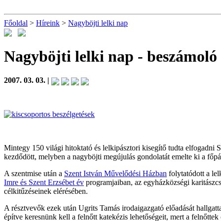
Főoldal
>
Híreink
>
Nagyböjti lelki nap
Nagyböjti lelki nap
- beszámoló
2007. 03. 03. |
Mintegy 150 világi hitoktató és lelkipásztori kisegítő tudta elfogad
kezdődött, melyben a nagyböjti megújulás gondolatát emelte ki a főpás
A szentmise után a
Szent István Művelődési Házban
folytatódott a lel
Imre és Szent Erzsébet év
programjaiban, az egyházközségi karitász
célkitűzéseinek elérésében.
A résztvevők ezek után Ugrits Tamás irodaigazgató előadását hallgat
építve keresnünk kell a felnőtt katekézis lehetőségeit, mert a felnőtte