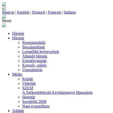
Magyar
|
English
|
Deutsch
|
Francais
|
Italiano
Menü
Híreink
Híreink
Programajánló
Beszámolóink
Legutóbbi bejegyzések
Állandó híreink
Eseménynaptár
Keresés, szűrés
Ünnepkörök
Média
Képtár
Videótár
SZEM
A Székesfehérvári Egyházmegye Magazinja
Hangtár
Szentföld 2008
Napi evangélium
Adattár