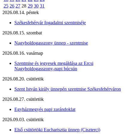
25
26
27
28
29
30
31
2026.08.14. péntek
Székesfehérvár fogadalmi szentmiséje
2026.08.15. szombat
Nagyboldogasszony ünnep - szentmise
2026.08.16. vasárnap
Szentmise és jegyesek megáldása az Ercsi
Nagyboldogasszony-napi búcsún
2026.08.20. csütörtök
Szent István király ünnepén szentmise Székesfehérváron
2026.08.27. csütörtök
Egyházmegyés papi zarándoklat
2026.09.03. csütörtök
Első csütörtöki Eucharisztia ünnep (Ciszterci)