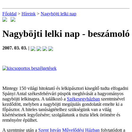
Főoldal
>
Híreink
>
Nagyböjti lelki nap
Nagyböjti lelki nap
- beszámoló
2007. 03. 03. |
Mintegy 150 világi hitoktató és lelkipásztori kisegítő tudta elfogadni
Spányi Antal székesfehérvári püspök meghívását a hagyományos
nagyböjti lelkinapra. A találkozó a
Székesegyházban
szentmisével
kezdődött, melyben a nagyböjti megújulás gondolatát emelte ki a
főpásztor. A hiteles tanúságtételhez szükségünk van a világ
kísértéseinek legyőzésére; szolgálatunk a tiszta lélek örömére és
reményére épülhet.
A szentmise után a
Szent István Művelődési Házban
folytatódott a