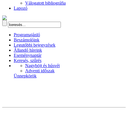
Válogatott bibliográfia
Lapozó
Programajánló
Beszámolóink
Legutóbbi bejegyzések
Állandó híreink
Eseménynaptár
Keresés, szűrés
Nagyböjt és húsvét
Adventi időszak
Ünnepkörök