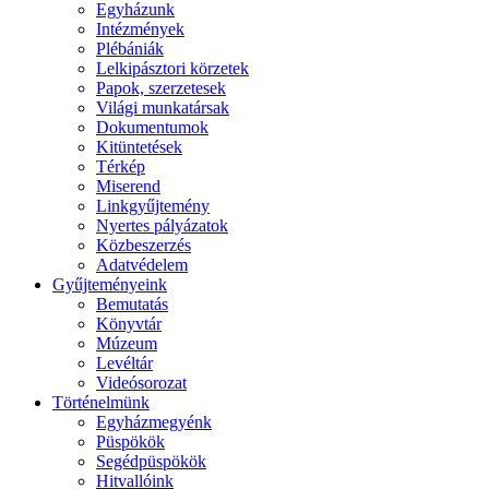
Egyházunk
Intézmények
Plébániák
Lelkipásztori körzetek
Papok, szerzetesek
Világi munkatársak
Dokumentumok
Kitüntetések
Térkép
Miserend
Linkgyűjtemény
Nyertes pályázatok
Közbeszerzés
Adatvédelem
Gyűjteményeink
Bemutatás
Könyvtár
Múzeum
Levéltár
Videósorozat
Történelmünk
Egyházmegyénk
Püspökök
Segédpüspökök
Hitvallóink