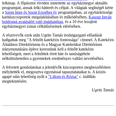
lelkinap. A főpásztor röviden ismertette az egyházmegye aktuális
programjait, annak lelki hátterét és céljait. A világiak segítségét kérte
a
Szent Imre és Szent Erzsébet év
programjaiban, az egyházközségi
karitászcsoportok megalakításában és működésében,
Kaszap István
boldoggá avatásáért való imádságban
, és a 10 éve lezajlott
egyházmegyei zsinat célkitűzéseinek elérésében.
A résztvevők ezek után Ugrits Tamás irodaigazgató előadását
hallgattak meg "A felnőtt katekézis fontossága" címmel. A Katekézis
Általános Direktóriuma és a Magyar Kateketikai Direktórium
iránymutatására építve keresnünk kell a felnőtt katekézis
lehetőségeit, mert a felnőttek érett hite és tanúságtétele
nélkülözhetetlen a gyermekek eredményes vallási neveléséhez.
A felvetett gondolatokat a jelenlévők kiscsoportos megbeszélésben
mélyítették el, megosztva egymással tapasztalataikat is. A közös
agapé után lehetőség nyílt a
"Liliom és Rózsa"
c. kiállítás
megtekintésére.
Ugrits Tamás