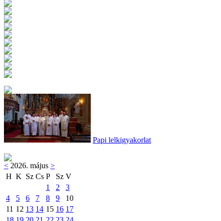
Papi lelkigyakorlat
<
2026. május
>
H
K
Sz
Cs
P
Sz
V
1
2
3
4
5
6
7
8
9
10
11
12
13
14
15
16
17
18
19
20
21
22
23
24