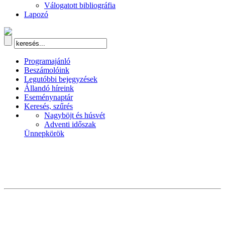
Válogatott bibliográfia
Lapozó
Programajánló
Beszámolóink
Legutóbbi bejegyzések
Állandó híreink
Eseménynaptár
Keresés, szűrés
Nagyböjt és húsvét
Adventi időszak
Ünnepkörök