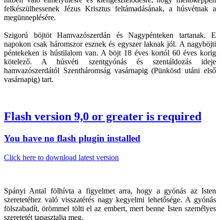
felkészülhessenek Jézus Krisztus feltámadásának, a húsvétnak a
megünneplésére.
Szigorú böjtöt Hamvazószerdán és Nagypénteken tartanak. E
napokon csak háromszor esznek és egyszer laknak jól. A nagyböjti
péntekeken is hústilalom van. A böjt 18 éves kortól 60 éves korig
kötelező. A húsvéti szentgyónás és szentáldozás ideje
hamvazószerdától Szentháromság vasárnapig (Pünkösd utáni első
vasárnapig) tart.
Flash version 9,0 or greater is required
You have no flash plugin installed
Click here to download latest version
Spányi Antal fölhívta a figyelmet arra, hogy a gyónás az Isten
szeretetéhez való visszatérés nagy kegyelmi lehetősége. A gyónás
fölszabadít, örömmel tölti el az embert, mert benne Isten személyes
szeretetét tapasztalja meg.