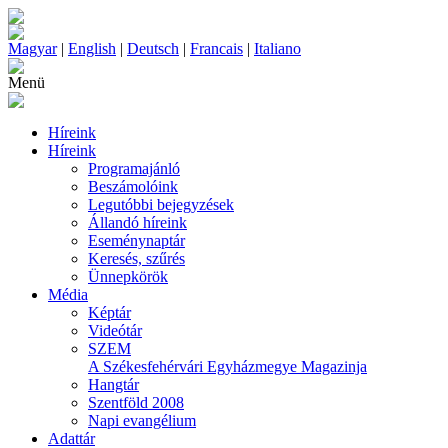
Magyar
|
English
|
Deutsch
|
Francais
|
Italiano
Menü
Híreink
Híreink
Programajánló
Beszámolóink
Legutóbbi bejegyzések
Állandó híreink
Eseménynaptár
Keresés, szűrés
Ünnepkörök
Média
Képtár
Videótár
SZEM
A Székesfehérvári Egyházmegye Magazinja
Hangtár
Szentföld 2008
Napi evangélium
Adattár