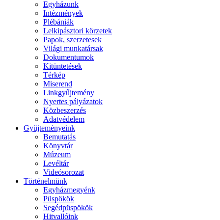
Egyházunk
Intézmények
Plébániák
Lelkipásztori körzetek
Papok, szerzetesek
Világi munkatársak
Dokumentumok
Kitüntetések
Térkép
Miserend
Linkgyűjtemény
Nyertes pályázatok
Közbeszerzés
Adatvédelem
Gyűjteményeink
Bemutatás
Könyvtár
Múzeum
Levéltár
Videósorozat
Történelmünk
Egyházmegyénk
Püspökök
Segédpüspökök
Hitvallóink