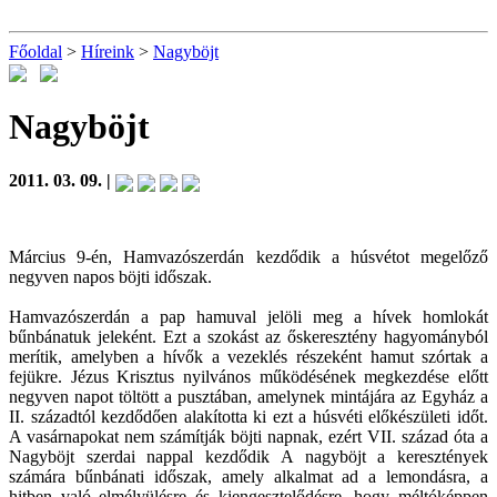
Főoldal
>
Híreink
>
Nagyböjt
Nagyböjt
2011. 03. 09. |
Március 9-én, Hamvazószerdán kezdődik a húsvétot megelőző
negyven napos böjti időszak.
Hamvazószerdán a pap hamuval jelöli meg a hívek homlokát
bűnbánatuk jeleként. Ezt a szokást az őskeresztény hagyományból
merítik, amelyben a hívők a vezeklés részeként hamut szórtak a
fejükre. Jézus Krisztus nyilvános működésének megkezdése előtt
negyven napot töltött a pusztában, amelynek mintájára az Egyház a
II. századtól kezdődően alakította ki ezt a húsvéti előkészületi időt.
A vasárnapokat nem számítják böjti napnak, ezért VII. század óta a
Nagyböjt szerdai nappal kezdődik A nagyböjt a keresztények
számára bűnbánati időszak, amely alkalmat ad a lemondásra, a
hitben való elmélyülésre és kiengesztelődésre, hogy méltóképpen