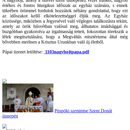
A nagyböjt, amely a húsvét szent ünnepéhez vezet minket, nagyon
értékes és fontos liturgikus időszak az egyház számára, s ennek
tükrében örömmel fordulok hozzátok néhány gondolattal, hogy ezt
az időszakot kellő elkötelezettséggel éljük meg. Az Egyház
közössége, miközben a Jegyesével való végleges találkozásra tekint,
amely az örök húsvétban valósul meg, állhatatos imádsággal és
buzgóbban gyakorolva az irgalmasság tetteit, fokozottan törekszik a
lélek megtisztulására, hogy a Megváltás misztériuma által még
bővebben merítsen a Krisztus Urunkban való új életből.
Pápai üzenet letöltése:
1103nagybojtpapa.pdf
Püspöki szentmise Szent Donát
ünnepén