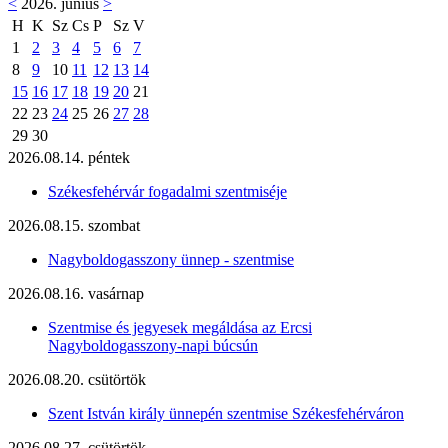
<
2026. június
>
H
K
Sz
Cs
P
Sz
V
1
2
3
4
5
6
7
8
9
10
11
12
13
14
15
16
17
18
19
20
21
22
23
24
25
26
27
28
29
30
2026.08.14. péntek
Székesfehérvár fogadalmi szentmiséje
2026.08.15. szombat
Nagyboldogasszony ünnep - szentmise
2026.08.16. vasárnap
Szentmise és jegyesek megáldása az Ercsi
Nagyboldogasszony-napi búcsún
2026.08.20. csütörtök
Szent István király ünnepén szentmise Székesfehérváron
2026.08.27. csütörtök