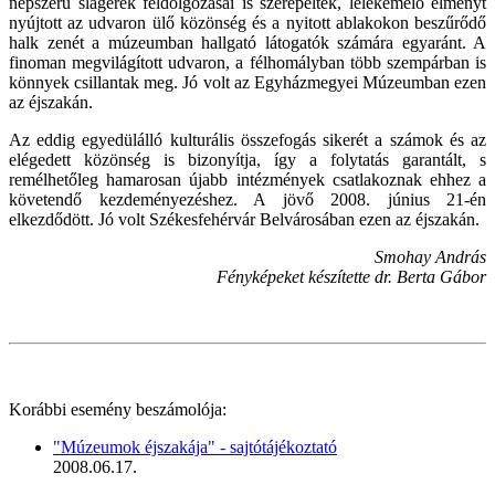
népszerű slágerek feldolgozásai is szerepeltek, lélekemelő élményt
nyújtott az udvaron ülő közönség és a nyitott ablakokon beszűrődő
halk zenét a múzeumban hallgató látogatók számára egyaránt. A
finoman megvilágított udvaron, a félhomályban több szempárban is
könnyek csillantak meg. Jó volt az Egyházmegyei Múzeumban ezen
az éjszakán.
Az eddig egyedülálló kulturális összefogás sikerét a számok és az
elégedett közönség is bizonyítja, így a folytatás garantált, s
remélhetőleg hamarosan újabb intézmények csatlakoznak ehhez a
követendő kezdeményezéshez. A jövő 2008. június 21-én
elkezdődött. Jó volt Székesfehérvár Belvárosában ezen az éjszakán.
Smohay András
Fényképeket készítette dr. Berta Gábor
Korábbi esemény beszámolója:
"Múzeumok éjszakája" - sajtótájékoztató
2008.06.17.