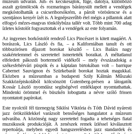
múzeum udvarán. Juh- és kecskesajtok, füge, datolya, különböző
aszalt gyümölcsök és rozmaringos báránysült mellett a vendégek
megkóstolhatták a csicseriborsókrém, a párolt vöröslencse és a
szentjános kenyér ízét is. A legnépszerűbb étel mégis a pillantok alatt
elfogyó mézes-magvas tönkölybúza tallér volt. Több mint 700 adag
ízletes kóstolót fogyasztottak el a vendégek az este folyamán.
Az ingyenes borkóstolót rendező Lics Pincészet is kitett magáért. A
borászok, Lics László és fia, – a Kaliforniában tanult és ott
többszörösen díjazott borokat készítő – Lics Balázs nagy
szakértelemmel és szeretettel ismertették boraikat. A méltatlanul
elfeledett pákozdi bortermelő vidékről – mely évszázadokig a
székesfehérvári püspök és a káptalan birtokában volt – barrique
Cabernet Sauvignon és Szürkebarát borokat hoztak magukkal.
Eközben a múzeumban a budapesti Szily Kálmán Műszaki
Szakközépiskolából kölcsönzött Gutenberg-présen a látogatók
Kossár László nyomdász segítségével emléklapot nyomtathattak.
Mindenki örömmel és büszkén lobogtatta a névre szóló frissen
nyomtatott papírokat.
Este nyolctól fél tizenegyig Siklósi Viktória és Tóth Dávid nyáresti
jazz örökzöldekkel varázsolt bensőséges hangulatot a múzeum
udvarába. A közönség nagy szeretettel fogadta a tehetséges fiatal
muzsikusok produkcióját. A zenészek remek ízléssel kiválasztott
repertoárja, melyben egyedi hangszerelésben jazz standardek és