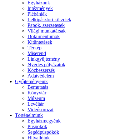
Egyházunk
Intézmények
Plébániák
Lelkipásztori körzetek
Papok, szerzetesek
Világi munkatársak
Dokumentumok
Kitüntetések
Térkép
Miserend
Linkgyűjtemény
Nyertes pályázatok
Közbeszerzés
Adatvédelem
Gyűjteményeink
Bemutatás
Könyvtár
Múzeum
Levéltár
Videósorozat
Történelmünk
Egyházmegyénk
Püspökök
Segédpüspökök
Hitvallóink