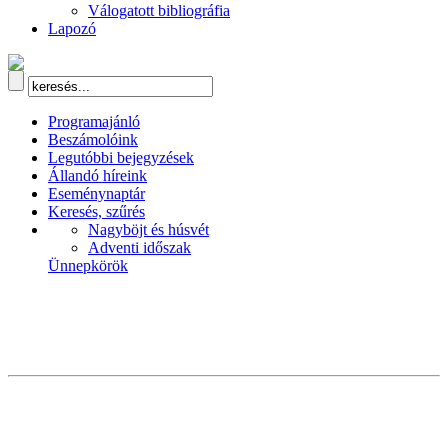
Válogatott bibliográfia
Lapozó
Programajánló
Beszámolóink
Legutóbbi bejegyzések
Állandó híreink
Eseménynaptár
Keresés, szűrés
Nagyböjt és húsvét
Adventi időszak
Ünnepkörök