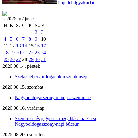
Papi lelkigyakorlat
<
2026. május
>
H
K
Sz
Cs
P
Sz
V
1
2
3
4
5
6
7
8
9
10
11
12
13
14
15
16
17
18
19
20
21
22
23
24
25
26
27
28
29
30
31
2026.08.14. péntek
Székesfehérvár fogadalmi szentmiséje
2026.08.15. szombat
Nagyboldogasszony ünnep - szentmise
2026.08.16. vasárnap
Szentmise és jegyesek megáldása az Ercsi
Nagyboldogasszony-napi búcsún
2026.08.20. csütörtök