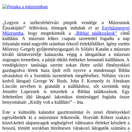
„Legyen a székesfehérvári püspök vendége a Múzeumok
Éjszakáján!” felhívásra, tömegek indultak el az
Egyházmegyei
Múzeumba
, hogy megtekintsék a
„Bibliai találkozások”
című
kiállítást. A múzeum lelkes csapata szeretettel fogadta a nap
folyamán mind nagyobb számban érkező érdeklődőket. Igény esetén
Mózessy Gergely gyűjteményigazgató és Sófalvi Katalin a múzeum
kiváló tárlatvezetője kalauzolta végig a látogatókat a múzeum
zegzugos termeiben, a párját ritkító értékeket bemutató kiállításon. A
vendégkönyv tanúsága szerint sokan életre szóló élményekkel
gazdagodva tértek haza újult erőt nyerve a mindennapi Biblia
olvasáshoz és a Szentírás üzenetének megéléséhez. Néhány vicces
kedvű látogató George W. Bush, John F. Kennedy és Abraham
Lincoln nevében is gratulált a kiállításhoz, sőt szerintük még
Jennifer Lopeznek is tetszettek a Bibliai találkozások. Egy
feltehetően ifjú látogató lakonikus tömörséggel foglalta össze
benyomásait: „Király volt a kiállítás!” – írta.
Este a kulturális kalandot gasztronómiai és zenei élményekkel
egészíthették ki a múzeumot felkeresők. Horváth Róbert szakács
közel-keleti alapanyagok segítségével változatos ételeket készített a
hosszú, tömött sorokban türelmesen várakozó látogatók számára a