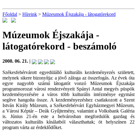
Főoldal
>
Híreink
>
Múzeumok Éjszakája - látogatórekord
Múzeumok Éjszakája -
látogatórekord
- beszámoló
2008. 06. 21. |
Székesfehérvárott egyedülálló kulturális kezdeményezés született,
melynek sikere bizonyítja: a jövő záloga az összefogás. Az évek óta
egyre nagyobb számú látogatót vonzó Múzeumok Éjszakája
programsorozat városi rendezvényeit Spányi Antal megyés püspök
kezdeményezésére a város több kulturális intézménye egymást
segítve hangolta össze. A kezdeményezéshez csatlakozott a Szent
István Király Múzeum, a Székesfehérvári Egyházmegyei Múzeum,
a Városi Képtár – Deák Gyűjtemény, valamint a Volksbank Galéria
is. Június 21-én este a belvárosban megfordulók gazdag és
változatos kulturális kínálatból választhattak; öt helyszínen 22
program várta az érdeklődőket.