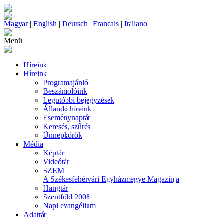
Magyar
|
English
|
Deutsch
|
Francais
|
Italiano
Menü
Híreink
Híreink
Programajánló
Beszámolóink
Legutóbbi bejegyzések
Állandó híreink
Eseménynaptár
Keresés, szűrés
Ünnepkörök
Média
Képtár
Videótár
SZEM
A Székesfehérvári Egyházmegye Magazinja
Hangtár
Szentföld 2008
Napi evangélium
Adattár