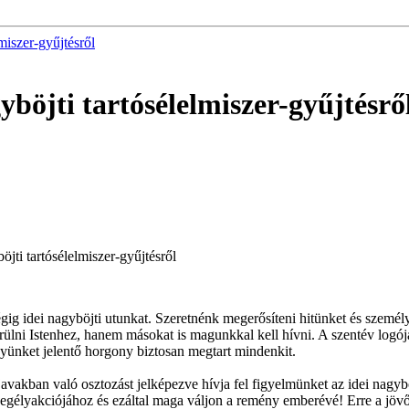
miszer-gyűjtésről
böjti tartósélelmiszer-gyűjtésrő
ti tartósélelmiszer-gyűjtésről
g idei nagyböjti utunkat. Szeretnénk megerősíteni hitünket és személy
ni Istenhez, hanem másokat is magunkkal kell hívni. A szentév logója 
yünket jelentő horgony biztosan megtart mindenkit.
 javakban való osztozást jelképezve hívja fel figyelmünket az idei nagyb
egélyakciójához és ezáltal maga váljon a remény emberévé! Erre a jövő 