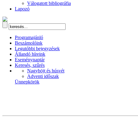
Válogatott bibliográfia
Lapozó
Programajánló
Beszámolóink
Legutóbbi bejegyzések
Állandó híreink
Eseménynaptár
Keresés, szűrés
Nagyböjt és húsvét
Adventi időszak
Ünnepkörök