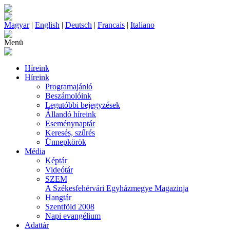
Magyar
|
English
|
Deutsch
|
Francais
|
Italiano
Menü
Híreink
Híreink
Programajánló
Beszámolóink
Legutóbbi bejegyzések
Állandó híreink
Eseménynaptár
Keresés, szűrés
Ünnepkörök
Média
Képtár
Videótár
SZEM
A Székesfehérvári Egyházmegye Magazinja
Hangtár
Szentföld 2008
Napi evangélium
Adattár