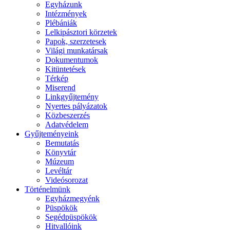
Egyházunk
Intézmények
Plébániák
Lelkipásztori körzetek
Papok, szerzetesek
Világi munkatársak
Dokumentumok
Kitüntetések
Térkép
Miserend
Linkgyűjtemény
Nyertes pályázatok
Közbeszerzés
Adatvédelem
Gyűjteményeink
Bemutatás
Könyvtár
Múzeum
Levéltár
Videósorozat
Történelmünk
Egyházmegyénk
Püspökök
Segédpüspökök
Hitvallóink