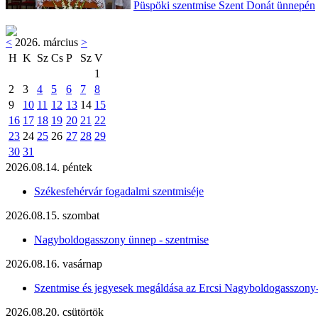
Püspöki szentmise Szent Donát ünnepén
<
2026. március
>
H
K
Sz
Cs
P
Sz
V
1
2
3
4
5
6
7
8
9
10
11
12
13
14
15
16
17
18
19
20
21
22
23
24
25
26
27
28
29
30
31
2026.08.14. péntek
Székesfehérvár fogadalmi szentmiséje
2026.08.15. szombat
Nagyboldogasszony ünnep - szentmise
2026.08.16. vasárnap
Szentmise és jegyesek megáldása az Ercsi Nagyboldogasszony
2026.08.20. csütörtök