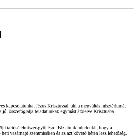
l
es kapcsolatunkat Jézus Krisztussal, aki a megváltás misztériumát
jól összefoglalja feladatunkat: egymást átölelve Krisztusba
öjti tartósélelmiszer-gyűjtésre. Bíztatunk mindenkit, hogy a
heti vasárnapi szentmiséken és az azt követő héten lesz lehetőség,