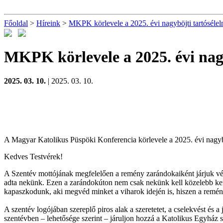
Főoldal
>
Híreink
>
MKPK körlevele a 2025. évi nagyböjti tartósélel
MKPK körlevele a 2025. évi nagy
2025. 03. 10.
| 2025. 03. 10.
A Magyar Katolikus Püspöki Konferencia körlevele a 2025. évi nagyböj
Kedves Testvérek!
A Szentév mottójának megfelelően a remény zarándokaiként járjuk végi
adta nekünk. Ezen a zarándokúton nem csak nekünk kell közelebb kerül
kapaszkodunk, aki megvéd minket a viharok idején is, hiszen a remén
A szentév logójában szereplő piros alak a szeretetet, a cselekvést és a
szentévben – lehetősége szerint – járuljon hozzá a Katolikus Egyház s