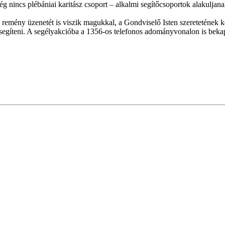
 még nincs plébániai karitász csoport – alkalmi segítőcsoportok alakulj
 remény üzenetét is viszik magukkal, a Gondviselő Isten szeretetének k
segíteni. A segélyakcióba a 1356-os telefonos adományvonalon is bekap