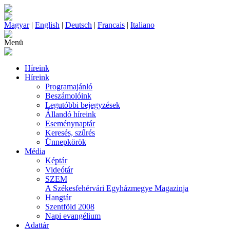
Magyar
|
English
|
Deutsch
|
Francais
|
Italiano
Menü
Híreink
Híreink
Programajánló
Beszámolóink
Legutóbbi bejegyzések
Állandó híreink
Eseménynaptár
Keresés, szűrés
Ünnepkörök
Média
Képtár
Videótár
SZEM
A Székesfehérvári Egyházmegye Magazinja
Hangtár
Szentföld 2008
Napi evangélium
Adattár