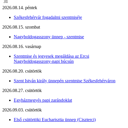
31
2026.08.14. péntek
Székesfehérvár fogadalmi szentmiséje
2026.08.15. szombat
Nagyboldogasszony ünnep - szentmise
2026.08.16. vasárnap
Szentmise és jegyesek megáldása az Ercsi
Nagyboldogasszony-napi búcsún
2026.08.20. csütörtök
Szent István király ünnepén szentmise Székesfehérváron
2026.08.27. csütörtök
Egyházmegyés papi zarándoklat
2026.09.03. csütörtök
Első csütörtöki Eucharisztia ünnep (Ciszterci)