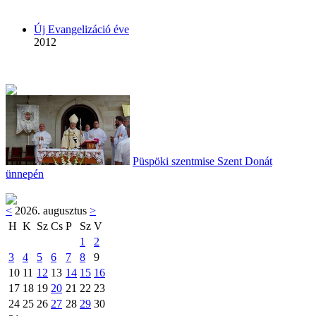
Új Evangelizáció éve
2012
Püspöki szentmise Szent Donát
ünnepén
<
2026. augusztus
>
H
K
Sz
Cs
P
Sz
V
1
2
3
4
5
6
7
8
9
10
11
12
13
14
15
16
17
18
19
20
21
22
23
24
25
26
27
28
29
30